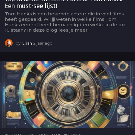
Een must-see lijst!
Tom Hanks is een bekende acteur die in veel films
heeft gespeeld. Wil jij weten in welke films Tom
Hanks een rol heeft bemachtigd en welke in de top
10 staan? In deze blog lees je meer.
by
Lilian
2 jaar ago
2
j
a
a
r
a
g
o
ACTRICES
,
FILMS
FILMS
,
FLORENCE PUGH