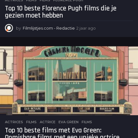
Top 10 beste Florence Pugh films die je
gezien moet hebben
by
Filmlijstjes.com - Redactie
2 jaar ago
2
j
a
a
r
a
g
o
ACTRICES
,
FILMS
ACTRICE
,
EVA GREEN
,
FILMS
Top 10 beste films met Eva Green:
Onmisbare films met een unieke actrice