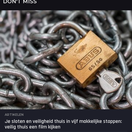
DON'T MISS
r
a
g
o
ARTIKELEN
Je sloten en veiligheid thuis in vijf makkelijke stappen:
veilig thuis een film kijken