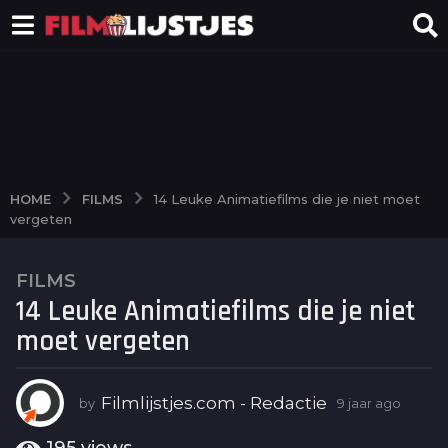
FILMS
HOME
14 Leuke Animatiefilms die je niet moet
vergeten
FILMS
9
14 Leuke Animatiefilms die je niet
j
a
moet vergeten
a
r
a
Filmlijstjes.com - Redactie
by
9 jaar ago
6
j
g
a