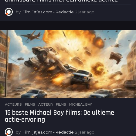
by
Filmlijstjes.com - Redactie
2 jaar ago
2
j
a
a
r
a
g
o
ACTEURS
,
FILMS
ACTEUR
,
FILMS
,
MICHEAL BAY
15 beste Michael Bay films: De ultieme
actie-ervaring
by
Filmlijstjes.com - Redactie
2 jaar ago
2