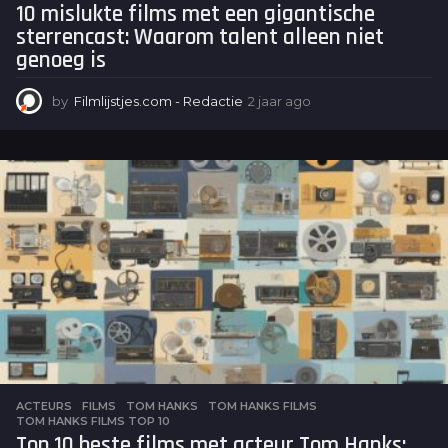
10 mislukte films met een gigantische
sterrencast: Waarom talent alleen niet
genoeg is
by
Filmlijstjes.com - Redactie
2 jaar ago
2
j
a
a
r
a
g
o
ACTEURS
,
FILMS
TOM HANKS
,
TOM HANKS FILMS
,
TOM HANKS FILMS TOP 10
Top 10 beste films met acteur Tom Hanks: