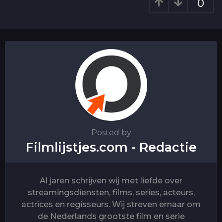
g
0
i
n
a
t
i
o
n
Posted by
Filmlijstjes.com - Redactie
Al jaren schrijven wij met liefde over
streamingsdiensten, films, series, acteurs,
actrices en regisseurs. Wij streven ernaar om
de Nederlands grootste film en serie