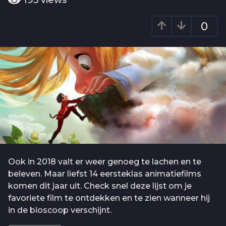
195
views
o
a
6
r
0
j
a
g
a
o
a
r
a
g
o
Ook in 2018 valt er weer genoeg te lachen en te
beleven. Maar liefst 14 eersteklas animatiefilms
komen dit jaar uit. Check snel deze lijst om je
favoriete film te ontdekken en te zien wanneer hij
in de bioscoop verschijnt.