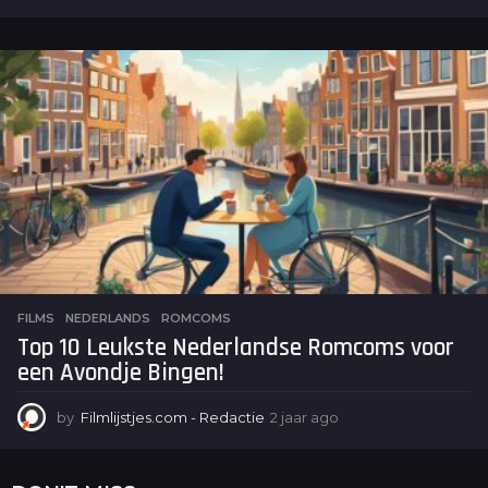
j
a
a
r
a
g
o
FILMS
NEDERLANDS
,
ROMCOMS
Top 10 Leukste Nederlandse Romcoms voor
een Avondje Bingen!
by
Filmlijstjes.com - Redactie
2 jaar ago
2
j
a
a