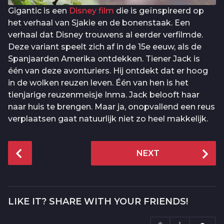
Gigantic is een
Disney film
die is geïnspireerd op
het verhaal van Sjakie en de bonenstaak. Een
verhaal dat Disney trouwens al eerder verfilmde.
Deze variant speelt zich af in de 15e eeuw, als de
Spanjaarden Amerika ontdekken. Tiener Jack is
één van deze avonturiers. Hij ontdekt dat er hoog
in de wolken reuzen leven. Één van hen is het
tienjarige reuzenmeisje Inma. Jack belooft haar
naar huis te brengen. Maar ja, onopvallend een reus
verplaatsen gaat natuurlijk niet zo heel makkelijk.
P
NEXT
o
s
t
P
LIKE IT? SHARE WITH YOUR FRIENDS!
a