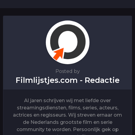
n
a
t
i
o
n
Posted by
Filmlijstjes.com - Redactie
Al jaren schrijven wij met liefde over
streamingsdiensten, films, series, acteurs,
actrices en regisseurs. Wij streven ernaar om
de Nederlands grootste film en serie
community te worden. Persoonlijk gek op