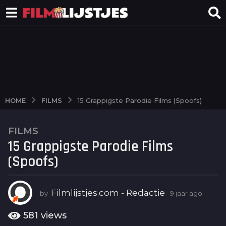
FILMS
HOME
15 Grappigste Parodie Films (Spoofs)
FILMS
9
15 Grappigste Parodie Films
j
a
(Spoofs)
a
r
a
Filmlijstjes.com - Redactie
by
9 jaar ago
6
j
g
a
581
views
o
a