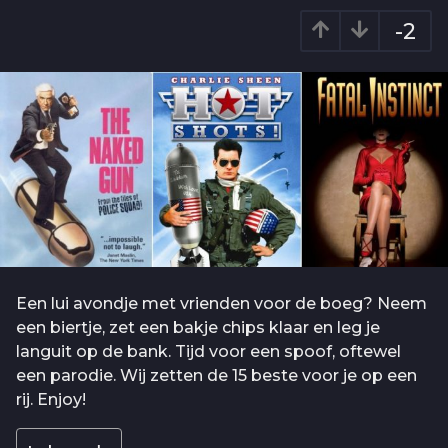
6
r
-2
j
a
g
a
o
a
r
a
g
o
Een lui avondje met vrienden voor de boeg? Neem
een biertje, zet een bakje chips klaar en leg je
languit op de bank. Tijd voor een spoof, oftewel
een parodie. Wij zetten de 15 beste voor je op een
rij. Enjoy!