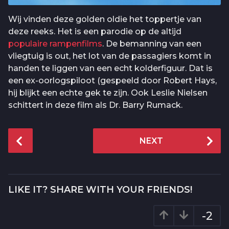
Wij vinden deze golden oldie het toppertje van
deze reeks. Het is een parodie op de altijd
populaire rampenfilms
. De bemanning van een
vliegtuig is out, het lot van de passagiers komt in
handen te liggen van een echt kolderfiguur. Dat is
een ex-oorlogspiloot (gespeeld door Robert Hays,
hij blijkt een echte gek te zijn. Ook Leslie Nielsen
schittert in deze film als Dr. Barry Rumack.
P
NEXT
o
s
t
P
LIKE IT? SHARE WITH YOUR FRIENDS!
a
g
-2
i