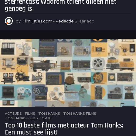
sterrencast: Waarom talent alleen niet
genoeg is
by
Filmlijstjes.com - Redactie
2 jaar ago
2
j
a
a
r
a
g
o
ACTEURS
,
FILMS
TOM HANKS
,
TOM HANKS FILMS
,
TOM HANKS FILMS TOP 10
Top 10 beste films met acteur Tom Hanks:
Een must-see lijst!