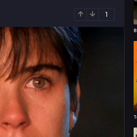
1
8
T