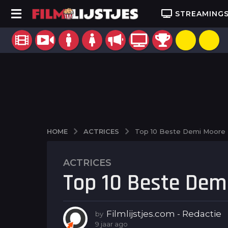
STREAMING
ACTRICES
HOME
Top 10 Beste Demi Moore 
ACTRICES
9
Top 10 Beste Dem
j
a
a
r
Filmlijstjes.com - Redactie
by
a
9 jaar ago
9