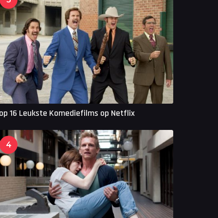
op 16 Leukste Komediefilms op Netflix
4