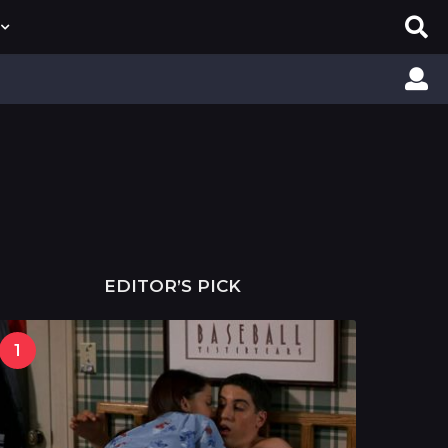
EDITOR’S PICK
1