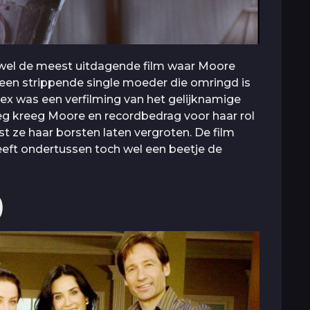
en wel de meest uitdagende film waar Moore
r een strippende single moeder die omringd is
ke ex was een verfilming van het gelijknamige
eg kreeg Moore en recordbedrag voor haar rol
est ze haar borsten laten vergroten. De film
eeft ondertussen toch wel een beetje de
)