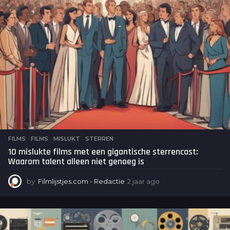
a
g
o
FILMS
FILMS
,
MISLUKT
,
STERREN
10 mislukte films met een gigantische sterrencast:
Waarom talent alleen niet genoeg is
by
Filmlijstjes.com - Redactie
2 jaar ago
2
j
a
a
r
a