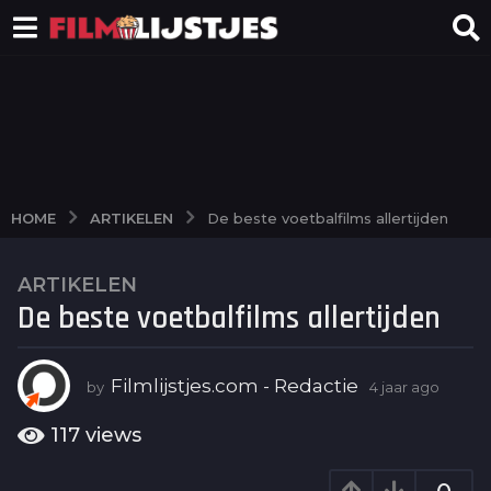
ARTIKELEN
HOME
De beste voetbalfilms allertijden
ARTIKELEN
4
De beste voetbalfilms allertijden
j
a
a
Filmlijstjes.com - Redactie
by
4 jaar ago
4
r
j
a
a
117
views
g
a
o
r
a