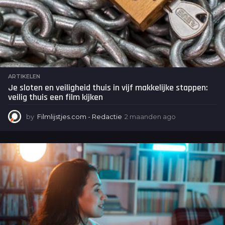
ARTIKELEN
Je sloten en veiligheid thuis in vijf makkelijke stappen:
veilig thuis een film kijken
by
Filmlijstjes.com - Redactie
2 maanden ago
2
m
a
a
n
d
e
n
a
g
o