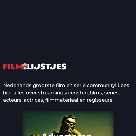
T
Top 50 Beroemde Film
Quotes Die Iedereen Uit...
De grootste en mooiste
casino’s in films
Nederlands grootste film en serie community! Lees
hier alles over streamingsdiensten, films, series,
acteurs, actrices, filmmateriaal en regisseurs.