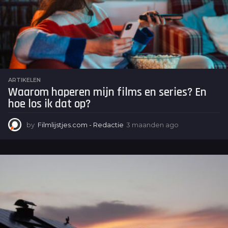
a
g
o
ARTIKELEN
Waarom haperen mijn films en series? En
hoe los ik dat op?
by
Filmlijstjes.com - Redactie
3 maanden ago
3
m
a
a
n
d
e
n
a
g
o