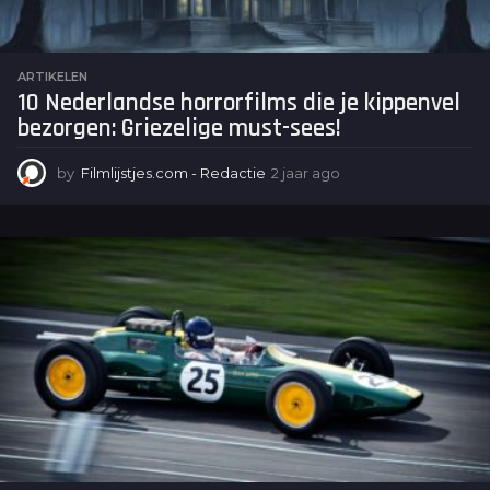
ARTIKELEN
10 Nederlandse horrorfilms die je kippenvel
bezorgen: Griezelige must-sees!
by
Filmlijstjes.com - Redactie
2 jaar ago
2
j
a
a
r
a
g
o