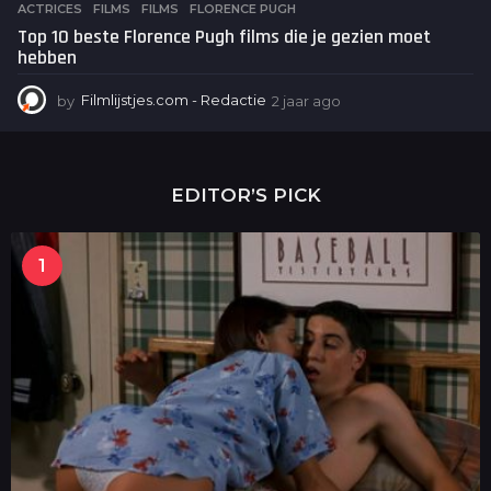
ACTRICES
,
FILMS
FILMS
,
FLORENCE PUGH
Top 10 beste Florence Pugh films die je gezien moet
hebben
by
Filmlijstjes.com - Redactie
2 jaar ago
2
j
a
a
r
EDITOR’S PICK
a
g
o
1