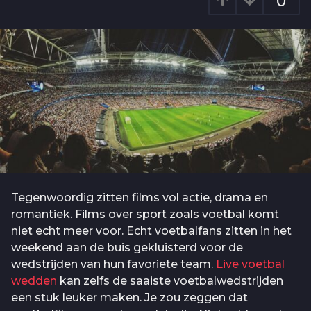
0
4
g
j
o
a
a
r
a
g
o
Tegenwoordig zitten films vol actie, drama en
romantiek. Films over sport zoals voetbal komt
niet echt meer voor. Echt voetbalfans zitten in het
weekend aan de buis gekluisterd voor de
wedstrijden van hun favoriete team.
Live voetbal
wedden
kan zelfs de saaiste voetbalwedstrijden
een stuk leuker maken. Je zou zeggen dat