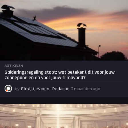
o
ARTIKELEN
Salderingsregeling stopt: wat betekent dit voor jouw
zonnepanelen én voor jouw filmavond?
by
Filmlijstjes.com - Redactie
3 maanden ago
3
m
a
a
n
d
e
n