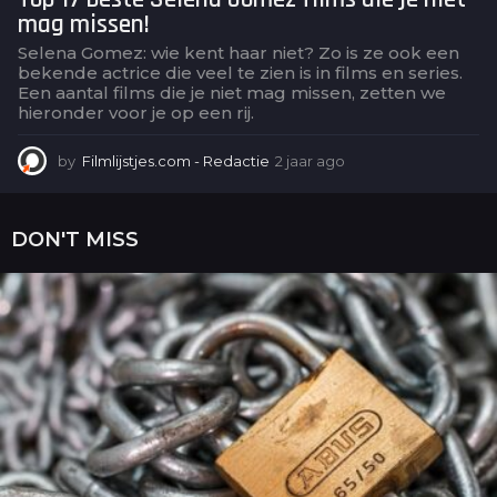
mag missen!
Selena Gomez: wie kent haar niet? Zo is ze ook een
bekende actrice die veel te zien is in films en series.
Een aantal films die je niet mag missen, zetten we
hieronder voor je op een rij.
by
Filmlijstjes.com - Redactie
2 jaar ago
2
j
a
a
DON'T MISS
r
a
g
o