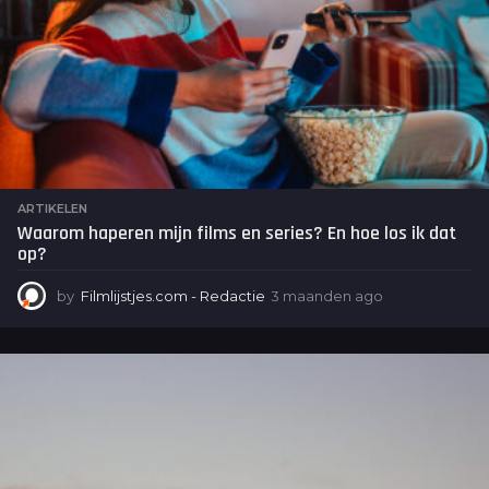
ARTIKELEN
Waarom haperen mijn films en series? En hoe los ik dat
op?
by
Filmlijstjes.com - Redactie
3 maanden ago
3
m
a
a
n
d
e
n
a
g