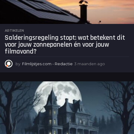
ARTIKELEN
Salderingsregeling stopt: wat betekent dit
voor jouw zonnepanelen én voor jouw
filmavond?
by
Filmlijstjes.com - Redactie
3 maanden ago
3
m
a
a
n
d
e
n
a
g
o