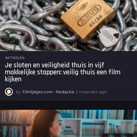
ARTIKELEN
Je sloten en veiligheid thuis in vijf
makkelijke stappen: veilig thuis een film
kijken
by
Filmlijstjes.com - Redactie
2 maanden ago
2
m
a
a
n
d
e
n