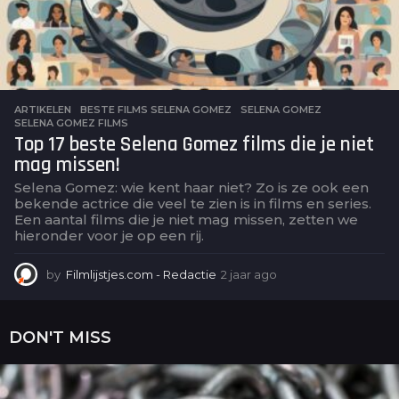
ARTIKELEN
BESTE FILMS SELENA GOMEZ
,
SELENA GOMEZ
,
SELENA GOMEZ FILMS
Top 17 beste Selena Gomez films die je niet
mag missen!
Selena Gomez: wie kent haar niet? Zo is ze ook een
bekende actrice die veel te zien is in films en series.
Een aantal films die je niet mag missen, zetten we
hieronder voor je op een rij.
by
Filmlijstjes.com - Redactie
2 jaar ago
2
j
a
a
DON'T MISS
r
a
g
o