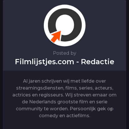
t
i
o
n
Posted by
Filmlijstjes.com - Redactie
Al jaren schrijven wij met liefde over
streamingsdiensten, films, series, acteurs,
actrices en regisseurs. Wij streven ernaar om
de Nederlands grootste film en serie
community te worden. Persoonlijk gek op
comedy en actiefilms.