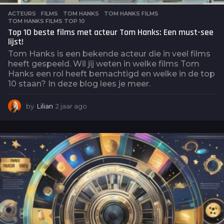
ACTEURS
,
FILMS
TOM HANKS
,
TOM HANKS FILMS
,
TOM HANKS FILMS TOP 10
Top 10 beste films met acteur Tom Hanks: Een must-see
lijst!
Tom Hanks is een bekende acteur die in veel films
heeft gespeeld. Wil jij weten in welke films Tom
Hanks een rol heeft bemachtigd en welke in de top
10 staan? In deze blog lees je meer.
by
Lilian
2 jaar ago
2
j
a
a
r
a
g
o