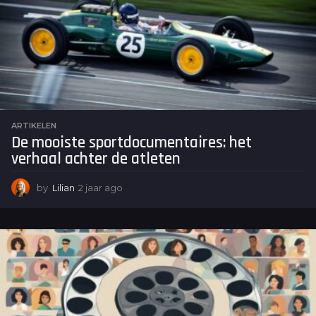
o
ARTIKELEN
De mooiste sportdocumentaires: het
verhaal achter de atleten
by
Lilian
2 jaar ago
2
j
a
a
r
a
g
o