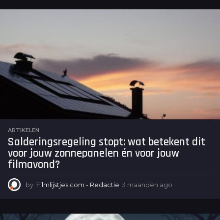
a
n
d
e
n
a
g
o
ARTIKELEN
Salderingsregeling stopt: wat betekent dit
voor jouw zonnepanelen én voor jouw
filmavond?
by
Filmlijstjes.com - Redactie
3 maanden ago
3
m
a
a