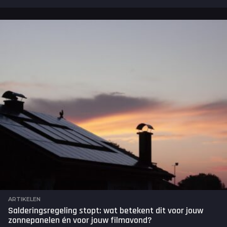
m
a
a
n
d
e
n
a
g
o
ARTIKELEN
Salderingsregeling stopt: wat betekent dit voor jouw
zonnepanelen én voor jouw filmavond?