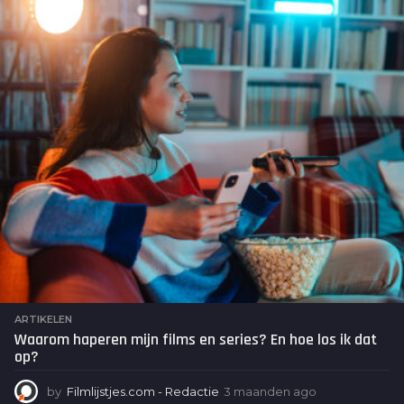
a
n
d
e
n
a
g
o
ARTIKELEN
Waarom haperen mijn films en series? En hoe los ik dat
op?
by
Filmlijstjes.com - Redactie
3 maanden ago
3