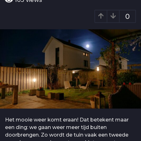
103
views
o
a
4
r
0
j
a
g
a
o
a
r
a
g
o
Het mooie weer komt eraan! Dat betekent maar
een ding: we gaan weer meer tijd buiten
doorbrengen. Zo wordt de tuin vaak een tweede