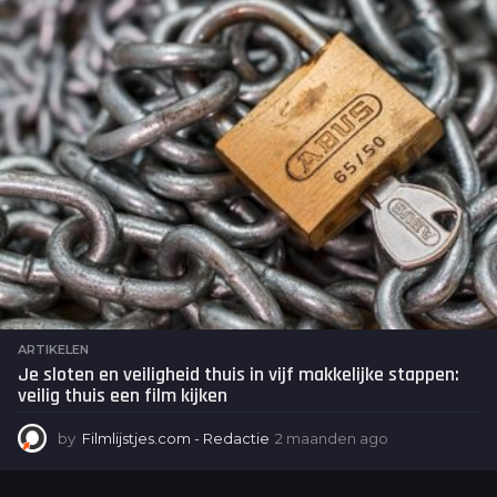
ARTIKELEN
Je sloten en veiligheid thuis in vijf makkelijke stappen:
veilig thuis een film kijken
by
Filmlijstjes.com - Redactie
2 maanden ago
2
m
a