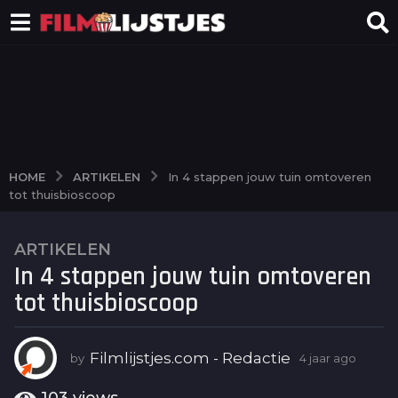
ARTIKELEN
HOME
In 4 stappen jouw tuin omtoveren
tot thuisbioscoop
ARTIKELEN
4
In 4 stappen jouw tuin omtoveren
j
a
tot thuisbioscoop
a
r
a
Filmlijstjes.com - Redactie
by
4 jaar ago
4
j
g
a