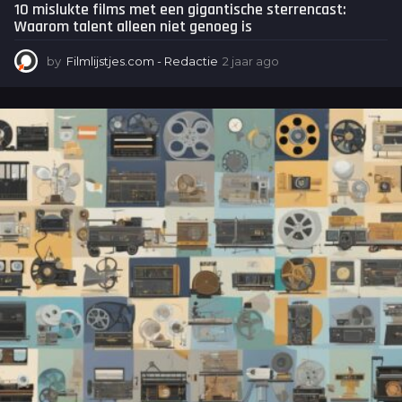
10 mislukte films met een gigantische sterrencast:
Waarom talent alleen niet genoeg is
by
Filmlijstjes.com - Redactie
2 jaar ago
2
j
a
a
r
a
g
o