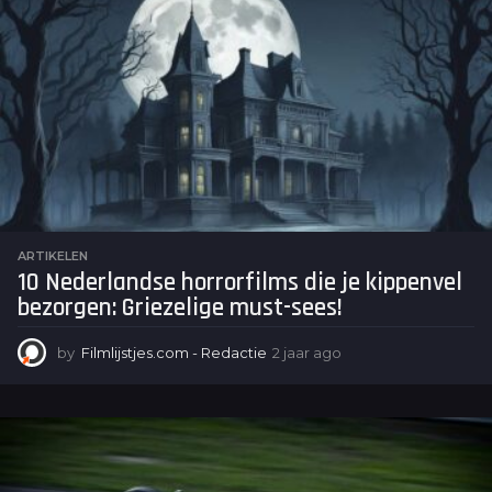
n
d
e
n
a
g
o
ARTIKELEN
10 Nederlandse horrorfilms die je kippenvel
bezorgen: Griezelige must-sees!
by
Filmlijstjes.com - Redactie
2 jaar ago
2
j
a
a
r
a
g