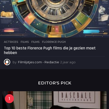
ACTRICES
,
FILMS
FILMS
,
FLORENCE PUGH
Top 10 beste Florence Pugh films die je gezien moet
hebben
by
Filmlijstjes.com - Redactie
2 jaar ago
2
j
a
a
r
EDITOR’S PICK
a
g
o
1