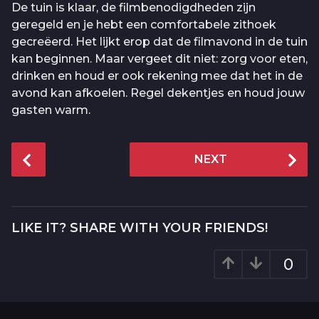
De tuin is klaar, de filmbenodigdheden zijn
geregeld en je hebt een comfortabele zithoek
gecreëerd. Het lijkt erop dat de filmavond in de tuin
kan beginnen. Maar vergeet dit niet: zorg voor eten,
drinken en houd er ook rekening mee dat het in de
avond kan afkoelen. Regel dekentjes en houd jouw
gasten warm.
P
NEXT
o
s
t
P
LIKE IT? SHARE WITH YOUR FRIENDS!
a
g
0
i
n
a