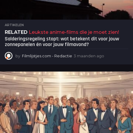
ARTIKELEN
RELATED
Leukste anime-films die je moet zien!
Salderingsregeling stopt: wat betekent dit voor jouw
zonnepanelen én voor jouw filmavond?
by
Filmlijstjes.com - Redactie
3 maanden ago
3
m
a
a
n
d
e
n
a
g
o