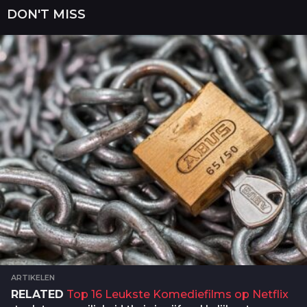
g
DON'T MISS
o
ARTIKELEN
RELATED
Top 16 Leukste Komediefilms op Netflix