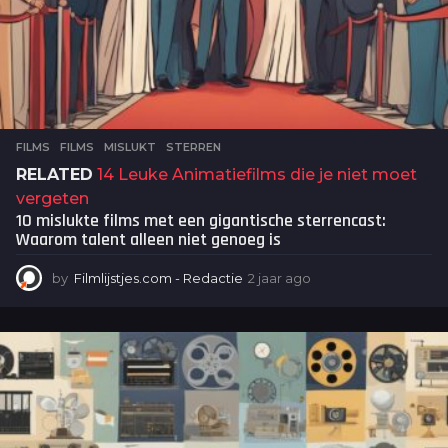
FILMS
FILMS
,
MISLUKT
,
STERREN
RELATED
14 Leuke Animatiefilms die je niet moet
vergeten
10 mislukte films met een gigantische sterrencast:
Waarom talent alleen niet genoeg is
by
Filmlijstjes.com - Redactie
2 jaar ago
2
j
a
a
r
a
g
o