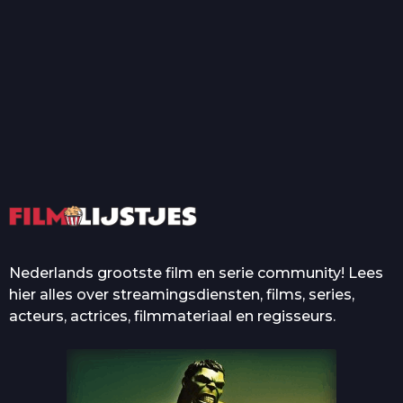
T
Top 50 Beroemde Film
Quotes Die Iedereen Uit...
De grootste en mooiste
casino’s in films
Nederlands grootste film en serie community! Lees
hier alles over streamingsdiensten, films, series,
acteurs, actrices, filmmateriaal en regisseurs.