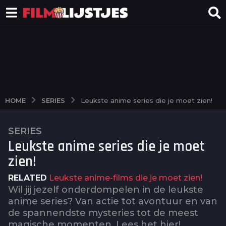
SERIES
HOME
Leukste anime series die je moet zien!
SERIES
2
Leukste anime series die je moet
j
a
zien!
a
RELATED
Leukste anime-films die je moet zien!
r
Wil jij jezelf onderdompelen in de leukste
a
anime series? Van actie tot avontuur en van
g
de spannendste mysteries tot de meest
o
magische momenten. Lees het hier!