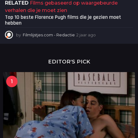
RELATED
Films gebaseerd op waargebeurde
verhalen die je moet zien
Top 10 beste Florence Pugh films die je gezien moet
hebben
by
Filmlijstjes.com - Redactie
2 jaar ago
2
j
a
a
r
EDITOR’S PICK
a
g
o
1