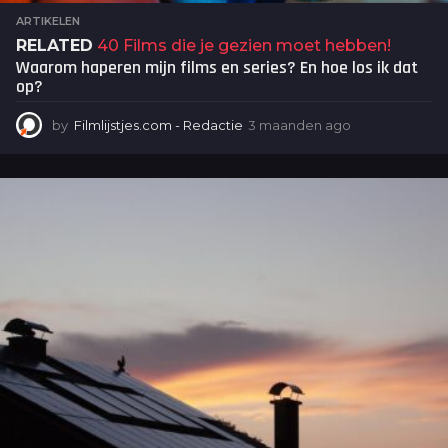
ARTIKELEN
RELATED
40 Films die je gezien moet hebben!
Waarom haperen mijn films en series? En hoe los ik dat
op?
by
Filmlijstjes.com - Redactie
3 maanden ago
3
m
a
a
n
d
e
n
a
g
o