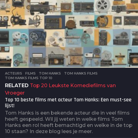
ACTEURS
,
FILMS
TOM HANKS
,
TOM HANKS FILMS
,
TOM HANKS FILMS TOP 10
RELATED
Top 20 Leukste Komediefilms van
Vroeger
Top 10 beste films met acteur Tom Hanks: Een must-see
lijst!
Tom Hanks is een bekende acteur die in veel films
heeft gespeeld. Wil jij weten in welke films Tom
Hanks een rol heeft bemachtigd en welke in de top
10 staan? In deze blog lees je meer.