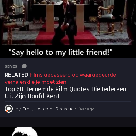
1
SERIES
RELATED
Films gebaseerd op waargebeurde
verhalen die je moet zien
Top 50 Beroemde Film Quotes Die Iedereen
Uit Zijn Hoofd Kent
by
Filmlijstjes.com - Redactie
9 jaar ago
9
j
a
a
r