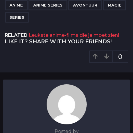
,
,
,
,
a
ANIME
ANIME SERIES
AVONTUUR
MAGIE
g
SERIES
i
n
RELATED
Leukste anime-films die je moet zien!
a
LIKE IT? SHARE WITH YOUR FRIENDS!
t
i
0
o
n
Posted by