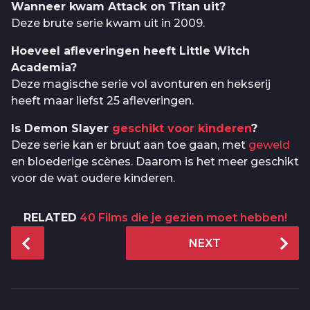
Wanneer kwam Attack on Titan uit?
Deze brute serie kwam uit in 2009.
Hoeveel afleveringen heeft Little Witch
Academia?
Deze magische serie vol avonturen en hekserij
heeft maar liefst 25 afleveringen.
Is Demon Slayer
geschikt voor kinderen
?
Deze serie kan er bruut aan toe gaan, met
geweld
en bloederige scènes. Daarom is het meer geschikt
voor de wat oudere kinderen.
RELATED
40 Films die je gezien moet hebben!
P
NEXT
o
s
t
P