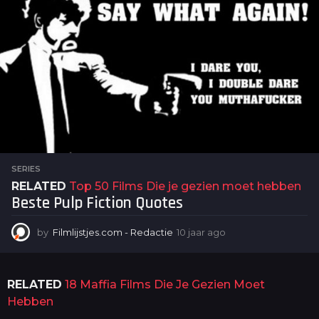
a
g
o
SERIES
RELATED
Top 50 Films Die je gezien moet hebben
Beste Pulp Fiction Quotes
by
Filmlijstjes.com - Redactie
10 jaar ago
1
0
j
a
RELATED
18 Maffia Films Die Je Gezien Moet
a
r
Hebben
a