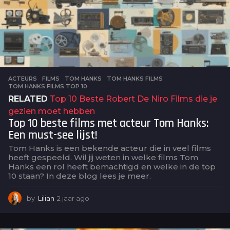
ACTEURS
,
FILMS
TOM HANKS
,
TOM HANKS FILMS
,
TOM HANKS FILMS TOP 10
RELATED
Top 10 Beste Robert De Niro Films die je
gezien moet hebben
Top 10 beste films met acteur Tom Hanks:
Een must-see lijst!
Tom Hanks is een bekende acteur die in veel films
heeft gespeeld. Wil jij weten in welke films Tom
Hanks een rol heeft bemachtigd en welke in de top
10 staan? In deze blog lees je meer.
by
Lilian
2 jaar ago
2
j
a
a