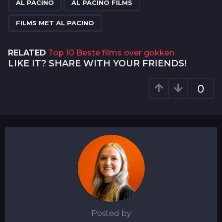
a
AL PACINO
AL PACINO FILMS
g
FILMS MET AL PACINO
i
n
RELATED
Top 10 Beste films over gokken
a
LIKE IT? SHARE WITH YOUR FRIENDS!
t
i
0
o
n
Posted by