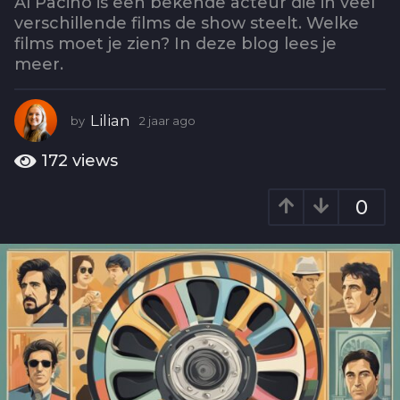
o
Al Pacino is een bekende acteur die in veel
verschillende films de show steelt. Welke
2
films moet je zien? In deze blog lees je
j
meer.
a
a
r
Lilian
by
2 jaar ago
2
a
j
g
a
172
views
o
a
r
0
a
g
o