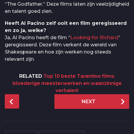
“The Godfather.” Deze films laten zijn veelzijdigheid
en talent goed zien.
Heeft Al Pacino zelf ooit een film geregisseerd
en zo ja, welke?
Ja, Al Pacino heeft de film “
Looking for Richard
”
geregisseerd. Deze film verkent de wereld van
Shakespeare en hoe zijn werken nog steeds
relevant zijn.
RELATED
Top 10 beste Tarantino films:
bloederige meesterwerken en waanzinnige
verhalen!
P
NEXT
o
s
t
P
,
,