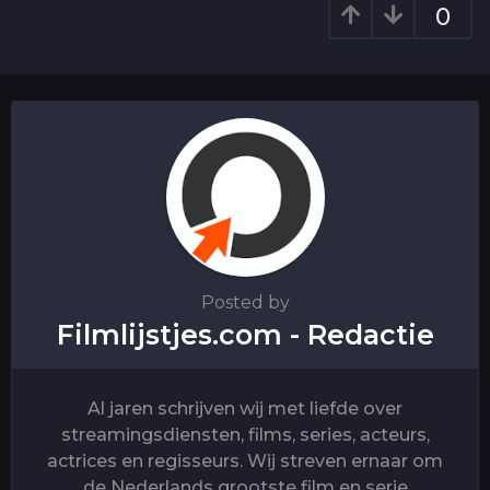
o
0
n
Posted by
Filmlijstjes.com - Redactie
Al jaren schrijven wij met liefde over
streamingsdiensten, films, series, acteurs,
actrices en regisseurs. Wij streven ernaar om
de Nederlands grootste film en serie