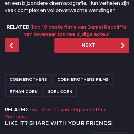
en een bijzondere cinematografie. Hun verhalen zijn
vaak complex en vol onverwachte wendingen.
RELATED
Top 10 beste films van Daniel Radcliffe:
van tovenaar tot veelzijdige acteur
P
NEXT
o
s
t
P
,
,
,
a
COEN BROTHERS
COEN BROTHERS FILMS
g
ETHAN COEN
JOEL COEN
i
n
RELATED
Top 10 Films van Regisseur Paul
a
Verhoeven
t
LIKE IT? SHARE WITH YOUR FRIENDS!
i