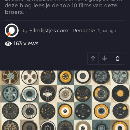
o
deze blog lees je de top 10 films van deze
2
broers.
j
a
a
Filmlijstjes.com - Redactie
by
2 jaar ago
2
r
j
a
a
163
views
a
g
r
o
0
a
g
o