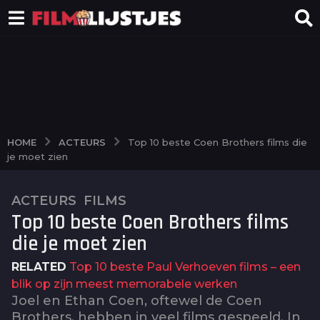
ACTEURS
HOME
Top 10 beste Coen Brothers films die
je moet zien
ACTEURS
,
FILMS
2
Top 10 beste Coen Brothers films
j
a
die je moet zien
a
RELATED
Top 10 beste Paul Verhoeven films – een
r
blik op zijn meest memorabele werken
a
Joel en Ethan Coen, oftewel de Coen
g
Brothers, hebben in veel films gespeeld. In