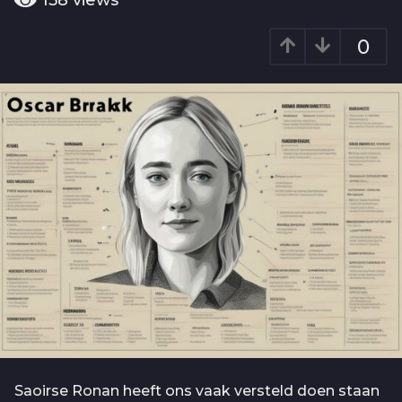
158
views
o
a
2
r
0
j
a
g
a
o
a
r
a
g
o
Saoirse Ronan heeft ons vaak versteld doen staan