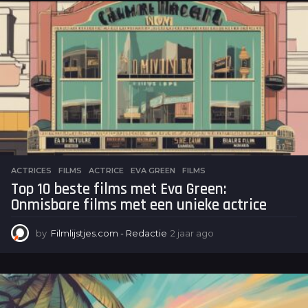
a
r
a
g
o
ACTRICES
,
FILMS
ACTRICE
,
EVA GREEN
,
FILMS
Top 10 beste films met Eva Green:
Onmisbare films met een unieke actrice
by
Filmlijstjes.com - Redactie
2 jaar ago
2
j
a
a
r
a