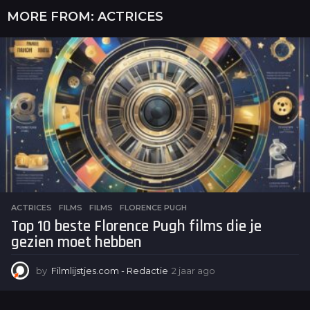
MORE FROM:
ACTRICES
ACTRICES
,
FILMS
FILMS
,
FLORENCE PUGH
Top 10 beste Florence Pugh films die je
gezien moet hebben
by
Filmlijstjes.com - Redactie
2 jaar ago
2
j
a