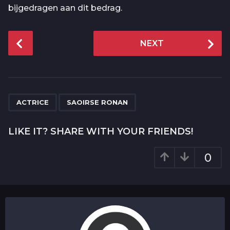
bijgedragen aan dit bedrag.
P
NEXT
o
s
t
P
,
a
ACTRICE
SAOIRSE RONAN
g
i
LIKE IT? SHARE WITH YOUR FRIENDS!
n
a
0
t
i
o
n