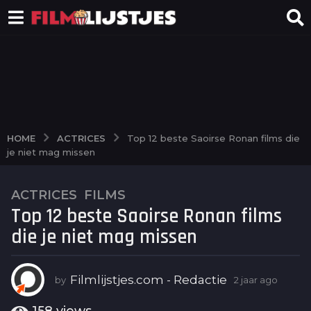
ACTRICES
HOME
Top 12 beste Saoirse Ronan films die
je niet mag missen
ACTRICES
,
FILMS
2
Top 12 beste Saoirse Ronan films
j
a
die je niet mag missen
a
r
a
Filmlijstjes.com - Redactie
by
2 jaar ago
2
j
g
a