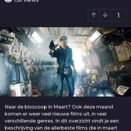
150
views
o
a
6
r
1
j
a
g
a
o
a
r
a
g
o
Naar de bioscoop in Maart? Ook deze maand
komen er weer veel nieuwe films uit, in veel
verschillende genres. In dit overzicht vindt je een
beschrijving van de allerbeste films die in maart