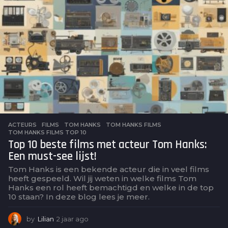
r
a
g
o
ACTEURS
,
FILMS
TOM HANKS
,
TOM HANKS FILMS
,
TOM HANKS FILMS TOP 10
Top 10 beste films met acteur Tom Hanks:
Een must-see lijst!
Tom Hanks is een bekende acteur die in veel films
heeft gespeeld. Wil jij weten in welke films Tom
Hanks een rol heeft bemachtigd en welke in de top
10 staan? In deze blog lees je meer.
by
Lilian
2 jaar ago
2