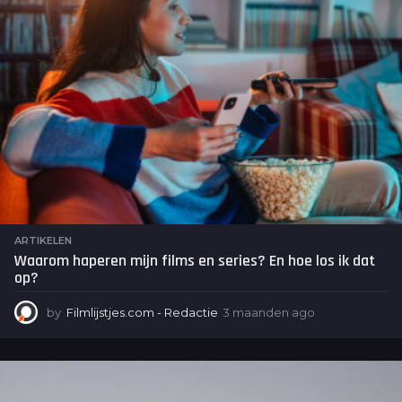
a
g
o
ARTIKELEN
Waarom haperen mijn films en series? En hoe los ik dat
op?
by
Filmlijstjes.com - Redactie
3 maanden ago
3
m
a
a
n
d