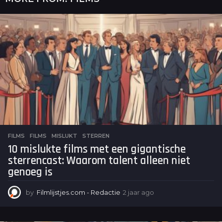
FILMS
FILMS
,
MISLUKT
,
STERREN
10 mislukte films met een gigantische
sterrencast: Waarom talent alleen niet
genoeg is
by
Filmlijstjes.com - Redactie
2 jaar ago
2
j
a
a