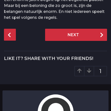
Maar bij een beloning die zo groot is, zijn de
belangen natuurlijk enorm. En niet iedereen speelt
het spel volgens de regels.
P
NEXT
o
s
t
P
LIKE IT? SHARE WITH YOUR FRIENDS!
a
g
1
i
n
a
t
i
o