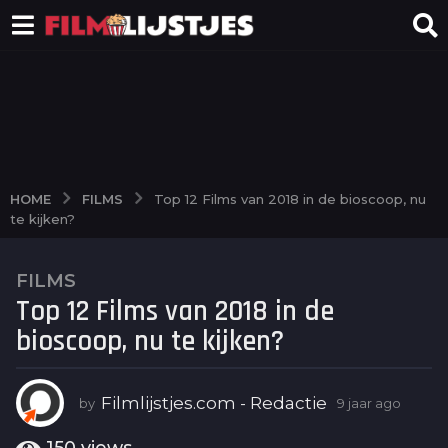
FILMS
HOME
Top 12 Films van 2018 in de bioscoop, nu
te kijken?
FILMS
9
Top 12 Films van 2018 in de
j
a
bioscoop, nu te kijken?
a
r
a
Filmlijstjes.com - Redactie
by
9 jaar ago
6
j
g
a