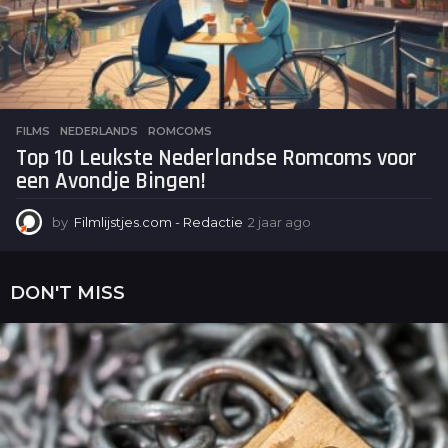
FILMS
NEDERLANDS
,
ROMCOMS
Top 10 Leukste Nederlandse Romcoms voor
een Avondje Bingen!
by
Filmlijstjes.com - Redactie
2 jaar ago
2
j
a
a
DON'T MISS
r
a
g
o