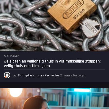
ARTIKELEN
Je sloten en veiligheid thuis in vijf makkelijke stappen:
veilig thuis een film kijken
by
Filmlijstjes.com - Redactie
2 maanden ago
2
m
a
a
n
d
e
n