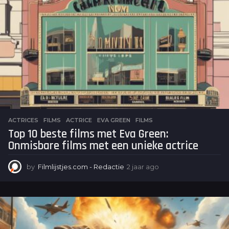
r
a
g
o
ACTRICES
,
FILMS
ACTRICE
,
EVA GREEN
,
FILMS
Top 10 beste films met Eva Green:
Onmisbare films met een unieke actrice
by
Filmlijstjes.com - Redactie
2 jaar ago
2
j
a
a
r
a
g