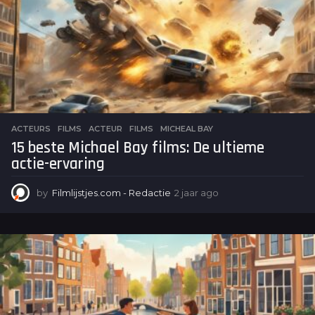
o
ACTEURS
,
FILMS
ACTEUR
,
FILMS
,
MICHEAL BAY
15 beste Michael Bay films: De ultieme
actie-ervaring
by
Filmlijstjes.com - Redactie
2 jaar ago
2
j
a
a
r
a
g
o