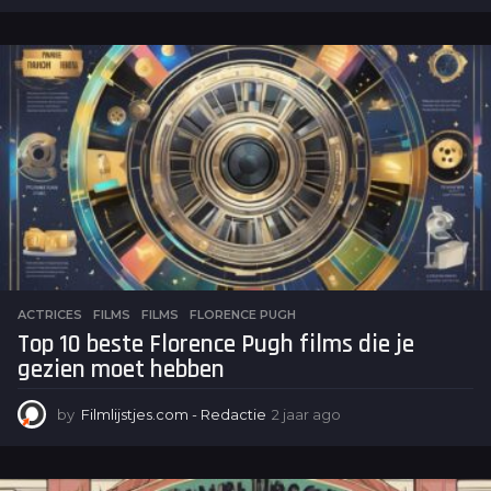
j
a
a
r
a
g
o
ACTRICES
,
FILMS
FILMS
,
FLORENCE PUGH
Top 10 beste Florence Pugh films die je
gezien moet hebben
by
Filmlijstjes.com - Redactie
2 jaar ago
2
j
a
a