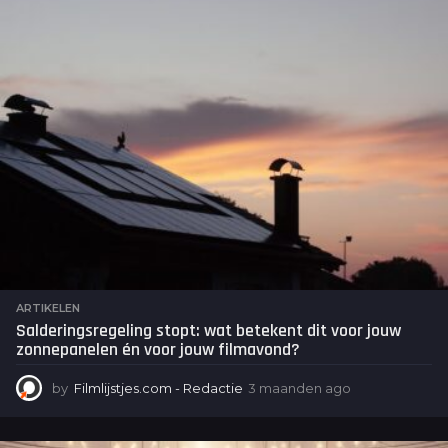
e
n
a
g
o
ARTIKELEN
Salderingsregeling stopt: wat betekent dit voor jouw
zonnepanelen én voor jouw filmavond?
by
Filmlijstjes.com - Redactie
3 maanden ago
3
m
a
a