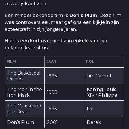
cowboy-kant zien.
Een minder bekende film is
Don’s Plum
. Deze film
was controversieel, maar gaf ons een kijkje in zijn
acteercraft in zijn jongere jaren.
Hier is een kort overzicht van enkele van zijn
belangrijkste films:
FILM
JAAR
ROL
The Basketball
1995
Jim Carroll
Diaries
The Man in the
Koning Louis
1998
Iron Mask
XIV / Philippe
The Quick and
1995
Kid
the Dead
Don’s Plum
2001
Derek