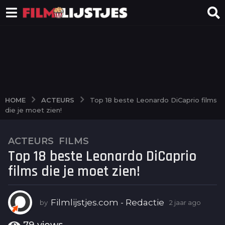
ACTEURS
HOME
Top 18 beste Leonardo DiCaprio films
die je moet zien!
ACTEURS
,
FILMS
2
Top 18 beste Leonardo DiCaprio
j
a
films die je moet zien!
a
r
a
Filmlijstjes.com - Redactie
by
2 jaar ago
2
j
g
a