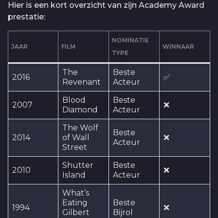
Hier is een kort overzicht van zijn Academy Award
prestatie:
NOMINATIE
JAAR
FILM
WINNAAR
TYPE
The
Beste
2016
✅
Revenant
Acteur
Blood
Beste
2007
❌
Diamond
Acteur
The Wolf
Beste
2014
of Wall
❌
Acteur
Street
Shutter
Beste
2010
❌
Island
Acteur
What’s
Eating
Beste
1994
❌
Gilbert
Bijrol