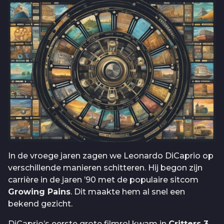
In de vroege jaren zagen we Leonardo DiCaprio op
verschillende manieren schitteren. Hij begon zijn
carrière in de jaren ’90 met de populaire sitcom
Growing Pains
. Dit maakte hem al snel een
bekend gezicht.
DiCaprio’s eerste grote filmrol kwam in
Critters 3
.