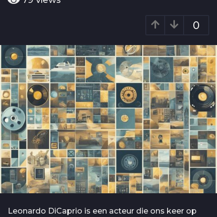
79
views
o
a
2
r
0
j
a
g
a
o
a
r
a
g
o
Leonardo DiCaprio is een acteur die ons keer op