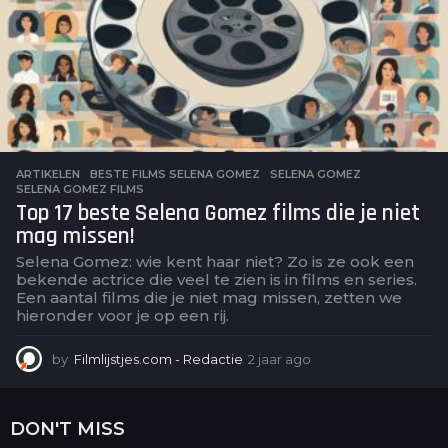
o
ARTIKELEN
BESTE FILMS SELENA GOMEZ
,
SELENA GOMEZ
,
SELENA GOMEZ FILMS
Top 17 beste Selena Gomez films die je niet
mag missen!
Selena Gomez: wie kent haar niet? Zo is ze ook een
bekende actrice die veel te zien is in films en series.
Een aantal films die je niet mag missen, zetten we
hieronder voor je op een rij.
by
Filmlijstjes.com - Redactie
2 jaar ago
2
j
a
a
DON'T MISS
r