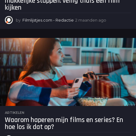
makkelijke stappen: veilig thuis een film
kijken
by
Filmlijstjes.com - Redactie
2 maanden ago
2
m
a
a
n
d
e
n
a
g
o
ARTIKELEN
Waarom haperen mijn films en series? En
hoe los ik dat op?