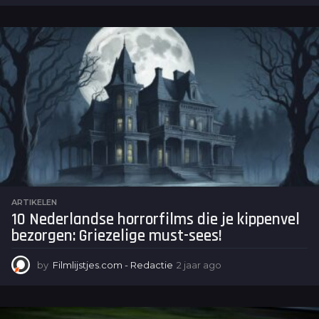
a
a
n
d
e
n
a
g
o
ARTIKELEN
10 Nederlandse horrorfilms die je kippenvel
bezorgen: Griezelige must-sees!
by
Filmlijstjes.com - Redactie
2 jaar ago
2
j
a
a
r