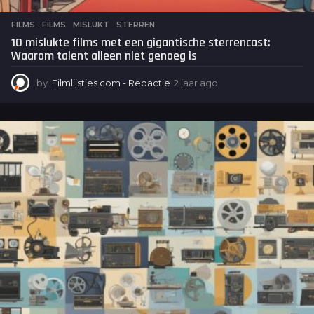
FILMS
FILMS
,
MISLUKT
,
STERREN
10 mislukte films met een gigantische sterrencast:
Waarom talent alleen niet genoeg is
by
Filmlijstjes.com - Redactie
2 jaar ago
2
j
a
a
r
a
g
o