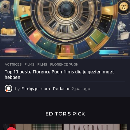
ACTRICES
,
FILMS
FILMS
,
FLORENCE PUGH
Top 10 beste Florence Pugh films die je gezien moet
hebben
by
Filmlijstjes.com - Redactie
2 jaar ago
2
j
a
a
r
EDITOR’S PICK
a
g
o