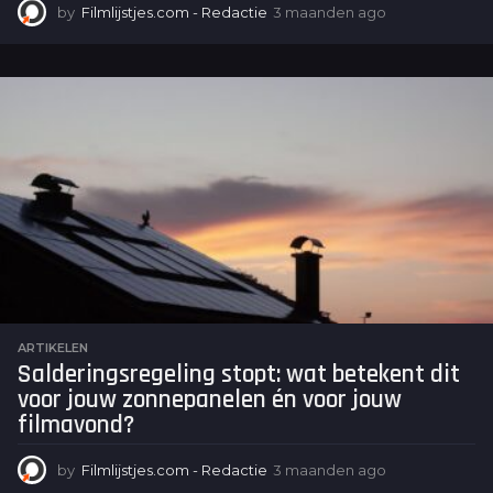
by
Filmlijstjes.com - Redactie
3 maanden ago
3
m
a
a
n
d
e
n
a
g
o
ARTIKELEN
Salderingsregeling stopt: wat betekent dit
voor jouw zonnepanelen én voor jouw
filmavond?
by
Filmlijstjes.com - Redactie
3 maanden ago
3
m