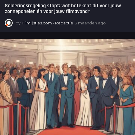
Salderingsregeling stopt: wat betekent dit voor jouw
zonnepanelen én voor jouw filmavond?
by
Filmlijstjes.com - Redactie
3 maanden ago
3
m
a
a
n
d
e
n
a
g
o