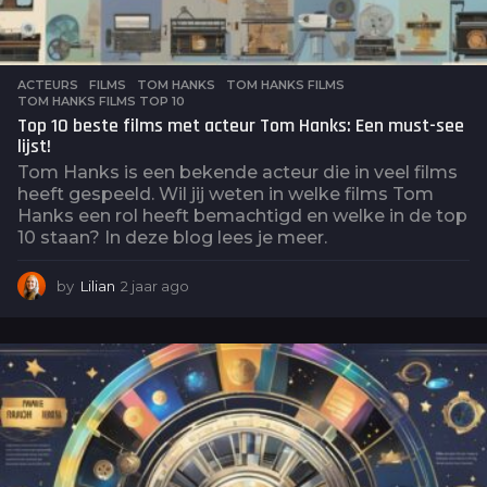
ACTEURS
,
FILMS
TOM HANKS
,
TOM HANKS FILMS
,
TOM HANKS FILMS TOP 10
Top 10 beste films met acteur Tom Hanks: Een must-see
lijst!
Tom Hanks is een bekende acteur die in veel films
heeft gespeeld. Wil jij weten in welke films Tom
Hanks een rol heeft bemachtigd en welke in de top
10 staan? In deze blog lees je meer.
by
Lilian
2 jaar ago
2
j
a
a
r
a
g
o