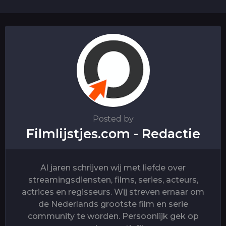
n
a
t
i
o
n
Posted by
Filmlijstjes.com - Redactie
Al jaren schrijven wij met liefde over
streamingsdiensten, films, series, acteurs,
actrices en regisseurs. Wij streven ernaar om
de Nederlands grootste film en serie
community te worden. Persoonlijk gek op