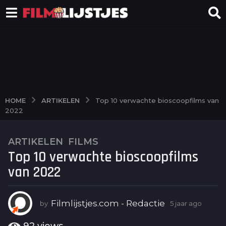
ARTIKELEN
HOME
Top 10 verwachte bioscoopfilms van
2022
ARTIKELEN
,
FILMS
5
Top 10 verwachte bioscoopfilms
j
a
van 2022
a
r
a
Filmlijstjes.com - Redactie
by
5 jaar ago
4
j
g
a