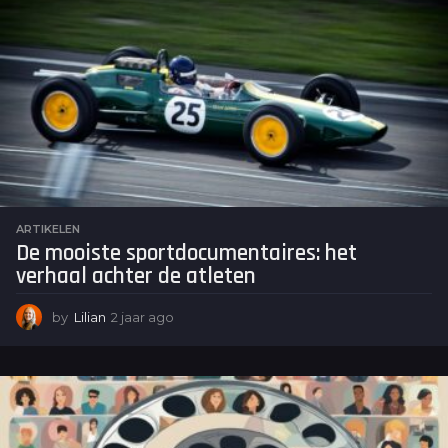
a
g
o
ARTIKELEN
De mooiste sportdocumentaires: het
verhaal achter de atleten
by
Lilian
2 jaar ago
2
j
a
a
r
a
g