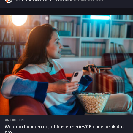
m
a
a
n
d
e
n
a
g
o
ARTIKELEN
Waarom haperen mijn films en series? En hoe los ik dat
op?