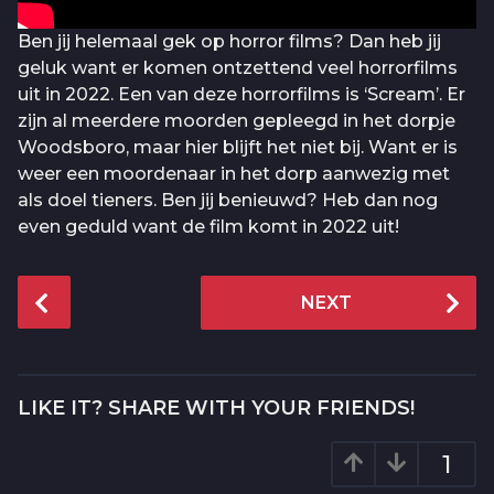
Ben jij helemaal gek op horror films? Dan heb jij
geluk want er komen ontzettend veel horrorfilms
uit in 2022. Een van deze horrorfilms is ‘Scream’. Er
zijn al meerdere moorden gepleegd in het dorpje
Woodsboro, maar hier blijft het niet bij. Want er is
weer een moordenaar in het dorp aanwezig met
als doel tieners. Ben jij benieuwd? Heb dan nog
even geduld want de film komt in 2022 uit!
P
NEXT
o
s
t
P
LIKE IT? SHARE WITH YOUR FRIENDS!
a
g
1
i