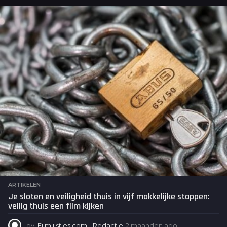
a
g
o
ARTIKELEN
Je sloten en veiligheid thuis in vijf makkelijke stappen:
veilig thuis een film kijken
by
Filmlijstjes.com - Redactie
2 maanden ago
2