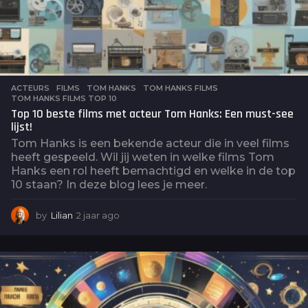
ACTEURS
,
FILMS
TOM HANKS
,
TOM HANKS FILMS
,
TOM HANKS FILMS TOP 10
Top 10 beste films met acteur Tom Hanks: Een must-see
lijst!
Tom Hanks is een bekende acteur die in veel films
heeft gespeeld. Wil jij weten in welke films Tom
Hanks een rol heeft bemachtigd en welke in de top
10 staan? In deze blog lees je meer.
by
Lilian
2 jaar ago
2
j
a
a
r
a
g
o