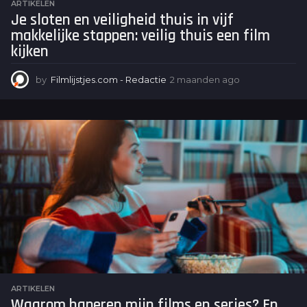
ARTIKELEN
Je sloten en veiligheid thuis in vijf
makkelijke stappen: veilig thuis een film
kijken
by
Filmlijstjes.com - Redactie
2 maanden ago
2
m
a
a
n
d
e
n
a
g
o
ARTIKELEN
Waarom haperen mijn films en series? En