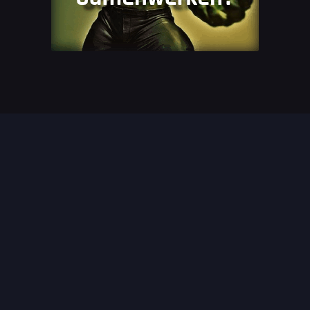
T
Top 50 Beroemde Film
Quotes Die Iedereen Uit...
De grootste en mooiste
casino’s in films