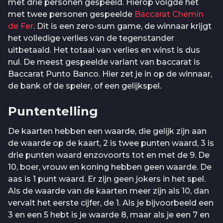
met drie personen gespeeld. Hierop volgde het
met twee personen gespeelde
Baccarat Chemin
de Fer
. Dit is een zero-sum game, de winnaar krijgt
het volledige verlies van de tegenstander
uitbetaald. Het totaal van verlies en winst is dus
nul. De meest gespeelde variant van baccarat is
Baccarat Punto Banco. Hier zet je in op de winnaar,
de bank of de speler, of een gelijkspel.
Puntentelling
De kaarten hebben een waarde, die gelijk zijn aan
de waarde op de kaart, 2 is twee punten waard, 3 is
drie punten waard enzovoorts tot en met de 9. De
10, boer, vrouw en koning hebben geen waarde. De
aas is 1 punt waard. Er zijn geen jokers in het spel.
Als de waarde van de kaarten meer zijn als 10, dan
vervalt het eerste cijfer, de 1. Als je bijvoorbeeld een
3 en een 5 hebt is je waarde 8, maar als je een 7 en