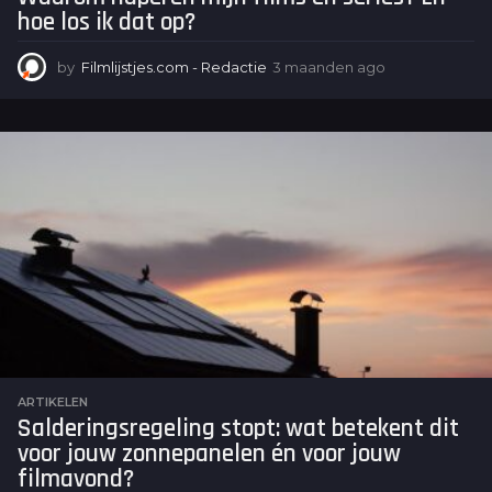
hoe los ik dat op?
by
Filmlijstjes.com - Redactie
3 maanden ago
3
m
a
a
n
d
e
n
a
g
o
ARTIKELEN
Salderingsregeling stopt: wat betekent dit
voor jouw zonnepanelen én voor jouw
filmavond?