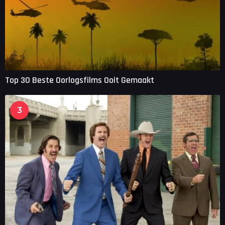
Top 30 Beste Oorlogsfilms Ooit Gemaakt
3