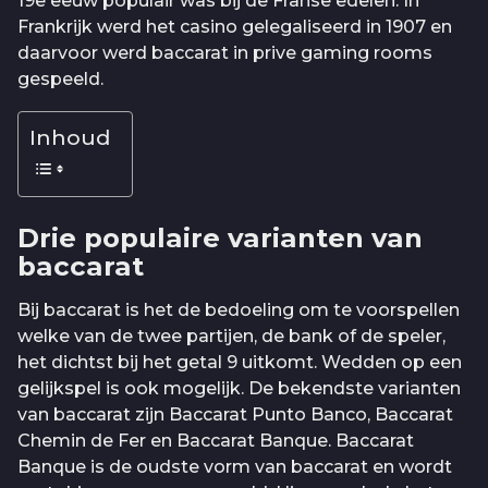
19e eeuw populair was bij de Franse edelen. In
Frankrijk werd het casino gelegaliseerd in 1907 en
daarvoor werd baccarat in prive gaming rooms
gespeeld.
Inhoud
Drie populaire varianten van
baccarat
Bij baccarat is het de bedoeling om te voorspellen
welke van de twee partijen, de bank of de speler,
het dichtst bij het getal 9 uitkomt. Wedden op een
gelijkspel is ook mogelijk. De bekendste varianten
van baccarat zijn Baccarat Punto Banco, Baccarat
Chemin de Fer en Baccarat Banque. Baccarat
Banque is de oudste vorm van baccarat en wordt