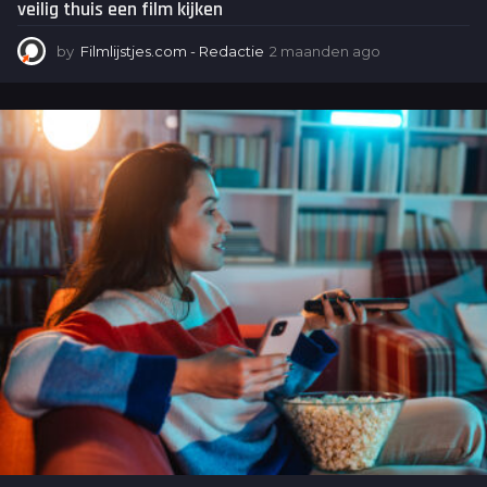
veilig thuis een film kijken
by
Filmlijstjes.com - Redactie
2 maanden ago
2
m
a
a
n
d
e
n
a
g
o