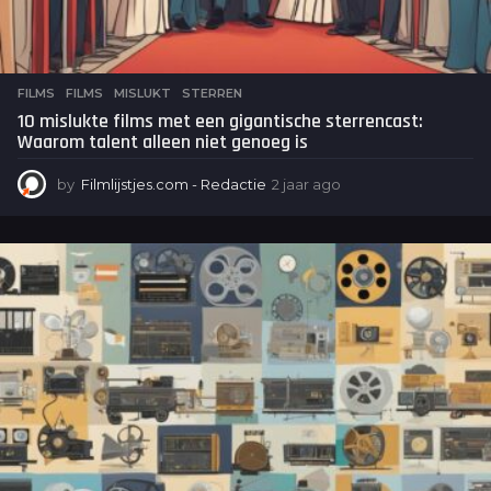
FILMS
FILMS
,
MISLUKT
,
STERREN
10 mislukte films met een gigantische sterrencast:
Waarom talent alleen niet genoeg is
by
Filmlijstjes.com - Redactie
2 jaar ago
2
j
a
a
r
a
g
o