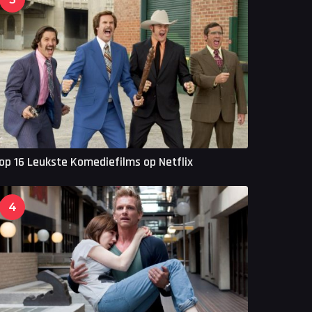
op 16 Leukste Komediefilms op Netflix
4