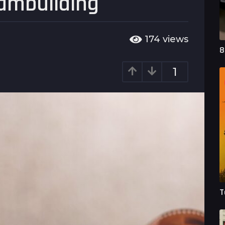
ambuilding
174
views
8
1
T