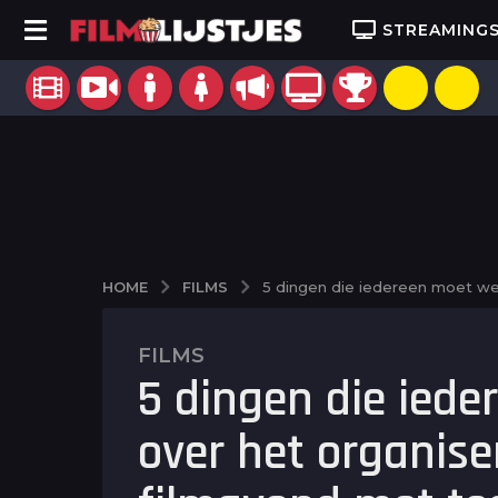
STREAMING
FILMS
HOME
5 dingen die iedereen moet we
FILMS
2
5 dingen die ied
j
a
over het organis
a
r
a