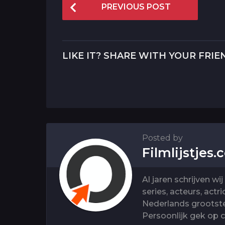
P
PREVIOUS POST
o
s
t
LIKE IT? SHARE WITH YOUR FRIE
P
a
g
i
n
Posted by
a
Filmlijstjes
t
i
Al jaren schrijven wi
o
series, acteurs, actr
Nederlands grootste
n
Persoonlijk gek op 