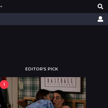
EDITOR’S PICK
1