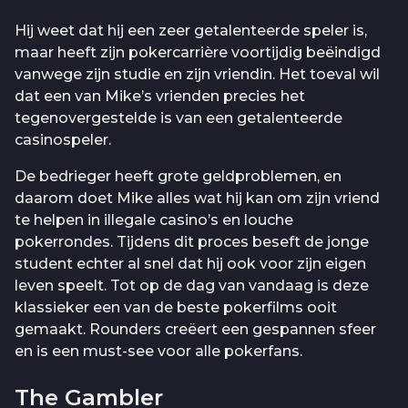
Hij weet dat hij een zeer getalenteerde speler is,
maar heeft zijn pokercarrière voortijdig beëindigd
vanwege zijn studie en zijn vriendin. Het toeval wil
dat een van Mike’s vrienden precies het
tegenovergestelde is van een getalenteerde
casinospeler.
De bedrieger heeft grote geldproblemen, en
daarom doet Mike alles wat hij kan om zijn vriend
te helpen in illegale casino’s en louche
pokerrondes. Tijdens dit proces beseft de jonge
student echter al snel dat hij ook voor zijn eigen
leven speelt. Tot op de dag van vandaag is deze
klassieker een van de beste pokerfilms ooit
gemaakt. Rounders creëert een gespannen sfeer
en is een must-see voor alle pokerfans.
The Gambler