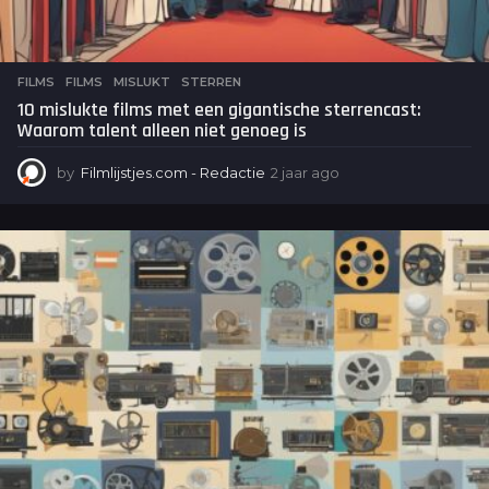
FILMS
FILMS
,
MISLUKT
,
STERREN
10 mislukte films met een gigantische sterrencast:
Waarom talent alleen niet genoeg is
by
Filmlijstjes.com - Redactie
2 jaar ago
2
j
a
a
r
a
g
o