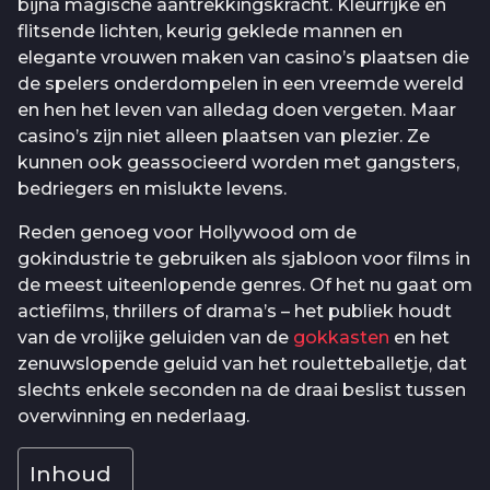
bijna magische aantrekkingskracht. Kleurrijke en
flitsende lichten, keurig geklede mannen en
elegante vrouwen maken van casino’s plaatsen die
de spelers onderdompelen in een vreemde wereld
en hen het leven van alledag doen vergeten. Maar
casino’s zijn niet alleen plaatsen van plezier. Ze
kunnen ook geassocieerd worden met gangsters,
bedriegers en mislukte levens.
Reden genoeg voor Hollywood om de
gokindustrie te gebruiken als sjabloon voor films in
de meest uiteenlopende genres. Of het nu gaat om
actiefilms, thrillers of drama’s – het publiek houdt
van de vrolijke geluiden van de
gokkasten
en het
zenuwslopende geluid van het rouletteballetje, dat
slechts enkele seconden na de draai beslist tussen
overwinning en nederlaag.
Inhoud