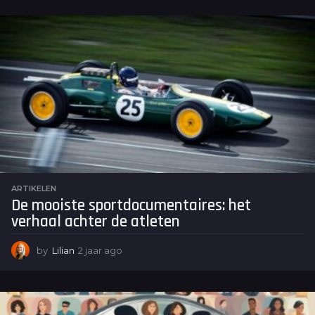
a
a
r
a
g
o
ARTIKELEN
De mooiste sportdocumentaires: het
verhaal achter de atleten
by
Lilian
2 jaar ago
2
j
a
a
r