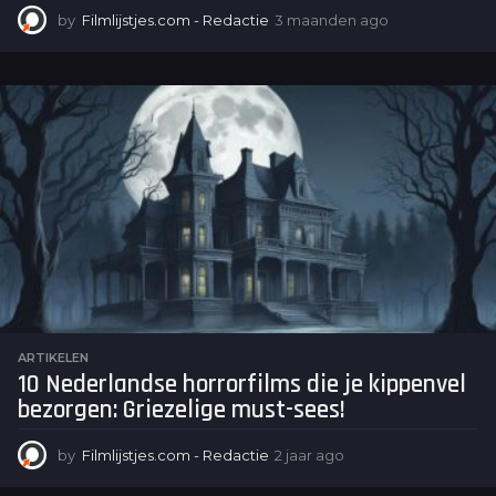
by
Filmlijstjes.com - Redactie
3 maanden ago
3
m
a
a
n
d
e
n
a
g
o
ARTIKELEN
10 Nederlandse horrorfilms die je kippenvel
bezorgen: Griezelige must-sees!
by
Filmlijstjes.com - Redactie
2 jaar ago
2
j