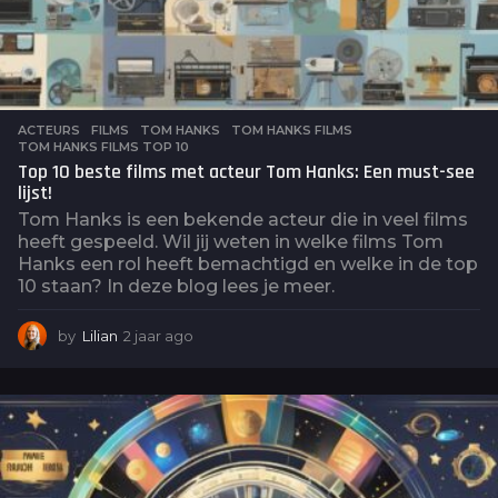
ACTEURS
,
FILMS
TOM HANKS
,
TOM HANKS FILMS
,
TOM HANKS FILMS TOP 10
Top 10 beste films met acteur Tom Hanks: Een must-see
lijst!
Tom Hanks is een bekende acteur die in veel films
heeft gespeeld. Wil jij weten in welke films Tom
Hanks een rol heeft bemachtigd en welke in de top
10 staan? In deze blog lees je meer.
by
Lilian
2 jaar ago
2
j
a
a
r
a
g
o