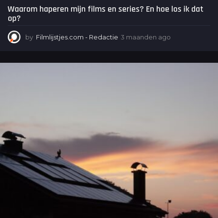
Waarom haperen mijn films en series? En hoe los ik dat
op?
by
Filmlijstjes.com - Redactie
3 maanden ago
3
m
a
a
n
d
e
n
a
g
o