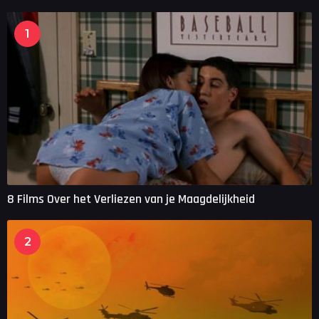
g
o
1
8 Films Over het Verliezen van je Maagdelijkheid
2