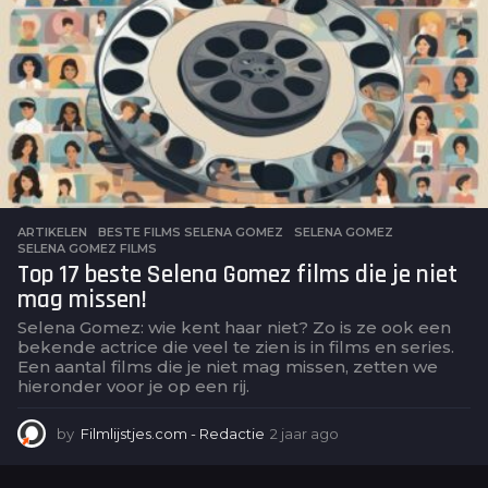
a
g
o
ARTIKELEN
BESTE FILMS SELENA GOMEZ
,
SELENA GOMEZ
,
SELENA GOMEZ FILMS
Top 17 beste Selena Gomez films die je niet
mag missen!
Selena Gomez: wie kent haar niet? Zo is ze ook een
bekende actrice die veel te zien is in films en series.
Een aantal films die je niet mag missen, zetten we
hieronder voor je op een rij.
by
Filmlijstjes.com - Redactie
2 jaar ago
2
j
a