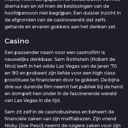
drama kan en wil men de beslissingen van de
hoofdpersoon niet begrijpen. Een duister inzicht in
de afgronden van de casinowereld dat zelfs
geharde en ervaren gokkers aan het denken zet.
Casino
Een passender naam voor een casinofilm is
nauwelijks denkbaar. Sam Rothstein (Robert de
Niro) leeft in het wilde Las Vegas van de jaren ’70
en ’80 en probeert zijn liefde voor een high class
prostituee te financieren door te gokken. De bijna
drie uur durende film neemt het publiek bij de hand
en dompelt hen onder in de fascinerende wereld
van Las Vegas in die tijd.
Sam zit zelf in de casinobusiness en beheert de
financiële zaken van zijn maffiabazen. Zijn vriend
Nicky (Joe Pesci) neemt de ruigere zaken voor zijn