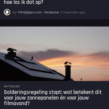
hoe los ik dat op?
by
Filmlijstjes.com - Redactie
3 maanden ago
3
m
a
a
n
d
e
n
a
g
o
ARTIKELEN
Salderingsregeling stopt: wat betekent dit
voor jouw zonnepanelen én voor jouw
filmavond?