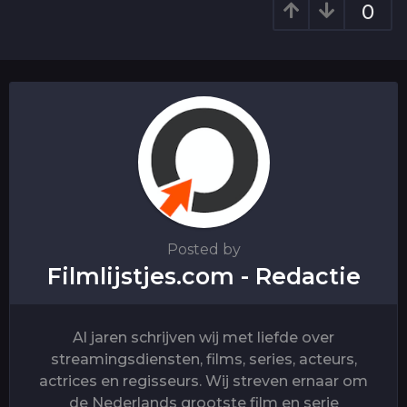
g
0
i
n
a
t
i
o
n
Posted by
Filmlijstjes.com - Redactie
Al jaren schrijven wij met liefde over
streamingsdiensten, films, series, acteurs,
actrices en regisseurs. Wij streven ernaar om
de Nederlands grootste film en serie