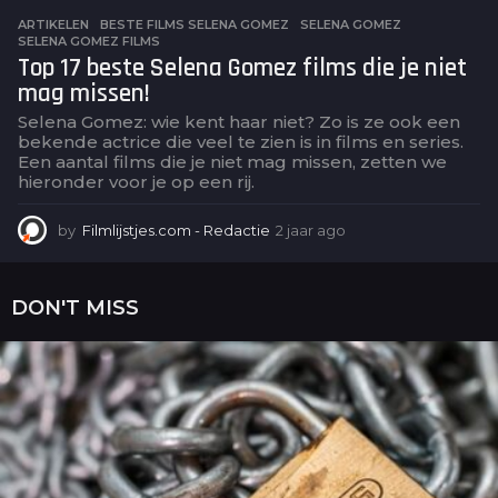
ARTIKELEN
BESTE FILMS SELENA GOMEZ
,
SELENA GOMEZ
,
SELENA GOMEZ FILMS
Top 17 beste Selena Gomez films die je niet
mag missen!
Selena Gomez: wie kent haar niet? Zo is ze ook een
bekende actrice die veel te zien is in films en series.
Een aantal films die je niet mag missen, zetten we
hieronder voor je op een rij.
by
Filmlijstjes.com - Redactie
2 jaar ago
2
j
a
a
DON'T MISS
r
a
g
o