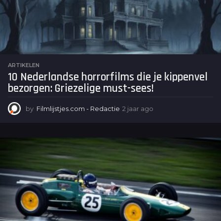
o
ARTIKELEN
10 Nederlandse horrorfilms die je kippenvel
bezorgen: Griezelige must-sees!
by
Filmlijstjes.com - Redactie
2 jaar ago
2
j
a
a
r
a
g
o