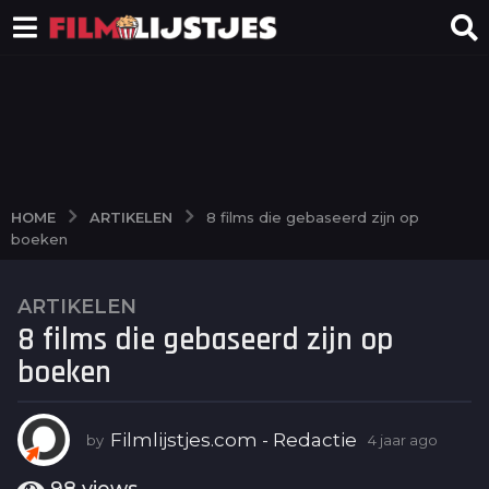
ARTIKELEN
HOME
8 films die gebaseerd zijn op
boeken
ARTIKELEN
4
8 films die gebaseerd zijn op
j
a
boeken
a
r
a
Filmlijstjes.com - Redactie
by
4 jaar ago
4
j
g
a