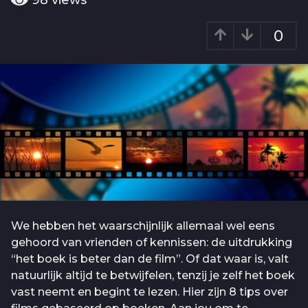
98
views
o
a
4
r
0
j
a
g
a
o
a
r
a
g
o
We hebben het waarschijnlijk allemaal wel eens
gehoord van vrienden of kennissen: de uitdrukking
“het boek is beter dan de film”. Of dat waar is, valt
natuurlijk altijd te betwijfelen, tenzij je zelf het boek
vast neemt en begint te lezen. Hier zijn 8 tips over