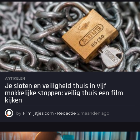
ARTIKELEN
Je sloten en veiligheid thuis in vijf
makkelijke stappen: veilig thuis een film
kijken
by
Filmlijstjes.com - Redactie
2 maanden ago
2
m
a
a
n