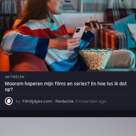
g
o
ARTIKELEN
Waarom haperen mijn films en series? En hoe los ik dat
op?
by
Filmlijstjes.com - Redactie
3 maanden ago
3
m
a
a
n
d
e