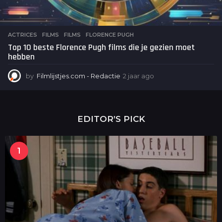
ACTRICES
,
FILMS
FILMS
,
FLORENCE PUGH
Top 10 beste Florence Pugh films die je gezien moet
hebben
by
Filmlijstjes.com - Redactie
2 jaar ago
2
j
a
a
r
EDITOR’S PICK
a
g
o
1