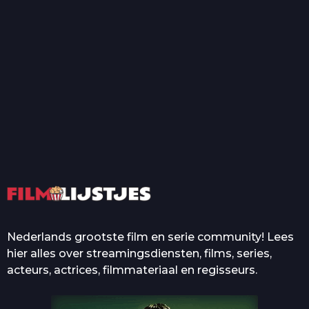
T
Top 50 Beroemde Film
Quotes Die Iedereen Uit...
De grootste en mooiste
casino’s in films
Nederlands grootste film en serie community! Lees
hier alles over streamingsdiensten, films, series,
acteurs, actrices, filmmateriaal en regisseurs.