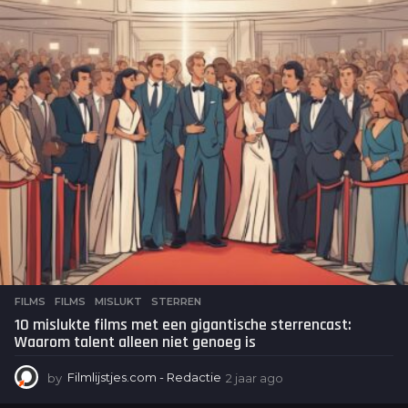
n
d
e
n
a
g
o
FILMS
FILMS
,
MISLUKT
,
STERREN
10 mislukte films met een gigantische sterrencast:
Waarom talent alleen niet genoeg is
by
Filmlijstjes.com - Redactie
2 jaar ago
2
j