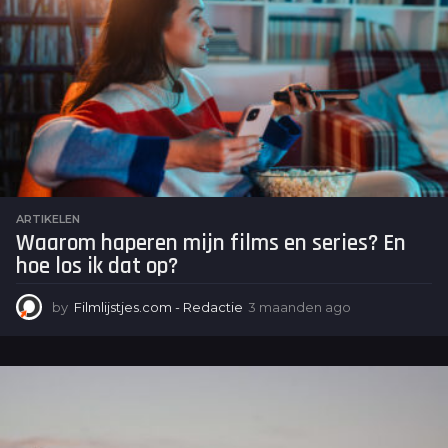
d
e
n
a
g
o
ARTIKELEN
Waarom haperen mijn films en series? En
hoe los ik dat op?
by
Filmlijstjes.com - Redactie
3 maanden ago
3
m
a
a
n
d
e
n