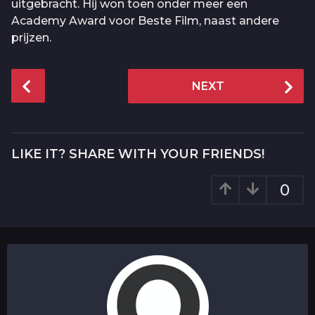
uitgebracht. Hij won toen onder meer een
Academy Award voor Beste Film, naast andere
prijzen.
P
NEXT
o
s
t
P
LIKE IT? SHARE WITH YOUR FRIENDS!
a
g
0
i
n
a
t
i
o