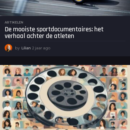
ARTIKELEN
De mooiste sportdocumentaires: het
verhaal achter de atleten
by
Lilian
2 jaar ago
2
j
a
a
r
a
g
o