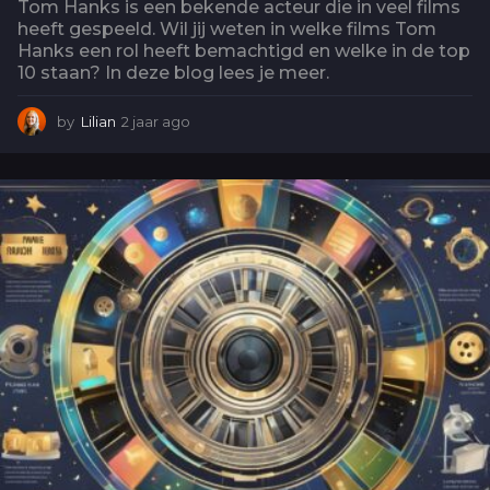
Tom Hanks is een bekende acteur die in veel films
heeft gespeeld. Wil jij weten in welke films Tom
Hanks een rol heeft bemachtigd en welke in de top
10 staan? In deze blog lees je meer.
by
Lilian
2 jaar ago
2
j
a
a
r
a
g
o