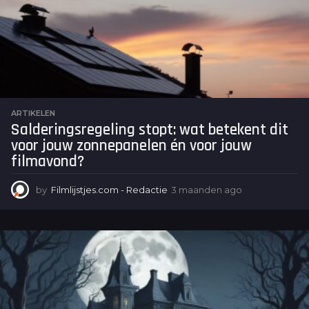
a
g
o
ARTIKELEN
Salderingsregeling stopt: wat betekent dit
voor jouw zonnepanelen én voor jouw
filmavond?
by
Filmlijstjes.com - Redactie
3 maanden ago
3
m
a
a
n
d
e
n
a
g