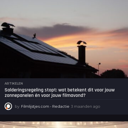
n
a
g
o
ARTIKELEN
Salderingsregeling stopt: wat betekent dit voor jouw
zonnepanelen én voor jouw filmavond?
by
Filmlijstjes.com - Redactie
3 maanden ago
3
m
a
a