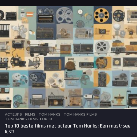
a
a
r
a
g
o
ACTEURS
,
FILMS
TOM HANKS
,
TOM HANKS FILMS
,
TOM HANKS FILMS TOP 10
Top 10 beste films met acteur Tom Hanks: Een must-see
lijst!