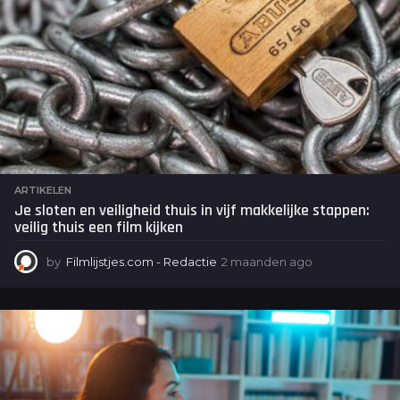
ARTIKELEN
Je sloten en veiligheid thuis in vijf makkelijke stappen:
veilig thuis een film kijken
by
Filmlijstjes.com - Redactie
2 maanden ago
2
m
a
a
n
d
e
n
a