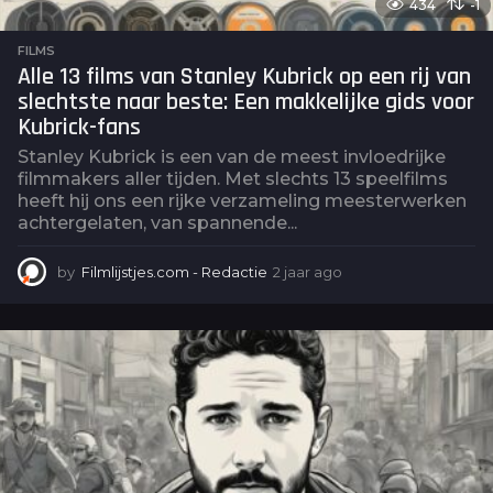
434
-1
FILMS
Alle 13 films van Stanley Kubrick op een rij van
slechtste naar beste: Een makkelijke gids voor
Kubrick-fans
Stanley Kubrick is een van de meest invloedrijke
filmmakers aller tijden. Met slechts 13 speelfilms
heeft hij ons een rijke verzameling meesterwerken
achtergelaten, van spannende...
by
Filmlijstjes.com - Redactie
2 jaar ago
2
j
a
a
r
a
g
o