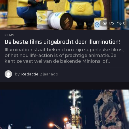
175
0
FILMS
De beste films uitgebracht door Illumination!
Illumination staat bekend om zijn superleuke films,
of het nou life-action is of prachtige animatie. Je
kent ze vast wel van de bekende Minions, of...
by
Redactie
2 jaar ago
2
j
a
a
r
a
g
o