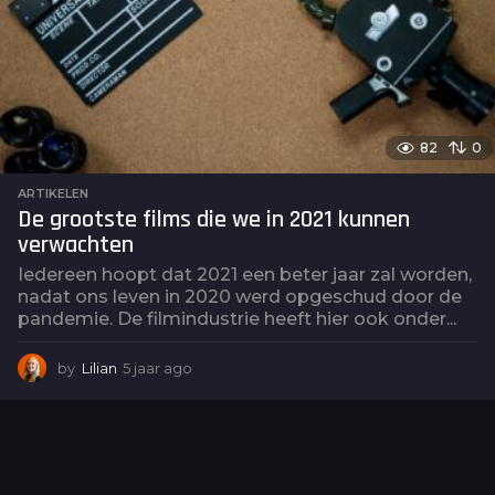
o
82
0
ARTIKELEN
De grootste films die we in 2021 kunnen
verwachten
Iedereen hoopt dat 2021 een beter jaar zal worden,
nadat ons leven in 2020 werd opgeschud door de
pandemie. De filmindustrie heeft hier ook onder...
by
Lilian
5 jaar ago
5
j
a
a
r
a
g