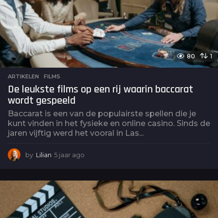
80
1
ARTIKELEN
,
FILMS
De leukste films op een rij waarin baccarat
wordt gespeeld
Baccarat is een van de populairste spellen die je
kunt vinden in het fysieke en online casino. Sinds de
jaren vijftig werd het vooral in Las...
by
Lilian
5 jaar ago
5
j
a
a
r
a
g