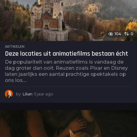
104
0
ARTIKELEN
Deze locaties uit animatiefilms bestaan écht
De populariteit van animatiefilms is vandaag de
dag groter dan ooit. Reuzen zoals Pixar en Disney
laten jaarlijks een aantal prachtige spektakels op
ons los....
by
Lilian
5 jaar ago
4
j
a
a
r
a
g
o