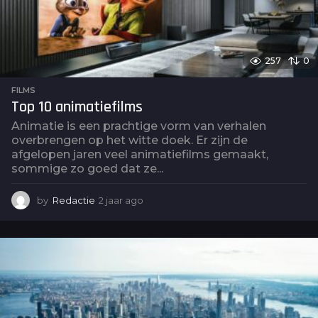
257
0
FILMS
Top 10 animatiefilms
Animatie is een prachtige vorm van verhalen
overbrengen op het witte doek. Er zijn de
afgelopen jaren veel animatiefilms gemaakt,
sommige zo goed dat ze...
by
Redactie
2 jaar ago
2
j
a
a
r
a
g
o