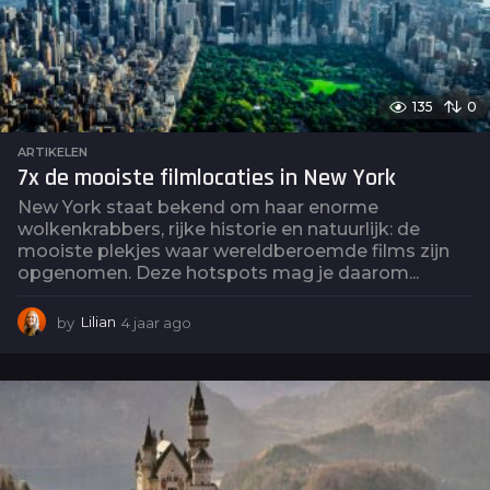
135
0
ARTIKELEN
7x de mooiste filmlocaties in New York
New York staat bekend om haar enorme
wolkenkrabbers, rijke historie en natuurlijk: de
mooiste plekjes waar wereldberoemde films zijn
opgenomen. Deze hotspots mag je daarom...
by
Lilian
4 jaar ago
4
j
a
a
r
a
g
o