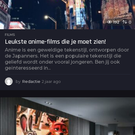
192
0
FILMS
Leukste anime-films die je moet zien!
Anime is een geweldige tekenstijl, ontworpen door
de Japanners. Het is een populaire tekenstijl die
geliefd wordt onder vooral jongeren. Ben jij ook
geïnteresseerd in...
by
Redactie
2 jaar ago
2
j
a
a
r
a
g
o