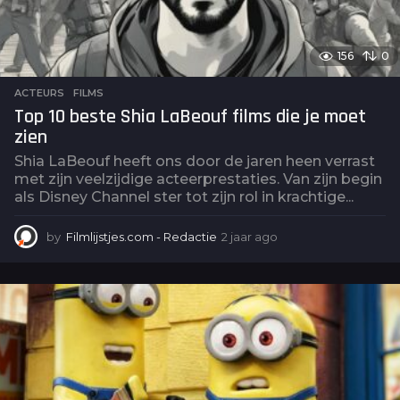
156
0
ACTEURS
,
FILMS
Top 10 beste Shia LaBeouf films die je moet
zien
Shia LaBeouf heeft ons door de jaren heen verrast
met zijn veelzijdige acteerprestaties. Van zijn begin
als Disney Channel ster tot zijn rol in krachtige...
by
Filmlijstjes.com - Redactie
2 jaar ago
2
j
a
a
r
a
g
o