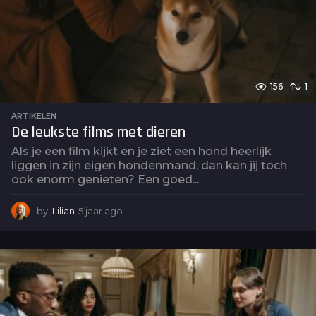
156
1
ARTIKELEN
De leukste films met dieren
Als je een film kijkt en je ziet een hond heerlijk
liggen in zijn eigen hondenmand, dan kan jij toch
ook enorm genieten? Een goed...
by
Lilian
5 jaar ago
5
j
a
a
r
a
g
o