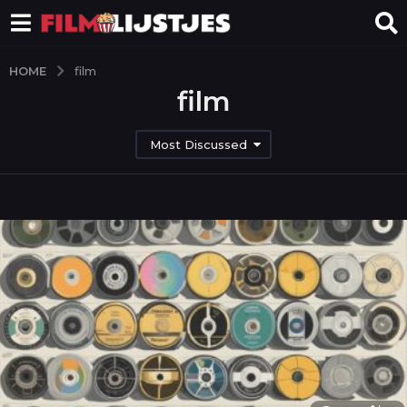
HOME
film
film
Most Discussed