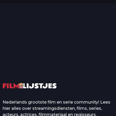
o
T
Top 50 Beroemde Film
Quotes Die Iedereen Uit...
De grootste en mooiste
casino’s in films
Nederlands grootste film en serie community! Lees
hier alles over streamingsdiensten, films, series,
acteurs, actrices, filmmateriaal en regisseurs.