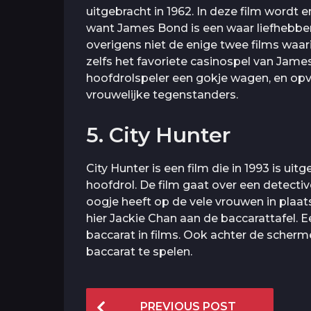
uitgebracht in 1962. In deze film wordt
want James Bond is een waar liefhebber 
overigens niet de enige twee films waa
zelfs het favoriete casinospel van Jame
hoofdrolspeler een gokje wagen, en opv
vrouwelijke tegenstanders.
5. City Hunter
City Hunter is een film die in 1993 is ui
hoofdrol. De film gaat over een detectiv
oogje heeft op de vele vrouwen in plaa
hier Jackie Chan aan de baccarattafel. Een
baccarat in films. Ook achter de scherm
baccarat te spelen.
P
PREVIOUS POST