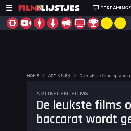
STREAMING
ARTIKELEN
HOME
De leukste films op een r
ARTIKELEN
,
FILMS
5
De leukste films o
j
a
baccarat wordt g
a
r
a