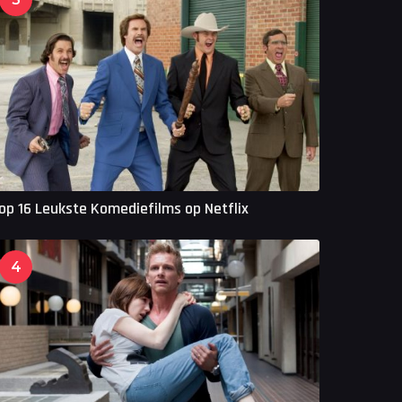
op 16 Leukste Komediefilms op Netflix
4