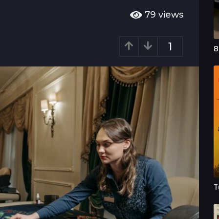
79
views
1
8
T