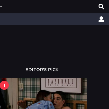
EDITOR’S PICK
1