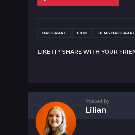
o
s
t
P
,
,
BACCARAT
FILM
FILMS BACCARA
a
g
LIKE IT? SHARE WITH YOUR FRIE
i
n
a
t
i
Posted by
o
Lilian
n