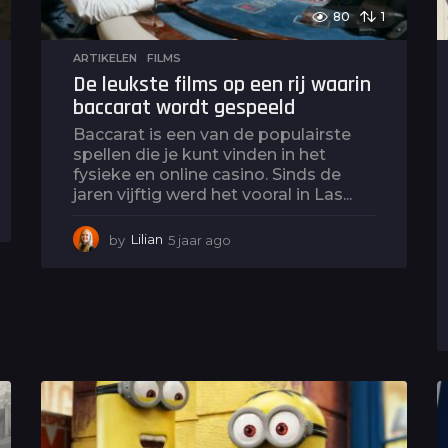
80
1
ARTIKELEN
,
FILMS
De leukste films op een rij waarin
baccarat wordt gespeeld
Baccarat is een van de populairste
spellen die je kunt vinden in het
fysieke en online casino. Sinds de
jaren vijftig werd het vooral in Las...
by
Lilian
5 jaar ago
5
j
a
a
r
a
g
o