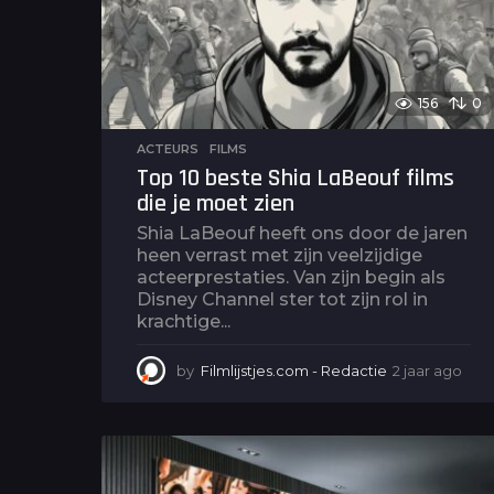
156
0
ACTEURS
,
FILMS
Top 10 beste Shia LaBeouf films
die je moet zien
Shia LaBeouf heeft ons door de jaren
heen verrast met zijn veelzijdige
acteerprestaties. Van zijn begin als
Disney Channel ster tot zijn rol in
krachtige...
by
Filmlijstjes.com - Redactie
2 jaar ago
2
j
a
a
r
a