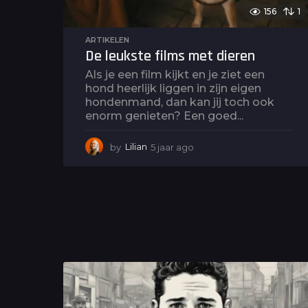
156
1
ARTIKELEN
De leukste films met dieren
Als je een film kijkt en je ziet een
hond heerlijk liggen in zijn eigen
hondenmand, dan kan jij toch ook
enorm genieten? Een goed...
by
Lilian
5 jaar ago
5
j
a
a
r
a
g
o