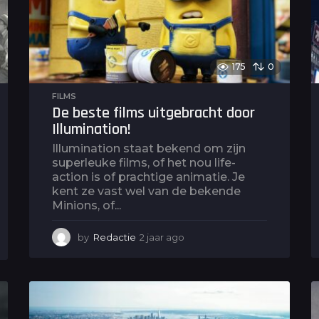
175
0
FILMS
De beste films uitgebracht door
Illumination!
Illumination staat bekend om zijn
superleuke films, of het nou life-
action is of prachtige animatie. Je
kent ze vast wel van de bekende
Minions, of...
by
Redactie
2 jaar ago
2
j
a
a
r
a
g