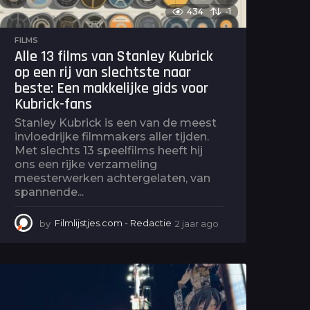
434
-1
FILMS
Alle 13 films van Stanley Kubrick
op een rij van slechtste naar
beste: Een makkelijke gids voor
Kubrick-fans
Stanley Kubrick is een van de meest
invloedrijke filmmakers aller tijden.
Met slechts 13 speelfilms heeft hij
ons een rijke verzameling
meesterwerken achtergelaten, van
spannende...
by
Filmlijstjes.com - Redactie
2 jaar ago
2
j
a
a
r
a
g