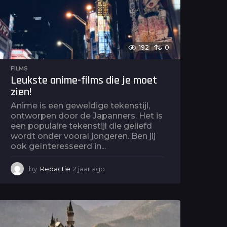
o
192
0
FILMS
Leukste anime-films die je moet
zien!
Anime is een geweldige tekenstijl,
ontworpen door de Japanners. Het is
een populaire tekenstijl die geliefd
wordt onder vooral jongeren. Ben jij
ook geïnteresseerd in...
by
Redactie
2 jaar ago
2
j
a
a
r
a
g