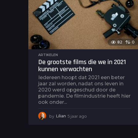
o
82
0
ARTIKELEN
De grootste films die we in 2021
kunnen verwachten
Iedereen hoopt dat 2021 een beter
jaar zal worden, nadat ons leven in
2020 werd opgeschud door de
pandemie. De filmindustrie heeft hier
ook onder...
by
Lilian
5 jaar ago
5
j
a
a