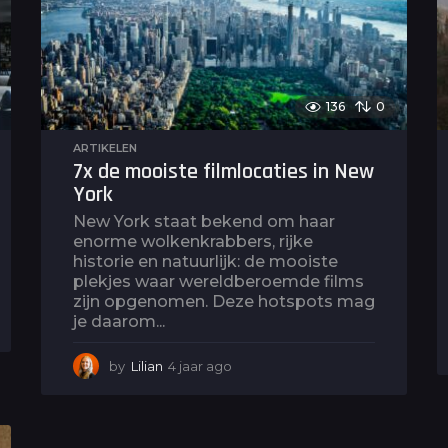
o
136
0
ARTIKELEN
7x de mooiste filmlocaties in New
York
New York staat bekend om haar
enorme wolkenkrabbers, rijke
historie en natuurlijk: de mooiste
plekjes waar wereldberoemde films
zijn opgenomen. Deze hotspots mag
je daarom...
by
Lilian
4 jaar ago
5
j
a
a
r