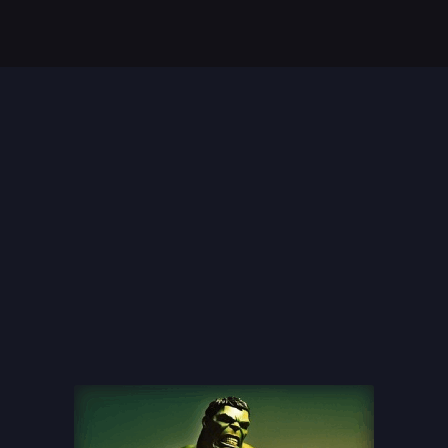
Top 35 Beste Disney
Films Allertijden
oiste
13 legendarische
s
naaktscenes in
Nederlandse films: Een
blik...