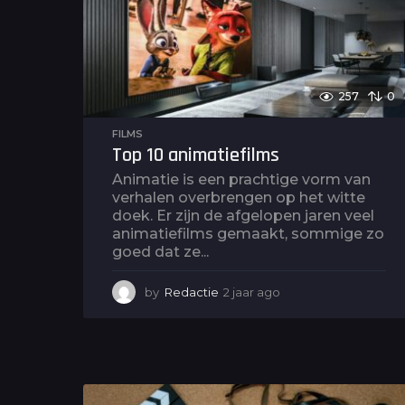
g
o
257
0
FILMS
Top 10 animatiefilms
Animatie is een prachtige vorm van
verhalen overbrengen op het witte
doek. Er zijn de afgelopen jaren veel
animatiefilms gemaakt, sommige zo
goed dat ze...
by
Redactie
2 jaar ago
2
j
a
a
r
a
g