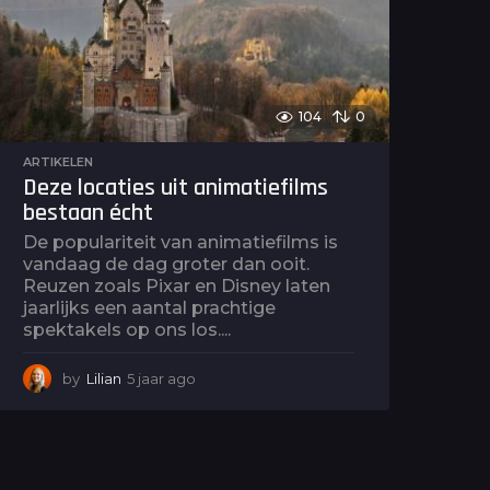
o
104
0
ARTIKELEN
Deze locaties uit animatiefilms
bestaan écht
De populariteit van animatiefilms is
vandaag de dag groter dan ooit.
Reuzen zoals Pixar en Disney laten
jaarlijks een aantal prachtige
spektakels op ons los....
by
Lilian
5 jaar ago
4
j
a
a
r
a