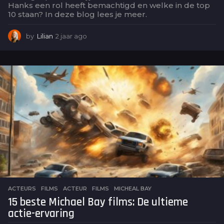
Hanks een rol heeft bemachtigd en welke in de top
10 staan? In deze blog lees je meer.
by
Lilian
2 jaar ago
2
j
a
a
r
a
g
o
ACTEURS
,
FILMS
ACTEUR
,
FILMS
,
MICHEAL BAY
15 beste Michael Bay films: De ultieme
actie-ervaring