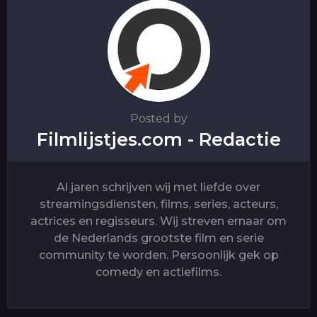
t
i
o
n
Posted by
Filmlijstjes.com - Redactie
Al jaren schrijven wij met liefde over
streamingsdiensten, films, series, acteurs,
actrices en regisseurs. Wij streven ernaar om
de Nederlands grootste film en serie
community te worden. Persoonlijk gek op
comedy en actiefilms.