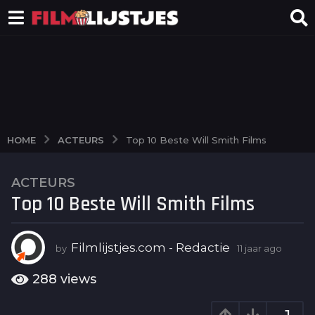
ACTEURS
HOME
Top 10 Beste Will Smith Films
ACTEURS
1
Top 10 Beste Will Smith Films
1
j
a
Filmlijstjes.com - Redactie
by
11 jaar ago
1
a
0
r
j
288
views
a
a
g
a
r