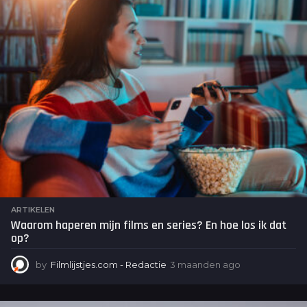
e
n
a
g
o
ARTIKELEN
Waarom haperen mijn films en series? En hoe los ik dat
op?
by
Filmlijstjes.com - Redactie
3 maanden ago
3
m
a
a