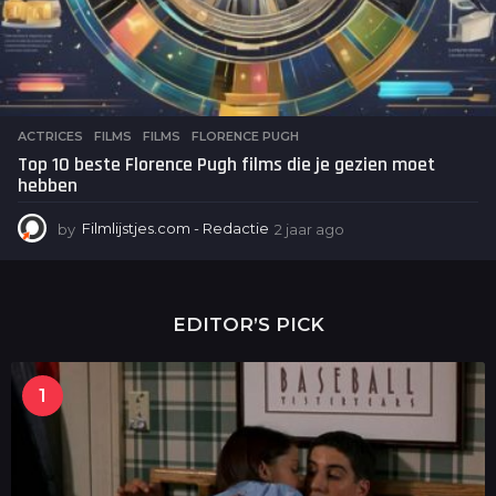
ACTRICES
,
FILMS
FILMS
,
FLORENCE PUGH
Top 10 beste Florence Pugh films die je gezien moet
hebben
by
Filmlijstjes.com - Redactie
2 jaar ago
2
j
a
a
r
EDITOR’S PICK
a
g
o
1