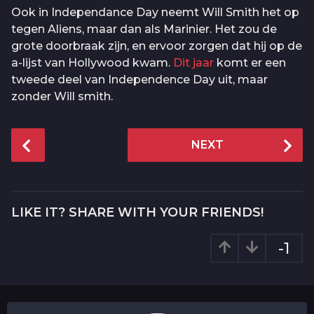
Ook in Independance Day neemt Will Smith het op
tegen Aliens, maar dan als Marinier. Het zou de
grote doorbraak zijn, en ervoor zorgen dat hij op de
a-lijst van Hollywood kwam.
Dit jaar
komt er een
tweede deel van Independence Day uit, maar
zonder Will smith.
P
NEXT
o
s
t
P
LIKE IT? SHARE WITH YOUR FRIENDS!
a
g
-1
i
n
a