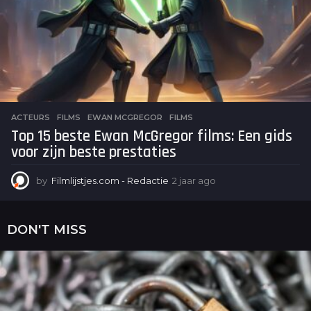
ACTEURS
,
FILMS
EWAN MCGREGOR
,
FILMS
Top 15 beste Ewan McGregor films: Een gids
voor zijn beste prestaties
by
Filmlijstjes.com - Redactie
2 jaar ago
2
j
a
a
DON'T MISS
r
a
g
o