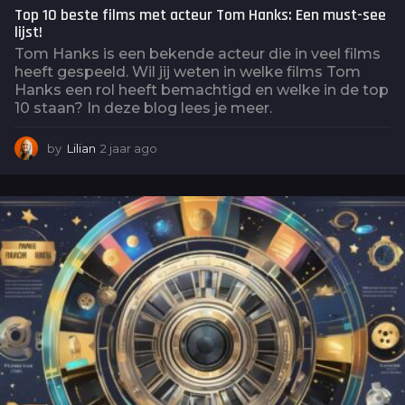
Top 10 beste films met acteur Tom Hanks: Een must-see
lijst!
Tom Hanks is een bekende acteur die in veel films
heeft gespeeld. Wil jij weten in welke films Tom
Hanks een rol heeft bemachtigd en welke in de top
10 staan? In deze blog lees je meer.
by
Lilian
2 jaar ago
2
j
a
a
r
a
g
o