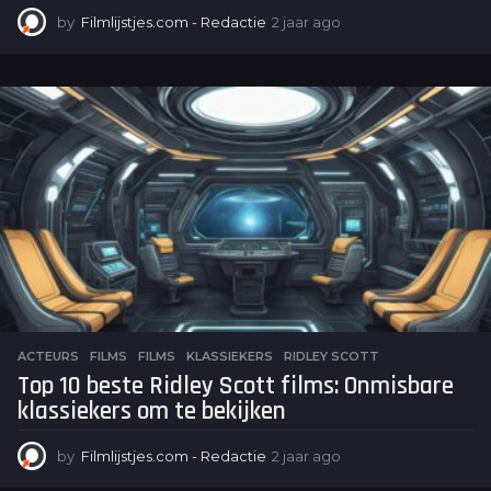
by
Filmlijstjes.com - Redactie
2 jaar ago
2
j
a
a
r
a
g
o
ACTEURS
,
FILMS
FILMS
,
KLASSIEKERS
,
RIDLEY SCOTT
Top 10 beste Ridley Scott films: Onmisbare
klassiekers om te bekijken
by
Filmlijstjes.com - Redactie
2 jaar ago
2
j