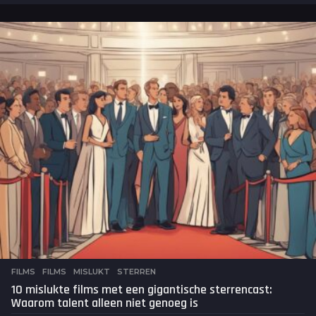
a
a
n
d
e
n
a
g
o
FILMS
FILMS
,
MISLUKT
,
STERREN
10 mislukte films met een gigantische sterrencast:
Waarom talent alleen niet genoeg is