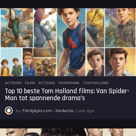
a
a
r
a
g
o
ACTEURS
,
FILMS
ACTEURS
,
SPIDERMAN
,
TOM HOLLAND
Top 10 beste Tom Holland films: Van Spider-
Man tot spannende drama’s
by
Filmlijstjes.com - Redactie
2 jaar ago
2
j
a
a
r