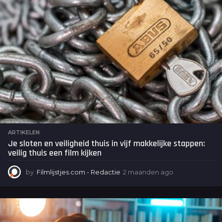
ARTIKELEN
Je sloten en veiligheid thuis in vijf makkelijke stappen:
veilig thuis een film kijken
by
Filmlijstjes.com - Redactie
2 maanden ago
2
m
a
a
n
d