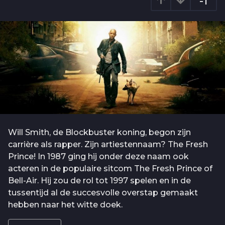
-1
o
a
1
g
0
o
j
a
a
r
a
g
o
Will Smith, de Blockbuster koning, begon zijn
carrière als rapper. Zijn artiestennaam? The Fresh
Prince! In 1987 ging hij onder deze naam ook
acteren in de populaire sitcom The Fresh Prince of
Bell-Air. Hij zou de rol tot 1997 spelen en in de
tussentijd al de succesvolle overstap gemaakt
hebben naar het witte doek.