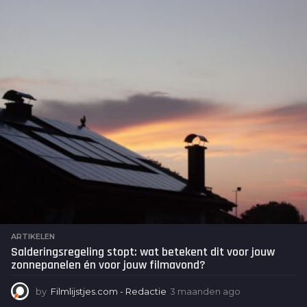
n
d
e
n
a
g
o
ARTIKELEN
Salderingsregeling stopt: wat betekent dit voor jouw
zonnepanelen én voor jouw filmavond?
by
Filmlijstjes.com - Redactie
3 maanden ago
3
m