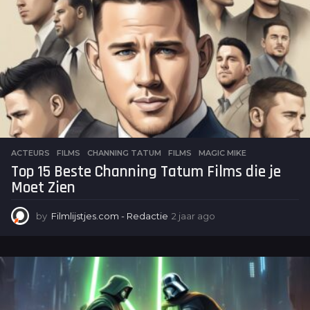
a
g
o
ACTEURS
,
FILMS
CHANNING TATUM
,
FILMS
,
MAGIC MIKE
Top 15 Beste Channing Tatum Films die je
Moet Zien
by
Filmlijstjes.com - Redactie
2 jaar ago
2
j
a
a
r
a
g
o