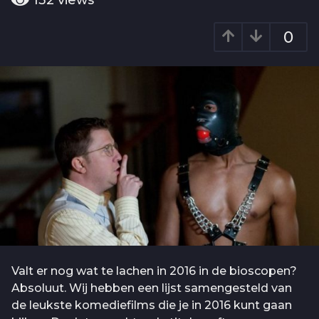
132
views
g
a
o
r
0
6
a
g
j
o
a
a
r
a
g
o
Valt er nog wat te lachen in 2016 in de bioscopen?
Absoluut. Wij hebben een lijst samengesteld van
de leukste komediefilms die je in 2016 kunt gaan