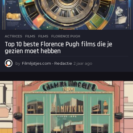
ACTRICES
,
FILMS
FILMS
,
FLORENCE PUGH
Top 10 beste Florence Pugh films die je
gezien moet hebben
by
Filmlijstjes.com - Redactie
2 jaar ago
2
j
a
a
r
a
g
o