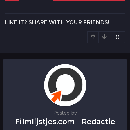
s
t
P
LIKE IT? SHARE WITH YOUR FRIENDS!
a
g
0
i
n
a
t
i
o
n
Posted by
Filmlijstjes.com - Redactie