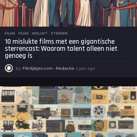
FILMS
FILMS
,
MISLUKT
,
STERREN
10 mislukte films met een gigantische
sterrencast: Waarom talent alleen niet
genoeg is
by
Filmlijstjes.com - Redactie
2 jaar ago
2
j
a
a
r
a
g
o