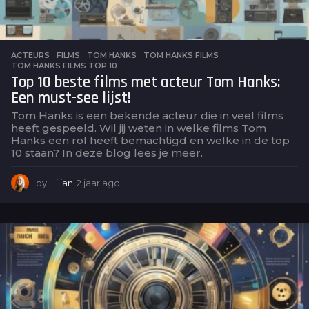
ACTEURS
,
FILMS
TOM HANKS
,
TOM HANKS FILMS
,
TOM HANKS FILMS TOP 10
Top 10 beste films met acteur Tom Hanks:
Een must-see lijst!
Tom Hanks is een bekende acteur die in veel films
heeft gespeeld. Wil jij weten in welke films Tom
Hanks een rol heeft bemachtigd en welke in de top
10 staan? In deze blog lees je meer.
by
Lilian
2 jaar ago
2
j
a
a
r
a
g
o