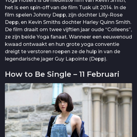
Yoga Hosers is de nieuwste film van Kevin Smith,
het is een spin-off van de film Tusk uit 2014. In de
film spelen Johnny Depp, zijn dochter Lilly-Rose
Depp, en Kevin Smiths dochter Harley Quinn Smith.
De film draait om twee vijftien jaar oude “Colleens”,
ze zijn beide Yoga fanaat. Wanneer een eeuwenoud
kwaad ontwaakt en hun grote yoga conventie
dreigt te verstoren roepen ze de hulp in van de
legendarische jager Guy Lapointe (Depp).
How to Be Single – 11 Februari