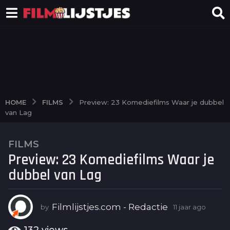
FILMS
HOME
Preview: 23 Komediefilms Waar je dubbel
van Lag
FILMS
1
Preview: 23 Komediefilms Waar je
1
j
dubbel van Lag
a
a
r
Filmlijstjes.com - Redactie
by
11 jaar ago
6
j
a
a