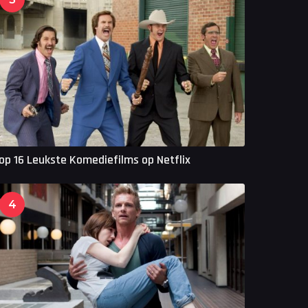
op 16 Leukste Komediefilms op Netflix
4