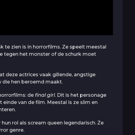
k te zien is in horrorfilms. Ze speelt meestal
 die tegen het monster of de schurk moet
dat deze actrices vaak gillende, angstige
w die hen beroemd maakt.
horrorfilms: de
final girl
. Dit is het personage
 einde van de film. Meestal is ze slim en
nteren.
r hun rol als scream queen legendarisch. Ze
ror genre.