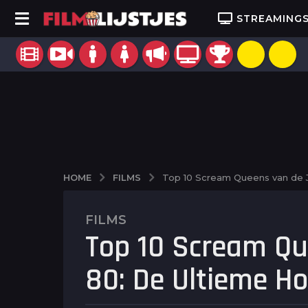
STREAMING
FILMS
HOME
Top 10 Scream Queens van de Ja
FILMS
2
Top 10 Scream Qu
j
a
80: De Ultieme Hor
a
r
a