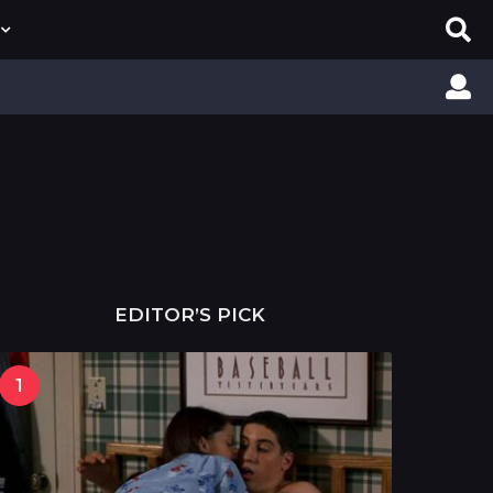
EDITOR’S PICK
1