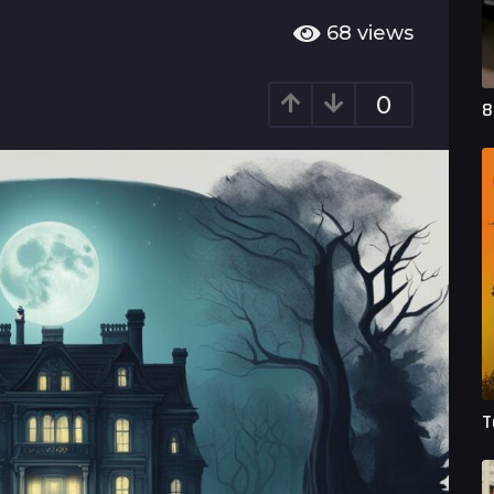
68
views
0
8
T