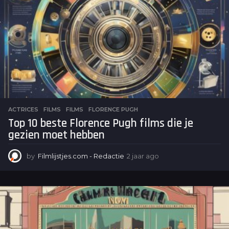
a
g
o
ACTRICES
,
FILMS
FILMS
,
FLORENCE PUGH
Top 10 beste Florence Pugh films die je
gezien moet hebben
by
Filmlijstjes.com - Redactie
2 jaar ago
2
j
a
a
r
a
g
o