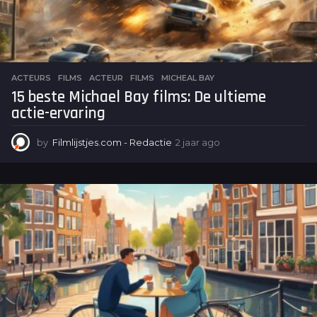
ACTEURS
,
FILMS
ACTEUR
,
FILMS
,
MICHEAL BAY
15 beste Michael Bay films: De ultieme
actie-ervaring
by
Filmlijstjes.com - Redactie
2 jaar ago
2
j
a
a
r
a
g
o