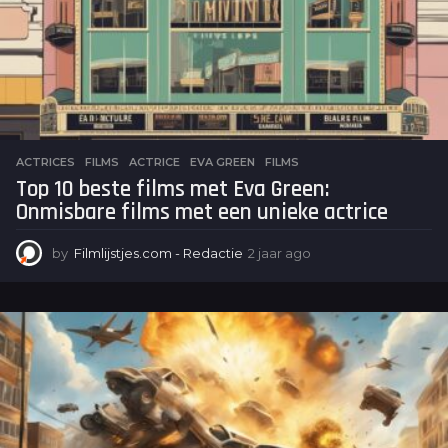
ACTRICES
,
FILMS
ACTRICE
,
EVA GREEN
,
FILMS
Top 10 beste films met Eva Green:
Onmisbare films met een unieke actrice
by
Filmlijstjes.com - Redactie
2 jaar ago
2
j
a
a
r
a
g
o