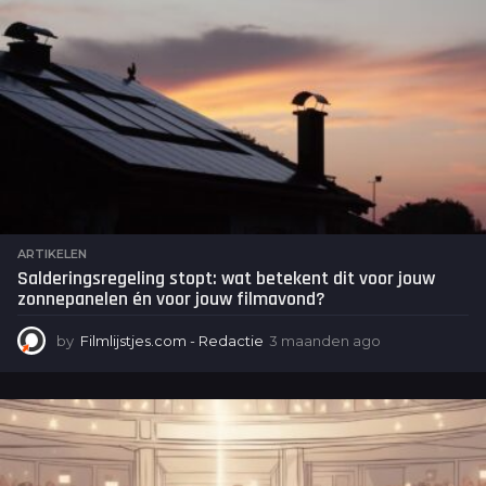
o
ARTIKELEN
Salderingsregeling stopt: wat betekent dit voor jouw
zonnepanelen én voor jouw filmavond?
by
Filmlijstjes.com - Redactie
3 maanden ago
3
m
a
a
n
d
e
n