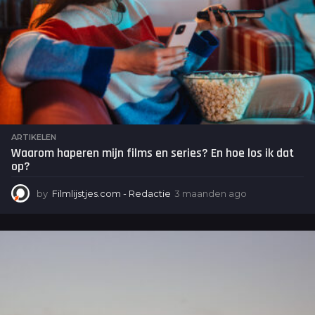
ARTIKELEN
Waarom haperen mijn films en series? En hoe los ik dat
op?
by
Filmlijstjes.com - Redactie
3 maanden ago
3
m
a
a
n
d
e
n
a
g