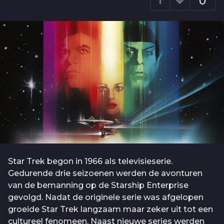
0
o
g
6
o
j
a
a
r
a
g
o
Star Trek begon in 1966 als televisieserie.
Gedurende drie seizoenen werden de avonturen
van de bemanning op de Starship Enterprise
gevolgd. Nadat de originele serie was afgelopen
groeide Star Trek langzaam maar zeker uit tot een
cultureel fenomeen. Naast nieuwe series werden