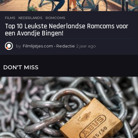
FILMS
NEDERLANDS
,
ROMCOMS
Top 10 Leukste Nederlandse Romcoms voor
een Avondje Bingen!
by
Filmlijstjes.com - Redactie
2 jaar ago
2
j
a
a
DON'T MISS
r
a
g
o