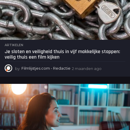
ARTIKELEN
Je sloten en veiligheid thuis in vijf makkelijke stappen:
veilig thuis een film kijken
by
Filmlijstjes.com - Redactie
2 maanden ago
2
m
a
a
n
d
e
n
a
g
o