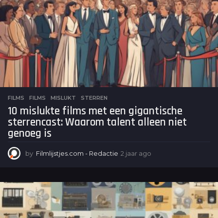
FILMS
FILMS
,
MISLUKT
,
STERREN
10 mislukte films met een gigantische
sterrencast: Waarom talent alleen niet
genoeg is
by
Filmlijstjes.com - Redactie
2 jaar ago
2
j
a
a
r
a
g