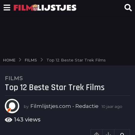
FILMS
HOME
Top 12 Beste Star Trek Films
FILMS
1
Top 12 Beste Star Trek Films
0
j
a
Filmlijstjes.com - Redactie
by
10 jaar ago
6
a
j
r
a
143
views
a
a
g
r
a