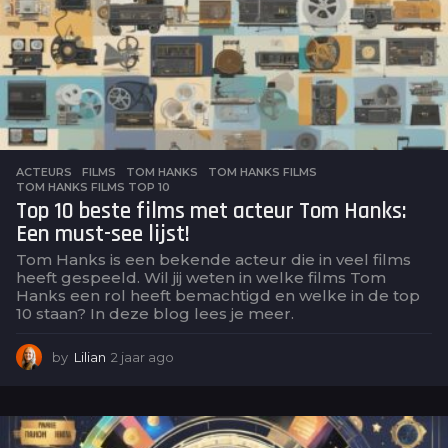
o
ACTEURS
,
FILMS
TOM HANKS
,
TOM HANKS FILMS
,
TOM HANKS FILMS TOP 10
Top 10 beste films met acteur Tom Hanks:
Een must-see lijst!
Tom Hanks is een bekende acteur die in veel films
heeft gespeeld. Wil jij weten in welke films Tom
Hanks een rol heeft bemachtigd en welke in de top
10 staan? In deze blog lees je meer.
by
Lilian
2 jaar ago
2
j
a
a
r