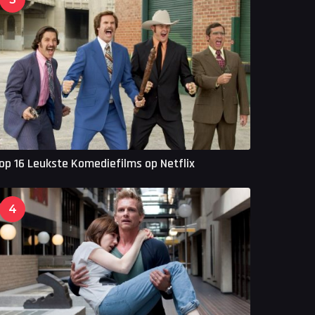
op 16 Leukste Komediefilms op Netflix
4