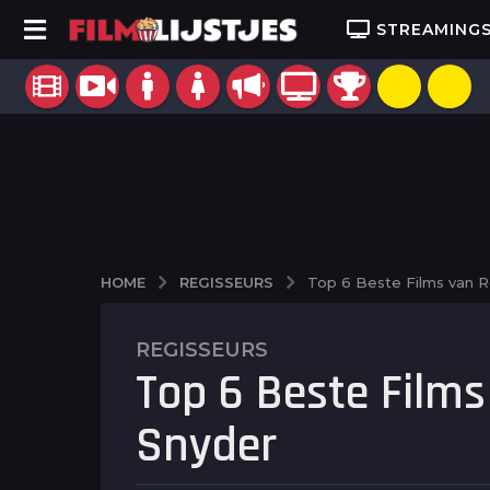
STREAMING
REGISSEURS
HOME
Top 6 Beste Films van R
REGISSEURS
1
Top 6 Beste Films
0
j
Snyder
a
a
r