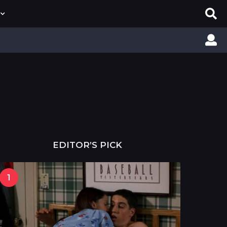
EDITOR’S PICK
1