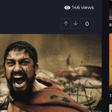
146
views
0
8
T