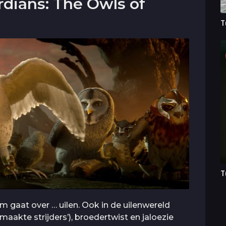
rdians: The Owls of
T
T
 gaat over … uilen. Ook in de uilenwereld
maakte strijders’), broedertwist en jaloezie