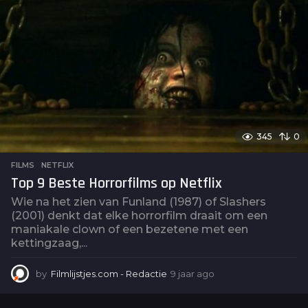
a
g
o
345
0
FILMS
,
NETFLIX
Top 9 Beste Horrorfilms op Netflix
Wie na het zien van Funland (1987) of Slashers
(2001) denkt dat elke horrorfilm draait om een
maniakale clown of een bezetene met een
kettingzaag,...
by
Filmlijstjes.com - Redactie
9 jaar ago
4
j
a