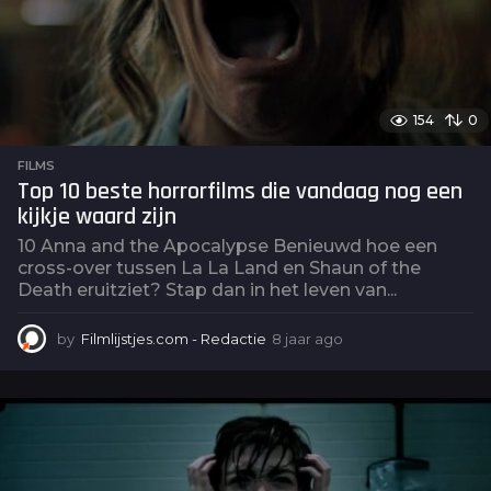
154
0
FILMS
Top 10 beste horrorfilms die vandaag nog een
kijkje waard zijn
10 Anna and the Apocalypse Benieuwd hoe een
cross-over tussen La La Land en Shaun of the
Death eruitziet? Stap dan in het leven van...
by
Filmlijstjes.com - Redactie
8 jaar ago
6
j
a
a
r
a
g
o