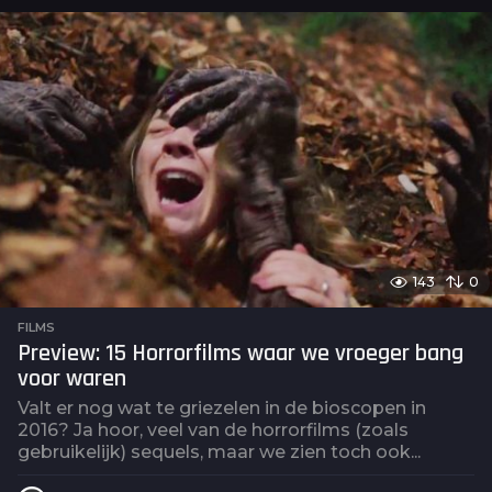
a
r
a
g
o
143
0
FILMS
Preview: 15 Horrorfilms waar we vroeger bang
voor waren
Valt er nog wat te griezelen in de bioscopen in
2016? Ja hoor, veel van de horrorfilms (zoals
gebruikelijk) sequels, maar we zien toch ook...