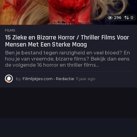
296
0
FILMS
15 Zieke en Bizarre Horror / Thriller Films Voor
Mensen Met Een Sterke Maag
Ben je bestand tegen ranzigheid en veel bloed? En
hou je van vreemde, bizarre films? Bekijk dan eens
de volgende 16 horror en thriller films...
by
Filmlijstjes.com - Redactie
11 jaar ago
6
j
a
a
r
a
g
o