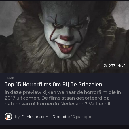
a
r
a
g
o
233
1
FILMS
Top 15 Horrorfilms Om Bij Te Griezelen
In deze preview kijken we naar de horrorfilm die in
2017 uitkomen. De films staan gesorteerd op
datum van uitkomen in Nederland? Valt er dit...
by
Filmlijstjes.com - Redactie
10 jaar ago
6
j
a