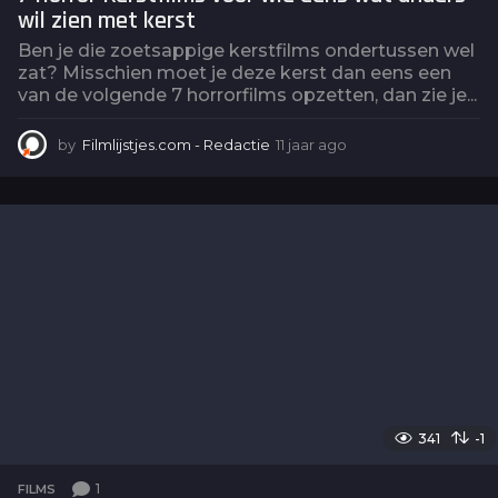
wil zien met kerst
Ben je die zoetsappige kerstfilms ondertussen wel
zat? Misschien moet je deze kerst dan eens een
van de volgende 7 horrorfilms opzetten, dan zie je...
by
Filmlijstjes.com - Redactie
11 jaar ago
6
j
a
a
r
a
g
o
341
-1
1
FILMS