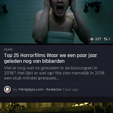
227
1
FILMS
Top 25 Horrorfilms Waar we een paar jaar
geleden nog van bibberden
Viel er nog wat te griezelen in de bioscopen in
2018? Het lijkt er wel op! We zien namelijk in 2018
een stuk minder prequels,...
by
Filmlijstjes.com - Redactie
9 jaar ago
6
j
a
a
r