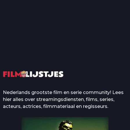
T
Top 50 Beroemde Film
Quotes Die Iedereen Uit...
De grootste en mooiste
casino’s in films
Nederlands grootste film en serie community! Lees
hier alles over streamingsdiensten, films, series,
acteurs, actrices, filmmateriaal en regisseurs.