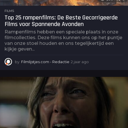
FILMS
Top 25 rampenfilms: De Beste Gecorrigeerde
Films voor Spannende Avonden
Rampenfilms hebben een speciale plaats in onze
filmcollecties. Deze films kunnen ons op het puntje
van onze stoel houden en ons tegelijkertijd een
kijkje geven...
by
Filmlijstjes.com - Redactie
2 jaar ago
2
j
a
a
r
a
g
o