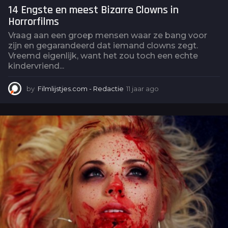
14 Engste en meest Bizarre Clowns in
Horrorfilms
Vraag aan een groep mensen waar ze bang voor
zijn en gegarandeerd dat iemand clowns zegt.
Vreemd eigenlijk, want het zou toch een echte
kindervriend...
by
Filmlijstjes.com - Redactie
11 jaar ago
6
j
a
a
r
a
g
o