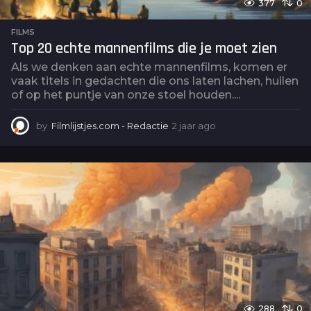
377
0
FILMS
Top 20 echte mannenfilms die je moet zien
Als we denken aan echte mannenfilms, komen er
vaak titels in gedachten die ons laten lachen, huilen
of op het puntje van onze stoel houden....
by
Filmlijstjes.com - Redactie
2 jaar ago
2
j
a
a
r
a
g
o
288
0