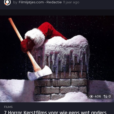
by
Filmlijstjes.com - Redactie
11 jaar ago
6
j
a
a
r
a
g
o
406
0
FILMS
7 Horror Kerstfilms voor wie eens wat anders