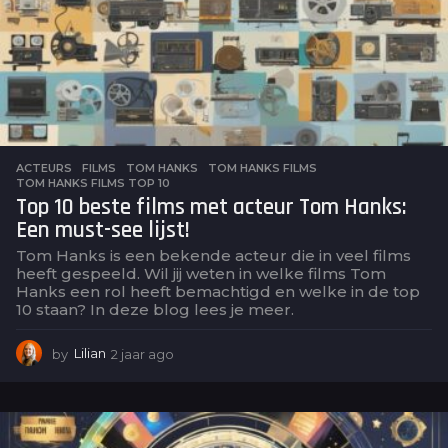
ACTEURS
,
FILMS
TOM HANKS
,
TOM HANKS FILMS
,
TOM HANKS FILMS TOP 10
Top 10 beste films met acteur Tom Hanks:
Een must-see lijst!
Tom Hanks is een bekende acteur die in veel films
heeft gespeeld. Wil jij weten in welke films Tom
Hanks een rol heeft bemachtigd en welke in de top
10 staan? In deze blog lees je meer.
by
Lilian
2 jaar ago
2
j
a
a
r