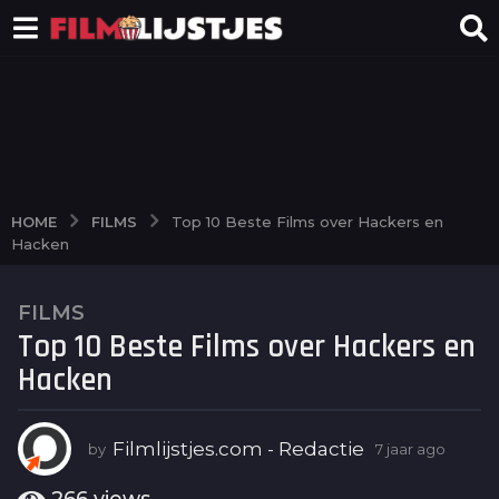
FILMS
HOME
Top 10 Beste Films over Hackers en
Hacken
FILMS
7
Top 10 Beste Films over Hackers en
j
a
Hacken
a
r
a
Filmlijstjes.com - Redactie
by
7 jaar ago
6
j
g
a