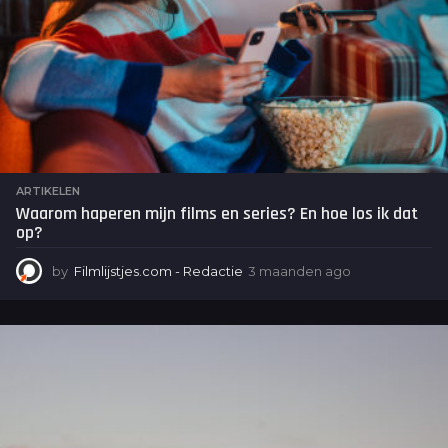
ARTIKELEN
Waarom haperen mijn films en series? En hoe los ik dat
op?
by
Filmlijstjes.com - Redactie
3 maanden ago
3
m
a
a
n
d
e
n
a
g