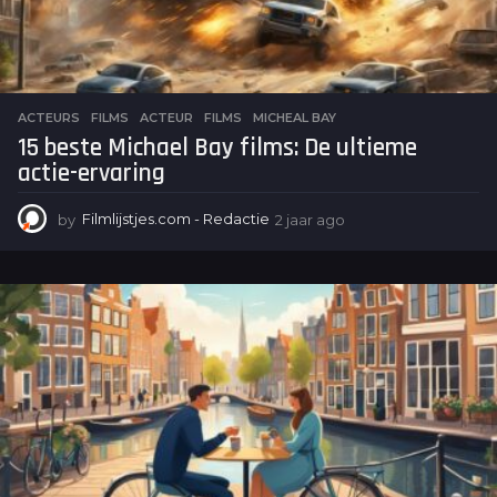
ACTEURS
,
FILMS
ACTEUR
,
FILMS
,
MICHEAL BAY
15 beste Michael Bay films: De ultieme
actie-ervaring
by
Filmlijstjes.com - Redactie
2 jaar ago
2
j
a
a
r
a
g
o