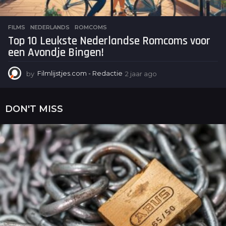
FILMS
NEDERLANDS
,
ROMCOMS
Top 10 Leukste Nederlandse Romcoms voor
een Avondje Bingen!
by
Filmlijstjes.com - Redactie
2 jaar ago
2
j
a
a
DON'T MISS
r
a
g
o