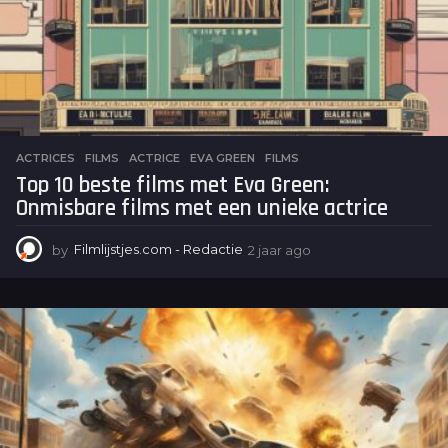
ACTRICES
,
FILMS
ACTRICE
,
EVA GREEN
,
FILMS
Top 10 beste films met Eva Green:
Onmisbare films met een unieke actrice
by
Filmlijstjes.com - Redactie
2 jaar ago
2
j
a
a
r
a
g
o