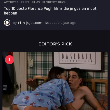
ACTRICES
,
FILMS
FILMS
,
FLORENCE PUGH
Top 10 beste Florence Pugh films die je gezien moet
hebben
by
Filmlijstjes.com - Redactie
2 jaar ago
2
j
a
a
r
EDITOR’S PICK
a
g
o
1