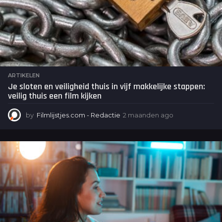
ARTIKELEN
Je sloten en veiligheid thuis in vijf makkelijke stappen:
veilig thuis een film kijken
by
Filmlijstjes.com - Redactie
2 maanden ago
2
m
a
a
n
d
e
n
a
g
o