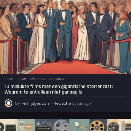
a
g
o
FILMS
FILMS
,
MISLUKT
,
STERREN
10 mislukte films met een gigantische sterrencast:
Waarom talent alleen niet genoeg is
by
Filmlijstjes.com - Redactie
2 jaar ago
2
j
a
a
r