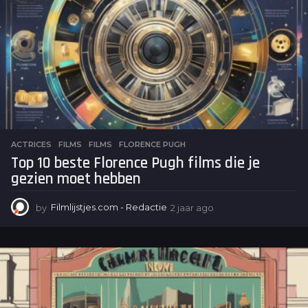
a
g
o
ACTRICES
,
FILMS
FILMS
,
FLORENCE PUGH
Top 10 beste Florence Pugh films die je
gezien moet hebben
by
Filmlijstjes.com - Redactie
2 jaar ago
2
j
a
a
r
a
g
o