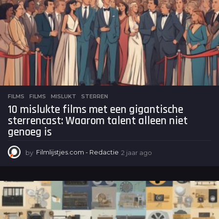
FILMS
FILMS
,
MISLUKT
,
STERREN
10 mislukte films met een gigantische
sterrencast: Waarom talent alleen niet
genoeg is
by
Filmlijstjes.com - Redactie
2 jaar ago
2
j
a
a
r
a
g
o