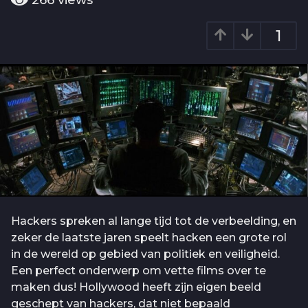
266
views
o
a
6
r
1
j
a
g
a
o
a
r
a
g
o
Hackers spreken al lange tijd tot de verbeelding, en
zeker de laatste jaren speelt hacken een grote rol
in de wereld op gebied van politiek en veiligheid.
Een perfect onderwerp om vette films over te
maken dus! Hollywood heeft zijn eigen beeld
geschept van hackers, dat niet bepaald