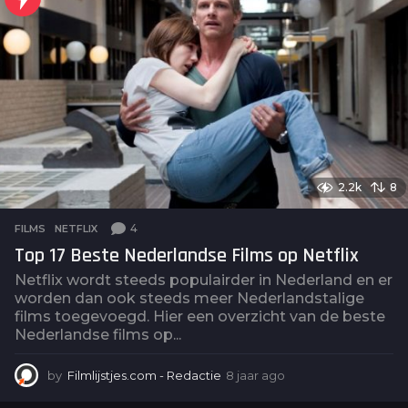
a
g
o
2.2k
8
4
FILMS
,
NETFLIX
Top 17 Beste Nederlandse Films op Netflix
Netflix wordt steeds populairder in Nederland en er
worden dan ook steeds meer Nederlandstalige
films toegevoegd. Hier een overzicht van de beste
Nederlandse films op...
by
Filmlijstjes.com - Redactie
8 jaar ago
4
j