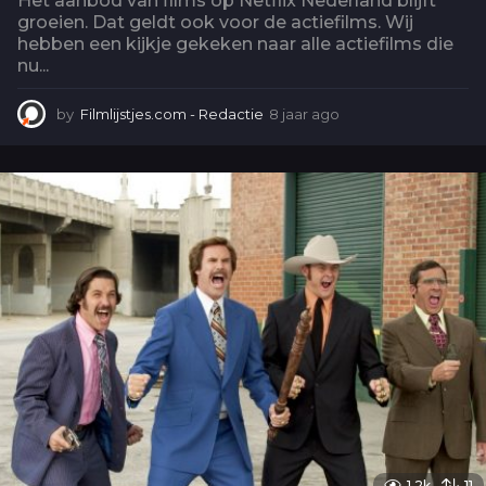
Het aanbod van films op Netflix Nederland blijft
groeien. Dat geldt ook voor de actiefilms. Wij
hebben een kijkje gekeken naar alle actiefilms die
nu...
by
Filmlijstjes.com - Redactie
8 jaar ago
4
j
a
a
r
a
g
o
1.2k
11