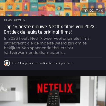
102
0
FILMS
,
NETFLIX
Top 15 beste nieuwe Netflix films van 2023:
Ontdek de leukste original films!
In 2023 heeft Netflix weer veel originele films
uitgebracht die de moeite waard zijn om te
bekijken. Van spannende thrillers tot
hartverwarmende dramas, er is...
by
Filmlijstjes.com - Redactie
2 jaar ago
2
j
a
a
r
a
g
o