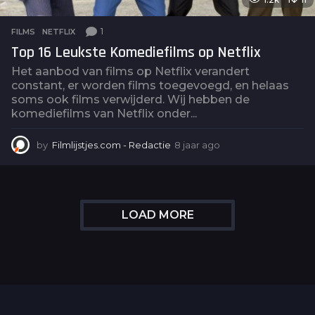
1
FILMS
,
NETFLIX
Top 16 Leukste Komediefilms op Netflix
Het aanbod van films op Netflix verandert
constant, er worden films toegevoegd, en helaas
soms ook films verwijderd. Wij hebben de
komediefilms van Netflix onder...
by
Filmlijstjes.com - Redactie
8 jaar ago
4
j
a
a
r
a
LOAD MORE
g
o