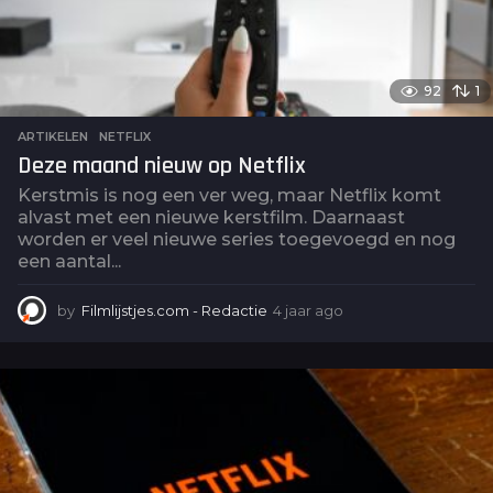
92
1
ARTIKELEN
,
NETFLIX
Deze maand nieuw op Netflix
Kerstmis is nog een ver weg, maar Netflix komt
alvast met een nieuwe kerstfilm. Daarnaast
worden er veel nieuwe series toegevoegd en nog
een aantal...
by
Filmlijstjes.com - Redactie
4 jaar ago
4
j
a
a
r
a
g
o