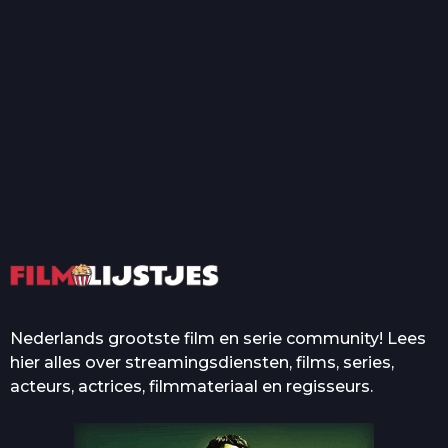
T
Top 50 Beroemde Film
Quotes Die Iedereen Uit...
De grootste en mooiste
casino’s in films
Nederlands grootste film en serie community! Lees
hier alles over streamingsdiensten, films, series,
acteurs, actrices, filmmateriaal en regisseurs.