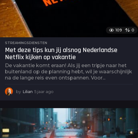
109
0
STREAMINGSDIENSTEN
Met deze tips kun jij alsnog Nederlandse
Netflix kijken op vakantie
De vakantie komt eraan! Als jij een tripje naar het
buitenland op de planning hebt, wil je waarschijnlijk
na de lange reis even ontspannen. Voor...
by
Lilian
5 jaar ago
5
j
a
a
r
a
g
o