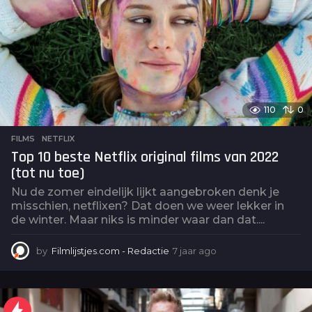
110
0
FILMS
,
NETFLIX
Top 10 beste Netflix original films van 2022
(tot nu toe)
Nu de zomer eindelijk lijkt aangebroken denk je
misschien, netflixen? Dat doen we weer lekker in
de winter. Maar niks is minder waar dan dat....
by
Filmlijstjes.com - Redactie
7 jaar ago
4
j
a
a
r