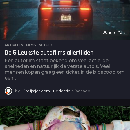
109
0
ARTIKELEN
,
FILMS
,
NETFLIX
De 5 Leukste autofilms allertijden
Een autofilm staat bekend om veel actie, de
snelheden en natuurlijk de vetste auto’s. Veel
mensen kopen graag een ticket in de bioscoop om
een...
by
Filmlijstjes.com - Redactie
5 jaar ago
5
j
a
a
r
a
g
o