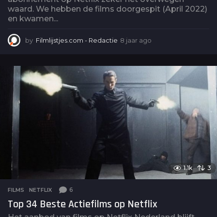
waard. We hebben de films doorgespit (April 2022)
en kwamen...
by
Filmlijstjes.com - Redactie
8 jaar ago
4
j
a
a
r
a
g
o
1.1k
3
6
FILMS
,
NETFLIX
Top 34 Beste Actiefilms op Netflix