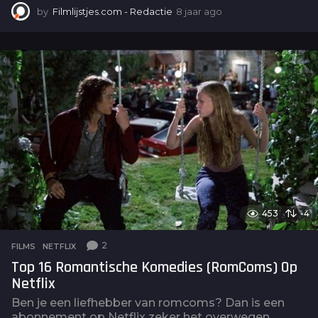
by
Filmlijstjes.com - Redactie
8 jaar ago
4
j
a
a
r
a
g
o
453
-4
2
FILMS
,
NETFLIX
Top 16 Romantische Komedies (RomComs) Op
Netflix
Ben je een liefhebber van romcoms? Dan is een
abonnement op Netflix zeker het overwegen