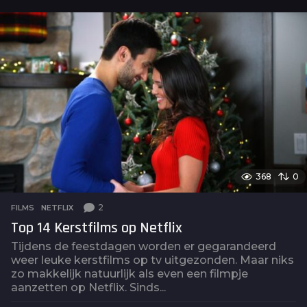
a
a
r
a
g
o
368
0
2
FILMS
,
NETFLIX
Top 14 Kerstfilms op Netflix
Tijdens de feestdagen worden er gegarandeerd
weer leuke kerstfilms op tv uitgezonden. Maar niks
zo makkelijk natuurlijk als even een filmpje
aanzetten op Netflix. Sinds...