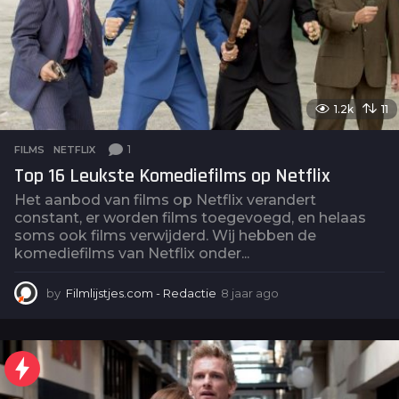
1.2k
11
1
FILMS
,
NETFLIX
Top 16 Leukste Komediefilms op Netflix
Het aanbod van films op Netflix verandert
constant, er worden films toegevoegd, en helaas
soms ook films verwijderd. Wij hebben de
komediefilms van Netflix onder...
by
Filmlijstjes.com - Redactie
8 jaar ago
4
j
a
a
r
a
g