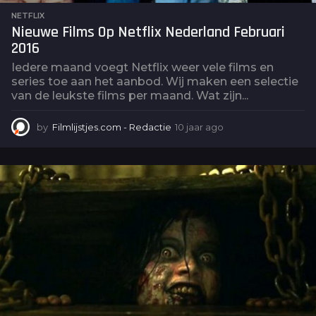
NETFLIX
Nieuwe Films Op Netflix Nederland Februari
2016
Iedere maand voegt Netflix weer vele films en
series toe aan het aanbod. Wij maken een selectie
van de leukste films per maand. Wat zijn...
by
Filmlijstjes.com - Redactie
10 jaar ago
9
j
a
a
r
a
g
o