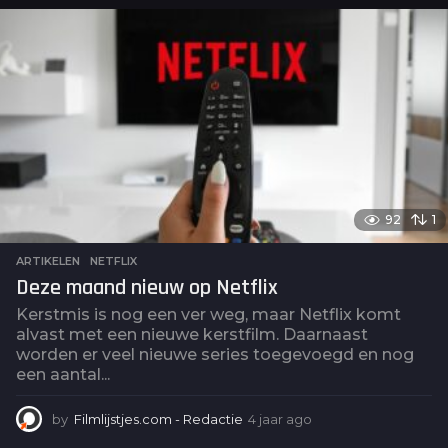
a
r
a
g
o
92
1
ARTIKELEN
,
NETFLIX
Deze maand nieuw op Netflix
Kerstmis is nog een ver weg, maar Netflix komt
alvast met een nieuwe kerstfilm. Daarnaast
worden er veel nieuwe series toegevoegd en nog
een aantal...
by
Filmlijstjes.com - Redactie
4 jaar ago
4
j