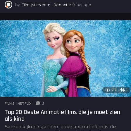
by
Filmlijstjes.com - Redactie
9 jaar ago
4
j
a
a
r
a
g
o
731
1
3
FILMS
,
NETFLIX
Top 20 Beste Animatiefilms die je moet zien
als kind
Samen kijken naar een leuke animatiefilm is de