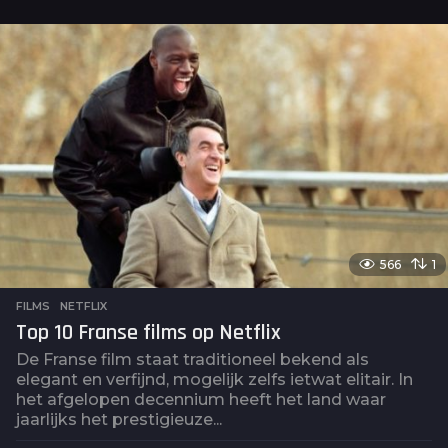
a
a
r
a
g
o
566
1
FILMS
,
NETFLIX
Top 10 Franse films op Netflix
De Franse film staat traditioneel bekend als
elegant en verfijnd, mogelijk zelfs ietwat elitair. In
het afgelopen decennium heeft het land waar
jaarlijks het prestigieuze...