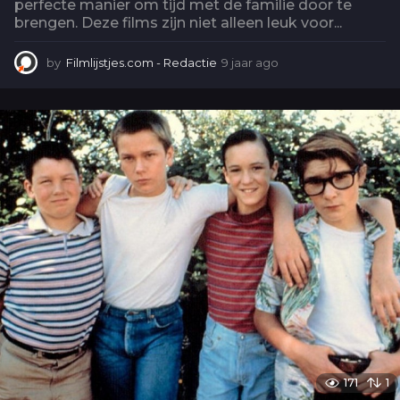
perfecte manier om tijd met de familie door te
brengen. Deze films zijn niet alleen leuk voor...
by
Filmlijstjes.com - Redactie
9 jaar ago
5
j
a
a
r
a
g
o
171
1