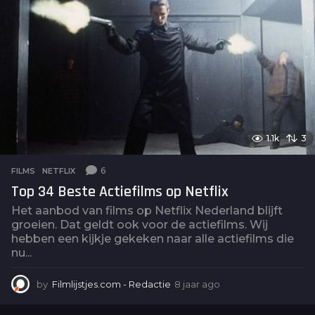
r
a
g
o
1.1k
3
6
FILMS
,
NETFLIX
Top 34 Beste Actiefilms op Netflix
Het aanbod van films op Netflix Nederland blijft
groeien. Dat geldt ook voor de actiefilms. Wij
hebben een kijkje gekeken naar alle actiefilms die
nu...
by
Filmlijstjes.com - Redactie
8 jaar ago
4
j
a