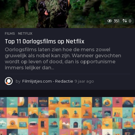
351
0
FILMS
,
NETFLIX
Top 11 Oorlogsfilms op Netflix
Oorlogsfilms laten zien hoe de mens zowel
gruwelijk als nobel kan zijn. Wanneer gevochten
wordt op leven of dood, dan is opportunisme
immers lelijker dan...
by
Filmlijstjes.com - Redactie
9 jaar ago
4
j
a
a
r
a
g
o