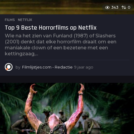
343
0
FILMS
,
NETFLIX
Top 9 Beste Horrorfilms op Netflix
Wie na het zien van Funland (1987) of Slashers
(2001) denkt dat elke horrorfilm draait om een
maniakale clown of een bezetene met een
kettingzaag,...
by
Filmlijstjes.com - Redactie
9 jaar ago
4
j
a
a
r
a
g
o