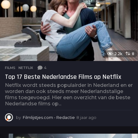
o
2.2k
8
4
FILMS
,
NETFLIX
Top 17 Beste Nederlandse Films op Netflix
Netflix wordt steeds populairder in Nederland en er
worden dan ook steeds meer Nederlandstalige
films toegevoegd. Hier een overzicht van de beste
Nederlandse films op...
by
Filmlijstjes.com - Redactie
8 jaar ago
4
j
a
a