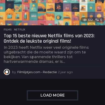
102
0
FILMS
,
NETFLIX
Top 15 beste nieuwe Netflix films van 2023:
Ontdek de leukste original films!
In 2023 heeft Netflix weer veel originele films
uitgebracht die de moeite waard zijn om te
bekijken. Van spannende thrillers tot
hartverwarmende dramas, er is...
by
Filmlijstjes.com - Redactie
2 jaar ago
2
j
a
a
r
a
LOAD MORE
g
o