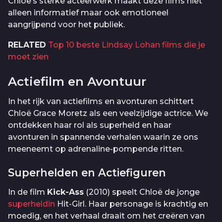
Chloë’s sterke acteerwerk maakt deze films niet
alleen informatief maar ook emotioneel
aangrijpend voor het publiek.
RELATED
Top 10 beste Lindsay Lohan films die je
moet zien
Actiefilm en Avontuur
In het rijk van actiefilms en avonturen schittert
Chloë Grace Moretz als een veelzijdige actrice. We
ontdekken haar rol als superheld en haar
avonturen in spannende verhalen waarin ze ons
meeneemt op adrenaline-pompende ritten.
Superhelden en Actiefiguren
In de film
Kick-Ass
(2010) speelt Chloë de jonge
superheldin
Hit-Girl. Haar personage is krachtig en
moedig, en het verhaal draait om het creëren van