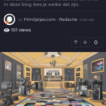
o
In deze blog lees je welke dat zijn.
2
j
a
Filmlijstjes.com - Redactie
by
2 jaar ago
2
a
j
r
a
101
views
a
a
r
g
0
a
o
g
o