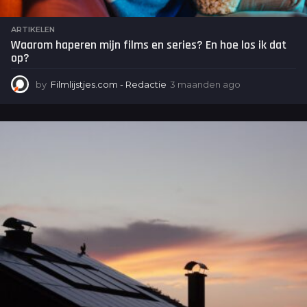
ARTIKELEN
Waarom haperen mijn films en series? En hoe los ik dat
op?
by
Filmlijstjes.com - Redactie
3 maanden ago
3
m
a
a
n
d
e
n
a
g
o