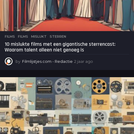
FILMS
FILMS
,
MISLUKT
,
STERREN
10 mislukte films met een gigantische sterrencast:
Waarom talent alleen niet genoeg is
by
Filmlijstjes.com - Redactie
2 jaar ago
2
j
a
a
r
a
g
o