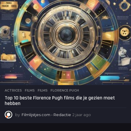
g
o
ACTRICES
,
FILMS
FILMS
,
FLORENCE PUGH
Top 10 beste Florence Pugh films die je gezien moet
hebben
by
Filmlijstjes.com - Redactie
2 jaar ago
2
j
a