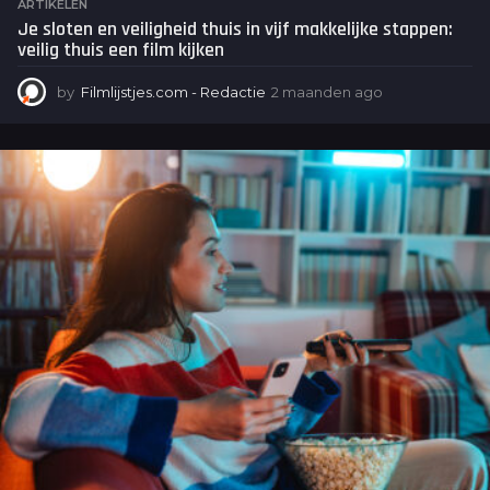
ARTIKELEN
Je sloten en veiligheid thuis in vijf makkelijke stappen:
veilig thuis een film kijken
by
Filmlijstjes.com - Redactie
2 maanden ago
2
m
a
a
n
d
e
n
a
g
o