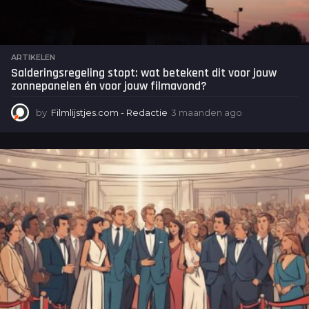
ARTIKELEN
Salderingsregeling stopt: wat betekent dit voor jouw
zonnepanelen én voor jouw filmavond?
by
Filmlijstjes.com - Redactie
3 maanden ago
3
m
a
a
n
d
e
n
a
g
o