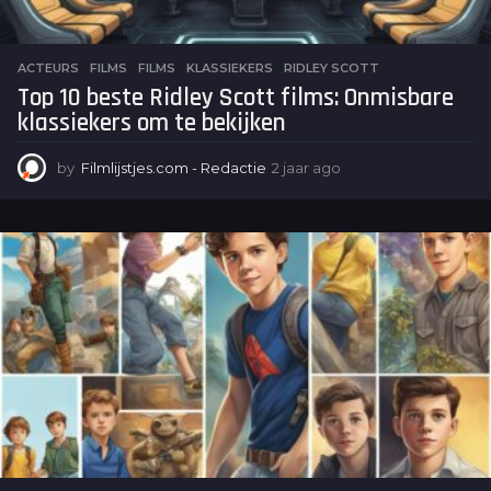
ACTEURS
,
FILMS
FILMS
,
KLASSIEKERS
,
RIDLEY SCOTT
Top 10 beste Ridley Scott films: Onmisbare
klassiekers om te bekijken
by
Filmlijstjes.com - Redactie
2 jaar ago
2
j
a
a
r
a
g
o