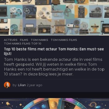
ACTEURS
,
FILMS
TOM HANKS
,
TOM HANKS FILMS
,
TOM HANKS FILMS TOP 10
Top 10 beste films met acteur Tom Hanks: Een must-see
lijst!
Tom Hanks is een bekende acteur die in veel films
heeft gespeeld. Wil jij weten in welke films Tom
Hanks een rol heeft bemachtigd en welke in de top
10 staan? In deze blog lees je meer.
by
Lilian
2 jaar ago
2
j
a
a
r
a