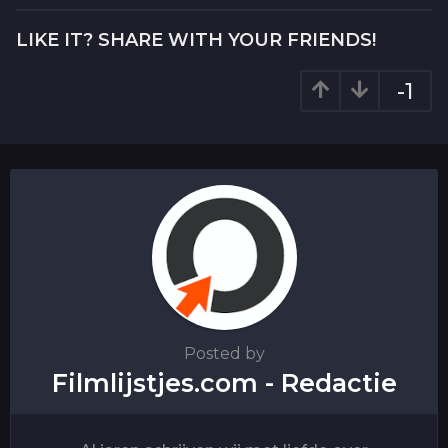
t
P
LIKE IT? SHARE WITH YOUR FRIENDS!
a
g
-1
i
n
a
t
i
o
n
Posted by
Filmlijstjes.com - Redactie