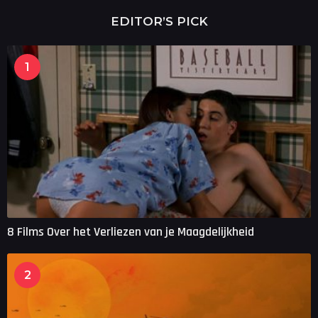
a
r
EDITOR’S PICK
a
g
o
1
8 Films Over het Verliezen van je Maagdelijkheid
2