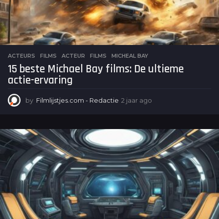
ACTEURS
,
FILMS
ACTEUR
,
FILMS
,
MICHEAL BAY
15 beste Michael Bay films: De ultieme
actie-ervaring
by
Filmlijstjes.com - Redactie
2 jaar ago
2
j
a
a
r
a
g
o