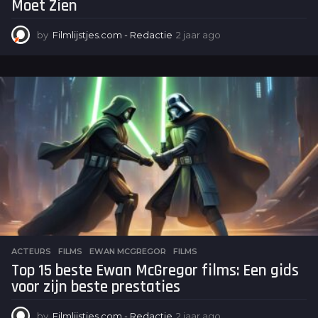
Moet Zien
by
Filmlijstjes.com - Redactie
2 jaar ago
2
j
a
a
r
a
g
o
ACTEURS
,
FILMS
EWAN MCGREGOR
,
FILMS
Top 15 beste Ewan McGregor films: Een gids
voor zijn beste prestaties
by
Filmlijstjes.com - Redactie
2 jaar ago
2