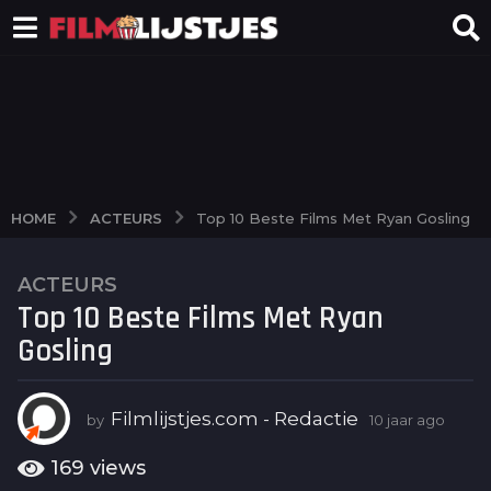
ACTEURS
HOME
Top 10 Beste Films Met Ryan Gosling
ACTEURS
1
Top 10 Beste Films Met Ryan
0
j
Gosling
a
a
r
Filmlijstjes.com - Redactie
by
10 jaar ago
1
0
a
j
169
views
g
a