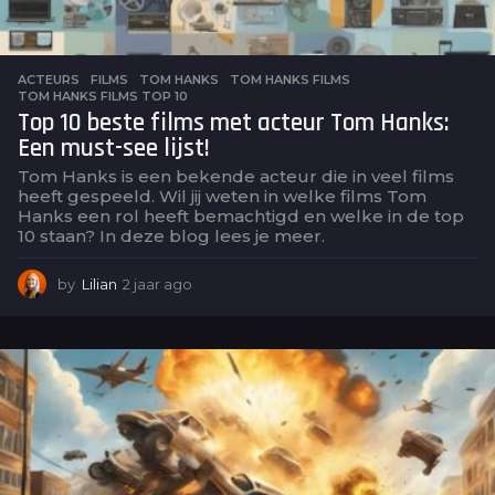
ACTEURS
,
FILMS
TOM HANKS
,
TOM HANKS FILMS
,
TOM HANKS FILMS TOP 10
Top 10 beste films met acteur Tom Hanks:
Een must-see lijst!
Tom Hanks is een bekende acteur die in veel films
heeft gespeeld. Wil jij weten in welke films Tom
Hanks een rol heeft bemachtigd en welke in de top
10 staan? In deze blog lees je meer.
by
Lilian
2 jaar ago
2
j
a
a
r
a
g
o