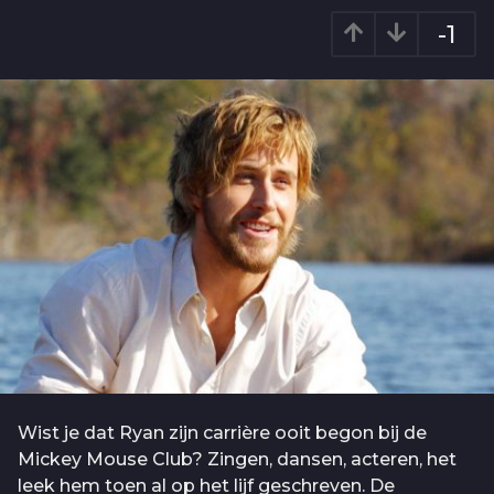
o
a
-1
1
r
a
0
g
j
o
a
a
r
a
g
o
Wist je dat Ryan zijn carrière ooit begon bij de
Mickey Mouse Club? Zingen, dansen, acteren, het
leek hem toen al op het lijf geschreven. De