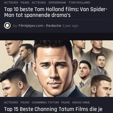
ACTEURS
,
FILMS
ACTEURS
,
SPIDERMAN
,
TOM HOLLAND
Top 10 beste Tom Holland films: Van Spider-
Man tot spannende drama’s
by
Filmlijstjes.com - Redactie
2 jaar ago
2
j
a
a
r
a
g
o
ACTEURS
,
FILMS
CHANNING TATUM
,
FILMS
,
MAGIC MIKE
Top 15 Beste Channing Tatum Films die je