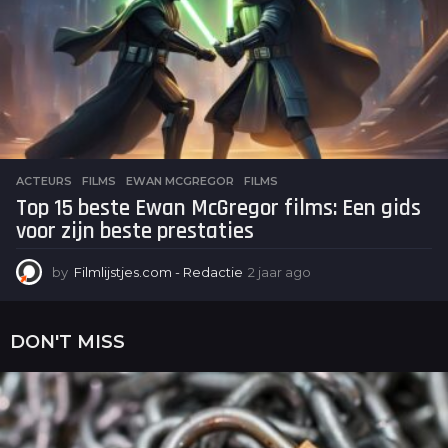
o
ACTEURS
,
FILMS
EWAN MCGREGOR
,
FILMS
Top 15 beste Ewan McGregor films: Een gids
voor zijn beste prestaties
by
Filmlijstjes.com - Redactie
2 jaar ago
2
j
a
a
DON'T MISS
r
a
g
o