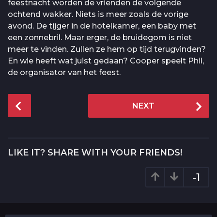
feestnacht worden de vrienden de volgende
ochtend wakker. Niets is meer zoals de vorige
avond. De tijger in de hotelkamer, een baby met
een zonnebril. Maar erger, de bruidegom is niet
meer te vinden. Zullen ze hem op tijd terugvinden?
En wie heeft wat juist gedaan? Cooper speelt Phil,
de organisator van het feest.
P
NEXT
o
s
t
P
LIKE IT? SHARE WITH YOUR FRIENDS!
a
g
-1
i
n
a