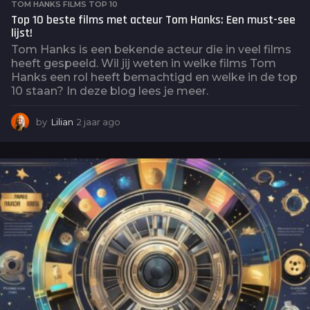
TOM HANKS FILMS TOP 10
Top 10 beste films met acteur Tom Hanks: Een must-see
lijst!
Tom Hanks is een bekende acteur die in veel films
heeft gespeeld. Wil jij weten in welke films Tom
Hanks een rol heeft bemachtigd en welke in de top
10 staan? In deze blog lees je meer.
by
Lilian
2 jaar ago
2
j
a
a
r
a
g
o