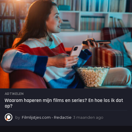
d
e
n
a
g
o
ARTIKELEN
Waarom haperen mijn films en series? En hoe los ik dat
op?
by
Filmlijstjes.com - Redactie
3 maanden ago
3
m
a