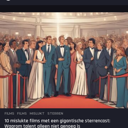
m
a
a
n
d
e
n
a
g
o
FILMS
FILMS
,
MISLUKT
,
STERREN
10 mislukte films met een gigantische sterrencast:
Waarom talent alleen niet genoeg is