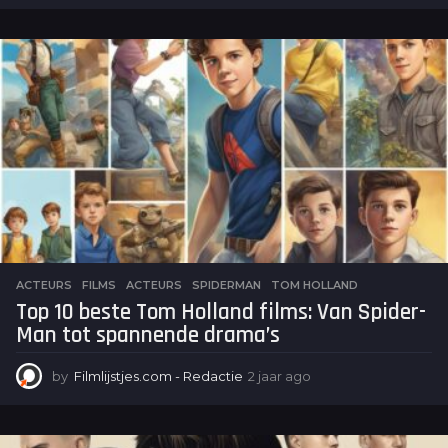
a
a
r
a
g
o
ACTEURS
,
FILMS
ACTEURS
,
SPIDERMAN
,
TOM HOLLAND
Top 10 beste Tom Holland films: Van Spider-
Man tot spannende drama’s
by
Filmlijstjes.com - Redactie
2 jaar ago
2
j
a
a