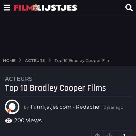
ACTEURS
HOME
Top 10 Bradley Cooper Films
ACTEURS
1
Top 10 Bradley Cooper Films
0
j
a
Filmlijstjes.com - Redactie
by
10 jaar ago
9
a
j
r
a
200
views
a
a
g
r
a