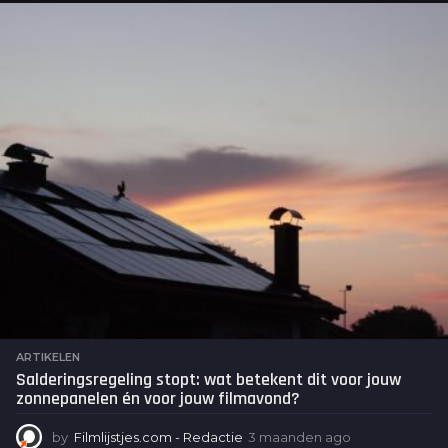
a
n
d
e
n
a
g
o
ARTIKELEN
Salderingsregeling stopt: wat betekent dit voor jouw
zonnepanelen én voor jouw filmavond?
by
Filmlijstjes.com - Redactie
3 maanden ago
3