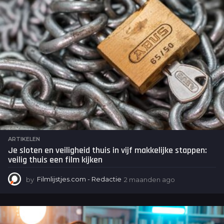
ARTIKELEN
Je sloten en veiligheid thuis in vijf makkelijke stappen:
veilig thuis een film kijken
by
Filmlijstjes.com - Redactie
2 maanden ago
2
m
a
a
n