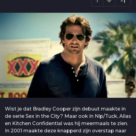
-1
o
g
9
o
j
a
a
r
a
g
o
Wist je dat Bradley Cooper zijn debuut maakte in
de serie Sex in the City? Maar ook in Nip/Tuck, Alias
en Kitchen Confidential was hij meermaals te zien.
In 2001 maakte deze knapperd zijn overstap naar