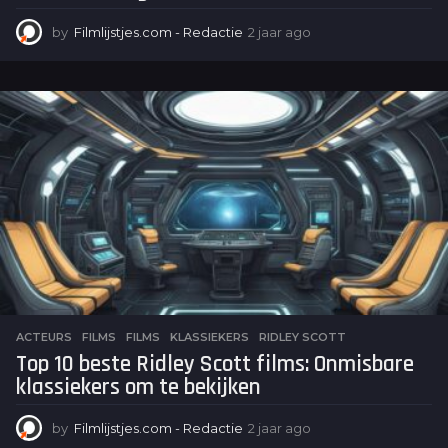
by
Filmlijstjes.com - Redactie
2 jaar ago
2
j
a
a
r
a
g
o
ACTEURS
,
FILMS
FILMS
,
KLASSIEKERS
,
RIDLEY SCOTT
Top 10 beste Ridley Scott films: Onmisbare
klassiekers om te bekijken
by
Filmlijstjes.com - Redactie
2 jaar ago
2
j