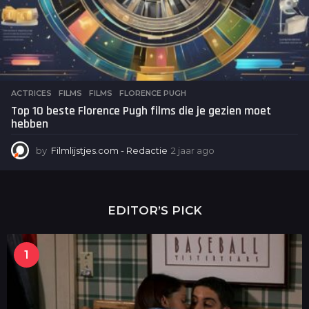
ACTRICES
,
FILMS
FILMS
,
FLORENCE PUGH
Top 10 beste Florence Pugh films die je gezien moet
hebben
by
Filmlijstjes.com - Redactie
2 jaar ago
2
j
a
a
r
EDITOR’S PICK
a
g
o
1