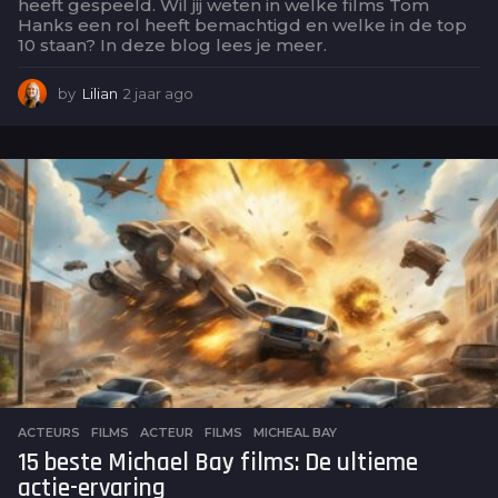
heeft gespeeld. Wil jij weten in welke films Tom
Hanks een rol heeft bemachtigd en welke in de top
10 staan? In deze blog lees je meer.
by
Lilian
2 jaar ago
2
j
a
a
r
a
g
o
ACTEURS
,
FILMS
ACTEUR
,
FILMS
,
MICHEAL BAY
15 beste Michael Bay films: De ultieme
actie-ervaring