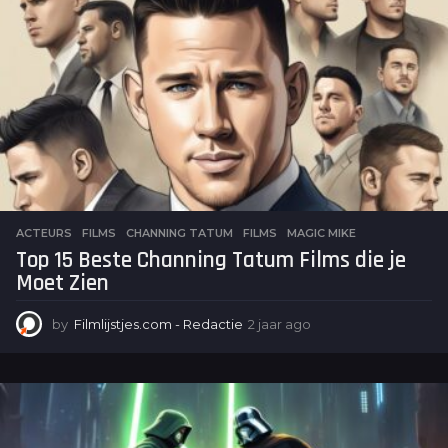
r
a
g
o
ACTEURS
,
FILMS
CHANNING TATUM
,
FILMS
,
MAGIC MIKE
Top 15 Beste Channing Tatum Films die je
Moet Zien
by
Filmlijstjes.com - Redactie
2 jaar ago
2
j
a
a
r
a
g