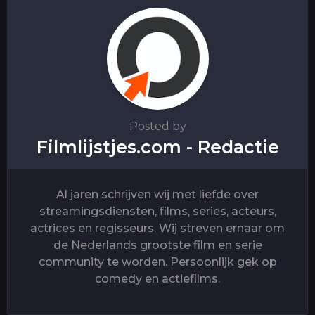
t
i
o
n
Posted by
Filmlijstjes.com - Redactie
Al jaren schrijven wij met liefde over
streamingsdiensten, films, series, acteurs,
actrices en regisseurs. Wij streven ernaar om
de Nederlands grootste film en serie
community te worden. Persoonlijk gek op
comedy en actiefilms.