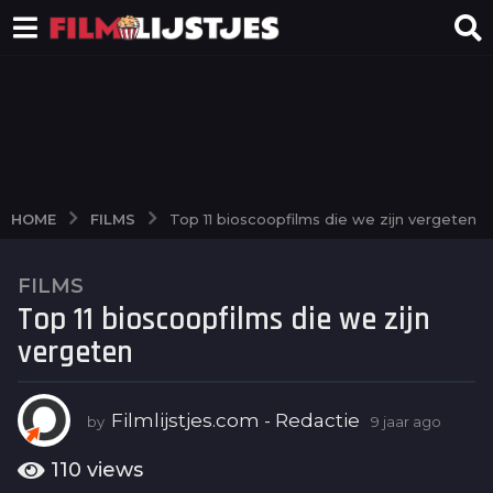
FILMS
HOME
Top 11 bioscoopfilms die we zijn vergeten
FILMS
9
Top 11 bioscoopfilms die we zijn
j
a
vergeten
a
r
a
Filmlijstjes.com - Redactie
by
9 jaar ago
6
j
g
a
110
views
o
a