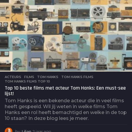
ACTEURS
,
FILMS
TOM HANKS
,
TOM HANKS FILMS
,
TOM HANKS FILMS TOP 10
Top 10 beste films met acteur Tom Hanks: Een must-see
lijst!
Tom Hanks is een bekende acteur die in veel films
heeft gespeeld. Wil jij weten in welke films Tom
Hanks een rol heeft bemachtigd en welke in de top
10 staan? In deze blog lees je meer.
by
Lilian
2 jaar ago
2