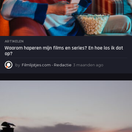
ARTIKELEN
Waarom haperen mijn films en series? En hoe los ik dat
op?
by
Filmlijstjes.com - Redactie
3 maanden ago
3
m
a
a
n
d
e
n
a
g
o