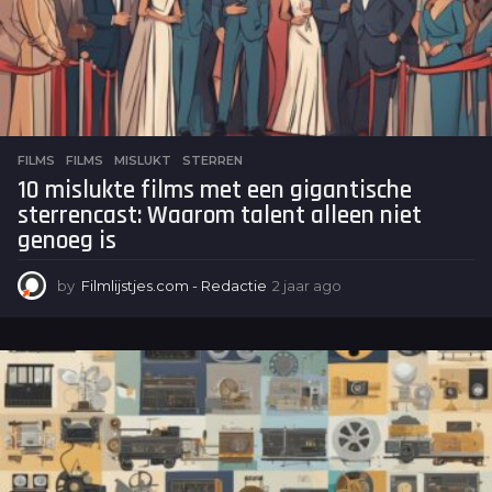
FILMS
FILMS
,
MISLUKT
,
STERREN
10 mislukte films met een gigantische
sterrencast: Waarom talent alleen niet
genoeg is
by
Filmlijstjes.com - Redactie
2 jaar ago
2
j
a
a
r
a
g
o