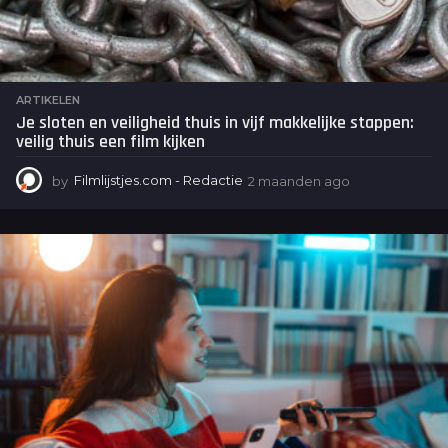
ARTIKELEN
Je sloten en veiligheid thuis in vijf makkelijke stappen:
veilig thuis een film kijken
by
Filmlijstjes.com - Redactie
2 maanden ago
2
m
a
a
n
d
e
n
a
g
o