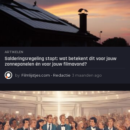
ARTIKELEN
Salderingsregeling stopt: wat betekent dit voor jouw
zonnepanelen én voor jouw filmavond?
by
Filmlijstjes.com - Redactie
3 maanden ago
3
m
a
a
n
d
e
n
a
g