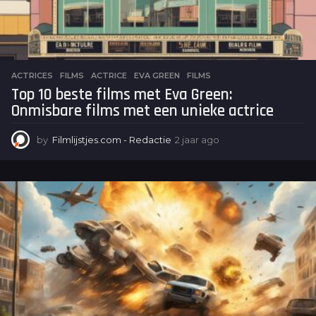
ACTRICES
,
FILMS
ACTRICE
,
EVA GREEN
,
FILMS
Top 10 beste films met Eva Green:
Onmisbare films met een unieke actrice
by
Filmlijstjes.com - Redactie
2 jaar ago
2
j
a
a
r
a
g
o