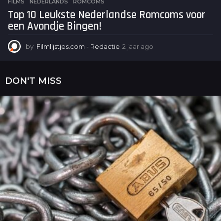
FILMS
NEDERLANDS
,
ROMCOMS
Top 10 Leukste Nederlandse Romcoms voor
een Avondje Bingen!
by
Filmlijstjes.com - Redactie
2 jaar ago
2
j
a
a
DON'T MISS
r
a
g
o