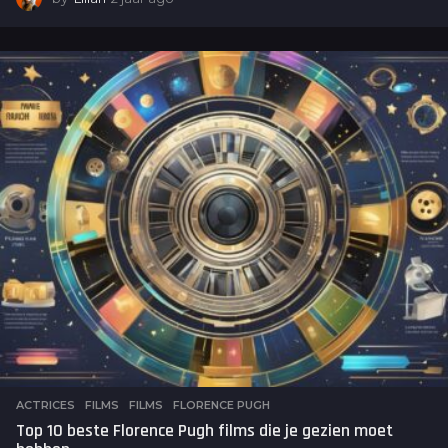
j
a
a
r
a
g
o
ACTRICES
,
FILMS
FILMS
,
FLORENCE PUGH
Top 10 beste Florence Pugh films die je gezien moet