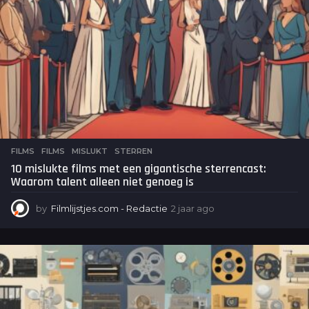
o
FILMS
FILMS
,
MISLUKT
,
STERREN
10 mislukte films met een gigantische sterrencast:
Waarom talent alleen niet genoeg is
by
Filmlijstjes.com - Redactie
2 jaar ago
2
j
a
a
r
a
g
o