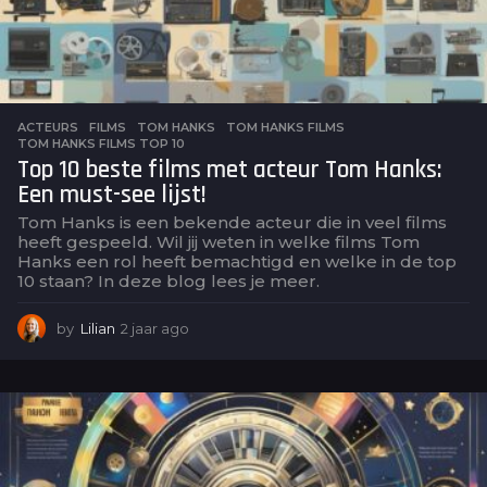
ACTEURS
,
FILMS
TOM HANKS
,
TOM HANKS FILMS
,
TOM HANKS FILMS TOP 10
Top 10 beste films met acteur Tom Hanks:
Een must-see lijst!
Tom Hanks is een bekende acteur die in veel films
heeft gespeeld. Wil jij weten in welke films Tom
Hanks een rol heeft bemachtigd en welke in de top
10 staan? In deze blog lees je meer.
by
Lilian
2 jaar ago
2
j
a
a
r
a
g
o