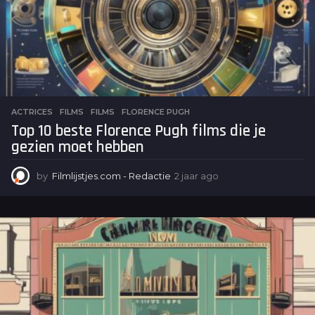
ACTRICES
,
FILMS
FILMS
,
FLORENCE PUGH
Top 10 beste Florence Pugh films die je
gezien moet hebben
by
Filmlijstjes.com - Redactie
2 jaar ago
2
j
a
a
r
a
g
o