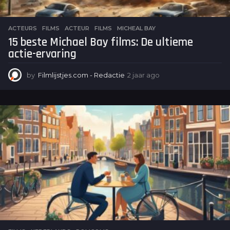
ACTEURS
,
FILMS
ACTEUR
,
FILMS
,
MICHEAL BAY
15 beste Michael Bay films: De ultieme
actie-ervaring
by
Filmlijstjes.com - Redactie
2 jaar ago
2
j
a
a
r
a
g
o