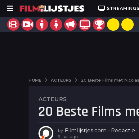
STREAMING
ACTEURS
HOME
20 Beste Films met Nicola
ACTEURS
9
20 Beste Films m
j
a
a
r
Filmlijstjes.com - Redactie
by
a
9 jaar ago
9