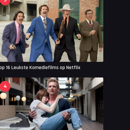
op 16 Leukste Komediefilms op Netflix
4