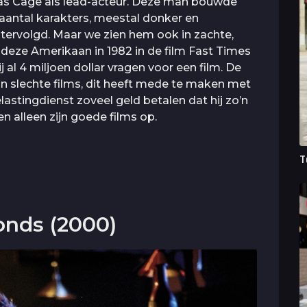
olas Cage als lead-acteur. Deze man bouwde
aantal karakters, meestal donker en
chtervolgd. Maar we zien hem ook in zachte,
e deze Amerikaan in 1982 in de film Fast Times
j al 4 miljoen dollar vragen voor een film. De
ijn slechte films, dit heeft mede te maken met
lastingdienst zoveel geld betalen dat hij zo’n
n alleen zijn goede films op.
T
conds (2000)