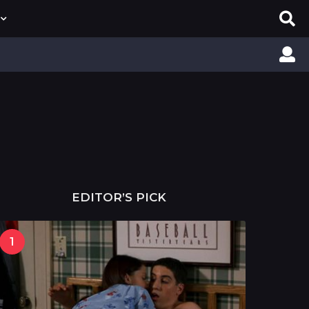
EDITOR’S PICK
1