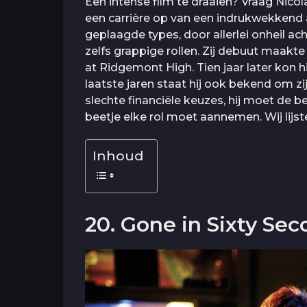
Een intense film te draaien? Vraag Nic
een carrière op van een indrukwekkend 
geplaagde types, door allerlei onheil a
zelfs grappige rollen. Zij debuut maakt
at Ridgemont High. Tien jaar later kon hi
laatste jaren staat hij ook bekend om z
slechte financiële keuzes, hij moet de be
beetje elke rol moet aannemen. Wij lijste
Inhoud
20. Gone in Sixty Se