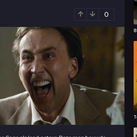
0
8
T