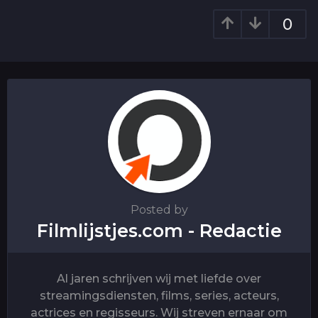
t
0
i
o
n
Posted by
Filmlijstjes.com - Redactie
Al jaren schrijven wij met liefde over
streamingsdiensten, films, series, acteurs,
actrices en regisseurs. Wij streven ernaar om