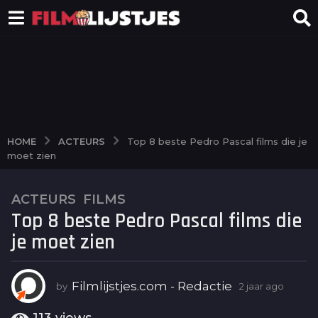
ACTEURS
HOME
Top 8 beste Pedro Pascal films die je
moet zien
ACTEURS
,
FILMS
2
Top 8 beste Pedro Pascal films die
j
a
je moet zien
a
r
a
Filmlijstjes.com - Redactie
by
2 jaar ago
2
j
g
a