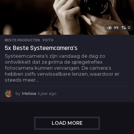
99
0
BESTE PRODUCTEN
,
FOTO
5x Beste Systeemcamera’s
Systeemcamera’s zijn vandaag de dag zo
ontwikkelt dat ze prima de spiegelreflex
fotocamera kunnen vervangen. De camera’s
hebben zelfs verwisselbare lenzen, waardoor er
steeds meer...
by
Melissa
5 jaar ago
5
j
a
a
r
a
LOAD MORE
g
o