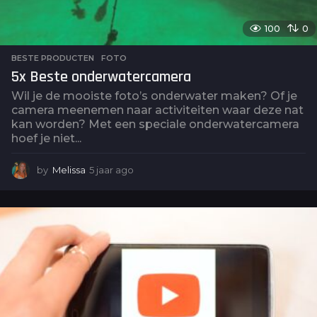
100
0
BESTE PRODUCTEN
,
FOTO
5x Beste onderwatercamera
Wil je de mooiste foto’s onderwater maken? Of je
camera meenemen naar activiteiten waar deze nat
kan worden? Met een speciale onderwatercamera
hoef je niet...
by
Melissa
5 jaar ago
5
j
a
a
r
a
g
o