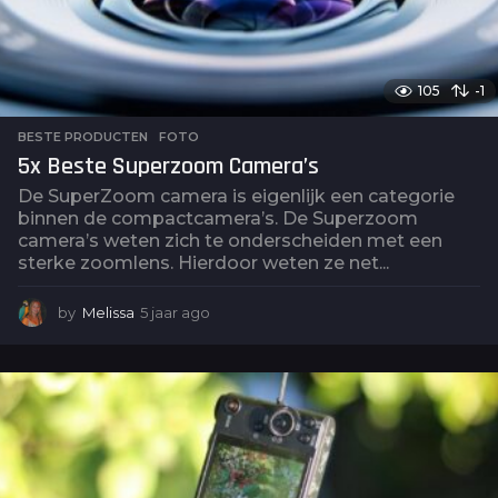
105
-1
BESTE PRODUCTEN
,
FOTO
5x Beste Superzoom Camera’s
De SuperZoom camera is eigenlijk een categorie
binnen de compactcamera’s. De Superzoom
camera’s weten zich te onderscheiden met een
sterke zoomlens. Hierdoor weten ze net...
by
Melissa
5 jaar ago
5
j
a
a
r
a
g
o