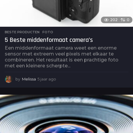
202
0
BESTE PRODUCTEN
,
FOTO
5 Beste middenformaat camera’s
Een middenformaat camera weet een enorme
sensor met extreem veel pixels met elkaar te
combineren. Het resultaat is een prachtige foto
met een kleinere scherpte...
by
Melissa
5 jaar ago
5
j
a
a
r
a
g
o