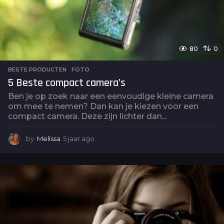
80
0
BESTE PRODUCTEN
,
FOTO
5 Beste compact camera’s
Ben je op zoek naar een eenvoudige kleine camera
om mee te nemen? Dan kan je kiezen voor een
compact camera. Deze zijn lichter dan...
by
Melissa
5 jaar ago
5
j
a
a
r
a
g
o