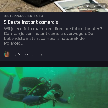
187
0
BESTE PRODUCTEN
,
FOTO
5 Beste instant camera’s
Wil je een foto maken en direct de foto uitprinten?
Dan kan je een instant camera overwegen. De
bekendste instant camera is natuurlijk de
Polaroid...
by
Melissa
5 jaar ago
5
j
a
a
r
a
g
o