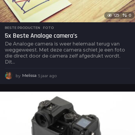
125
0
BESTE PRODUCTEN
,
FOTO
5x Beste Analoge camera’s
De Analoge camera is weer helemaal terug van
weggeweest. Met deze camera schiet je een foto
die direct door de camera zelf afgedrukt wordt.
Dit...
by
Melissa
5 jaar ago
5
j
a
a
r
a
g
o