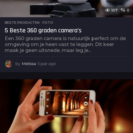
107
0
BESTE PRODUCTEN
,
FOTO
5 Beste 360 graden camera’s
Een 360 graden camera is natuurlijk perfect om de
omgeving om je heen vast te leggen. Dit keer
maak je geen uitsnede, maar leg je...
by
Melissa
5 jaar ago
5
j
a
a
r
a
g
o