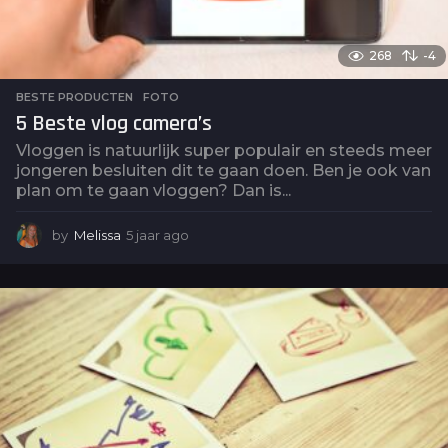
268
-4
BESTE PRODUCTEN
,
FOTO
5 Beste vlog camera’s
Vloggen is natuurlijk super populair en steeds meer
jongeren besluiten dit te gaan doen. Ben je ook van
plan om te gaan vloggen? Dan is...
by
Melissa
5 jaar ago
5
j
a
a
r
a
g
o