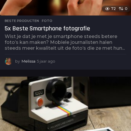
72
0
BESTE PRODUCTEN
,
FOTO
5x Beste Smartphone fotografie
Wist je dat je met je smartphone steeds betere
foto’s kan maken? Mobiele journalisten halen
steeds meer kwaliteit uit de foto’s die ze met hun...
by
Melissa
5 jaar ago
5
j
a
a
r
a
g
o