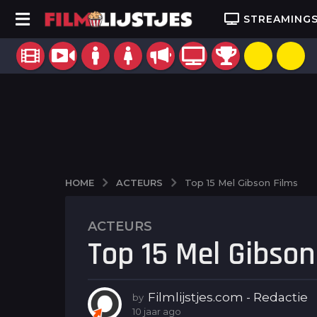
STREAMING
ACTEURS
HOME
Top 15 Mel Gibson Films
ACTEURS
1
Top 15 Mel Gibson
0
j
a
a
Filmlijstjes.com - Redactie
by
r
10 jaar ago
9