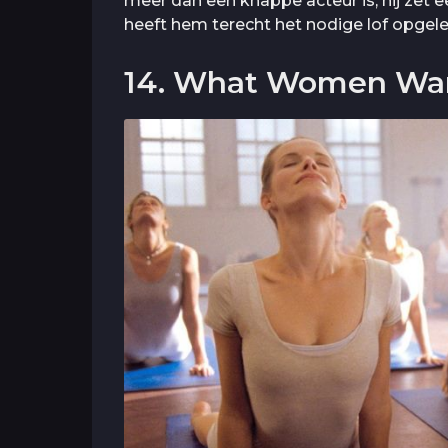
meer dan een knappe acteur is; hij zet
heeft hem terecht het nodige lof opgele
14. What Women Wan