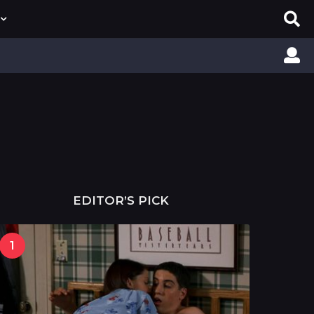
EDITOR’S PICK
1