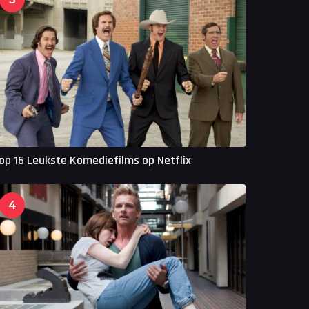
op 16 Leukste Komediefilms op Netflix
4