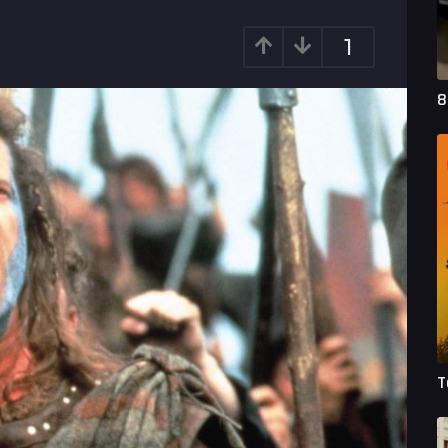
1
8
T