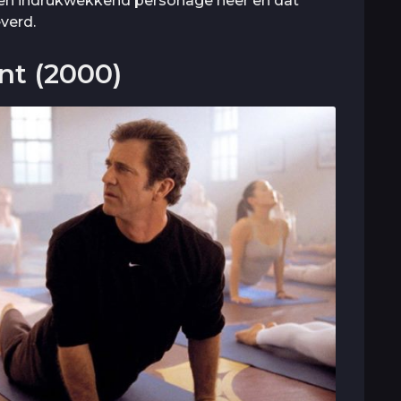
 een indrukwekkend personage neer en dat
verd.
t (2000)