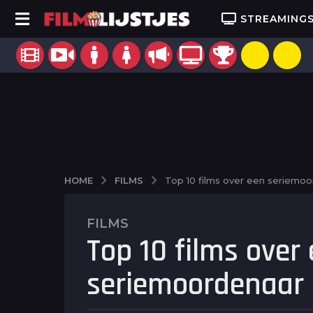
STREAMING
FILMS
HOME
Top 10 films over een seriemo
FILMS
9
Top 10 films over
j
a
seriemoordenaar
a
r
a