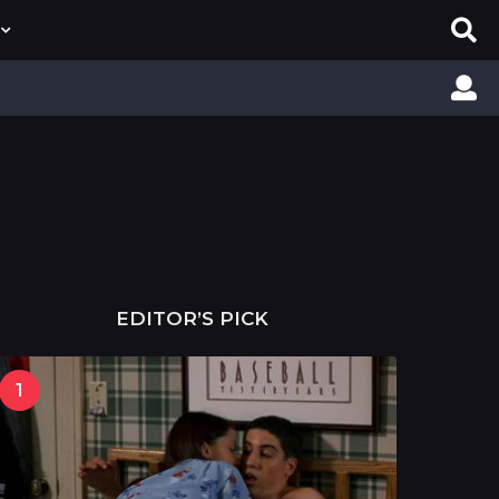
EDITOR’S PICK
1