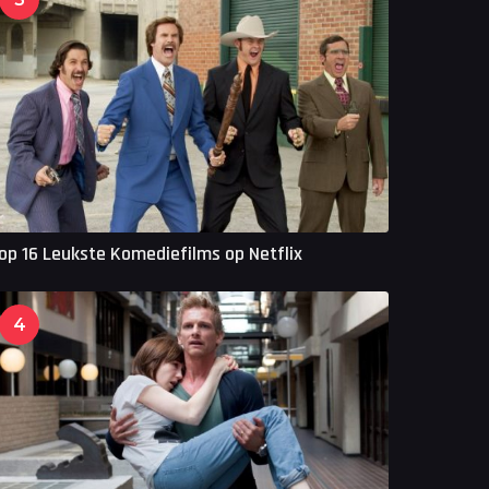
op 16 Leukste Komediefilms op Netflix
4