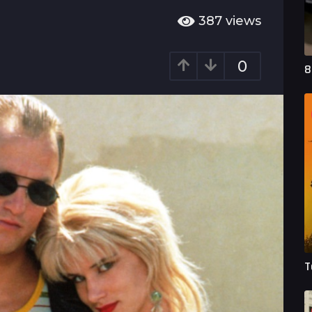
387
views
0
8
T