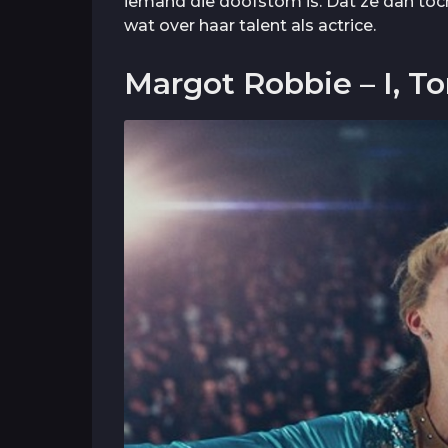
iemand die doofstom is. Dat ze dan to
wat over haar talent als actrice.
Margot Robbie – I, T