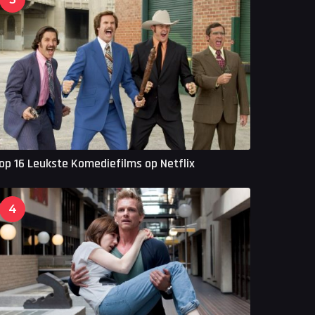
op 16 Leukste Komediefilms op Netflix
4