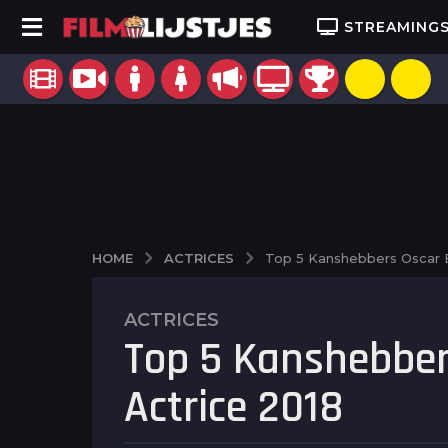
STREAMING
ACTRICES
HOME
Top 5 Kanshebbers Oscar 
ACTRICES
9
Top 5 Kanshebber
j
a
Actrice 2018
a
r
a