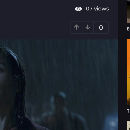
107
views
0
8
T