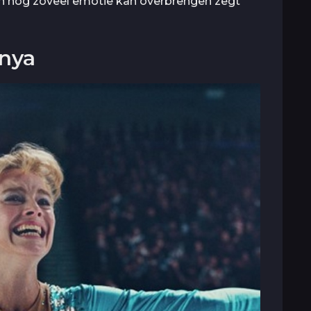
ch nog zoveel emotie kan overbrengen zegt
onya