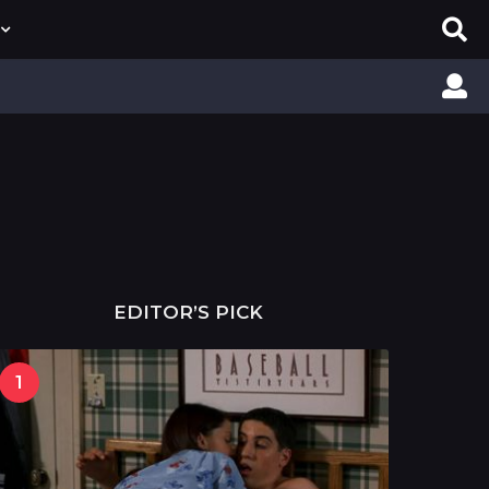
EDITOR’S PICK
1