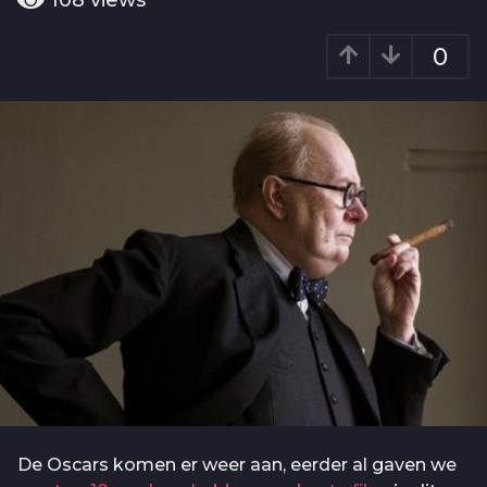
108
views
o
a
6
r
0
j
a
g
a
o
a
r
a
g
o
De Oscars komen er weer aan, eerder al gaven we