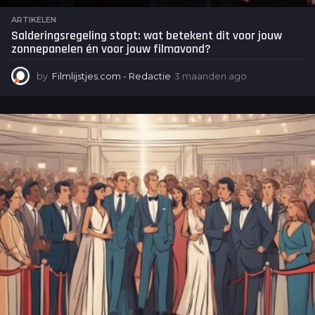
ARTIKELEN
Salderingsregeling stopt: wat betekent dit voor jouw
zonnepanelen én voor jouw filmavond?
by
Filmlijstjes.com - Redactie
3 maanden ago
3
m
a
a
n
d
e
n
a
g
o