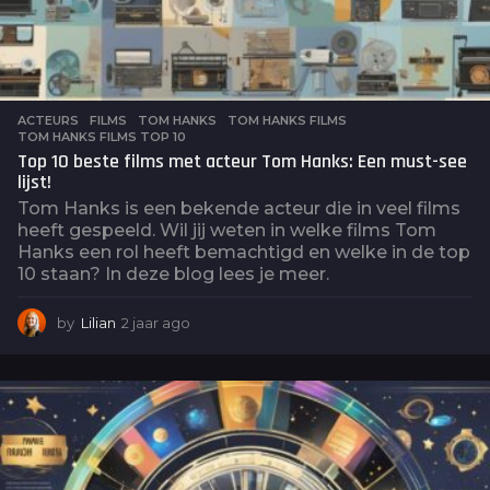
ACTEURS
,
FILMS
TOM HANKS
,
TOM HANKS FILMS
,
TOM HANKS FILMS TOP 10
Top 10 beste films met acteur Tom Hanks: Een must-see
lijst!
Tom Hanks is een bekende acteur die in veel films
heeft gespeeld. Wil jij weten in welke films Tom
Hanks een rol heeft bemachtigd en welke in de top
10 staan? In deze blog lees je meer.
by
Lilian
2 jaar ago
2
j
a
a
r
a
g
o