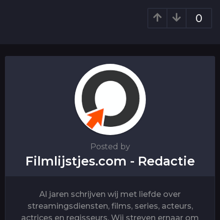
a
g
0
i
n
a
t
i
o
n
Posted by
Filmlijstjes.com - Redactie
Al jaren schrijven wij met liefde over
streamingsdiensten, films, series, acteurs,
actrices en regisseurs. Wij streven ernaar om