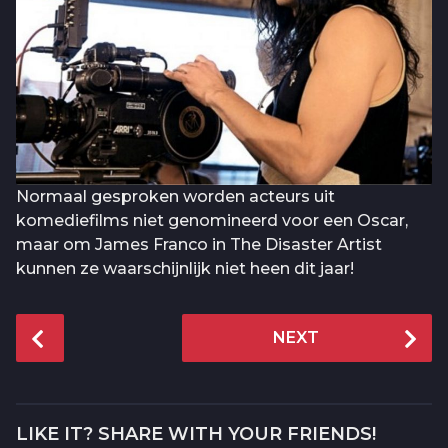
Normaal gesproken worden acteurs uit
komediefilms niet genomineerd voor een Oscar,
maar om James Franco in The Disaster Artist
kunnen ze waarschijnlijk niet heen dit jaar!
P
NEXT
o
s
t
P
LIKE IT? SHARE WITH YOUR FRIENDS!