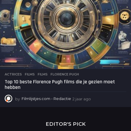
ACTRICES
,
FILMS
FILMS
,
FLORENCE PUGH
Top 10 beste Florence Pugh films die je gezien moet
hebben
by
Filmlijstjes.com - Redactie
2 jaar ago
2
j
a
a
r
EDITOR’S PICK
a