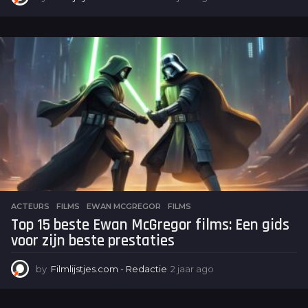
j
a
a
r
a
g
o
ACTEURS
,
FILMS
EWAN MCGREGOR
,
FILMS
Top 15 beste Ewan McGregor films: Een gids
voor zijn beste prestaties
by
Filmlijstjes.com - Redactie
2 jaar ago
2
j
a