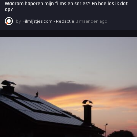
Waarom haperen mijn films en series? En hoe los ik dat
op?
by
Filmlijstjes.com - Redactie
3 maanden ago
3
m
a
a
n
d
e
n
a
g
o