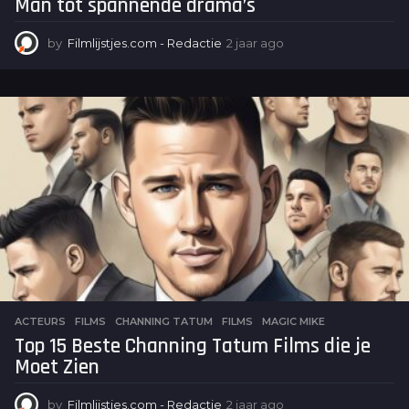
Man tot spannende drama’s
by
Filmlijstjes.com - Redactie
2 jaar ago
2
j
a
a
r
a
g
o
ACTEURS
,
FILMS
CHANNING TATUM
,
FILMS
,
MAGIC MIKE
Top 15 Beste Channing Tatum Films die je
Moet Zien
by
Filmlijstjes.com - Redactie
2 jaar ago
2