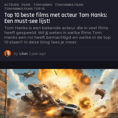
ACTEURS
,
FILMS
TOM HANKS
,
TOM HANKS FILMS
,
TOM HANKS FILMS TOP 10
Top 10 beste films met acteur Tom Hanks:
Een must-see lijst!
Tom Hanks is een bekende acteur die in veel films
heeft gespeeld. Wil jij weten in welke films Tom
Hanks een rol heeft bemachtigd en welke in de top
10 staan? In deze blog lees je meer.
by
Lilian
2 jaar ago
2
j
a
a
r
a
g
o