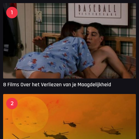
g
o
1
8 Films Over het Verliezen van je Maagdelijkheid
2