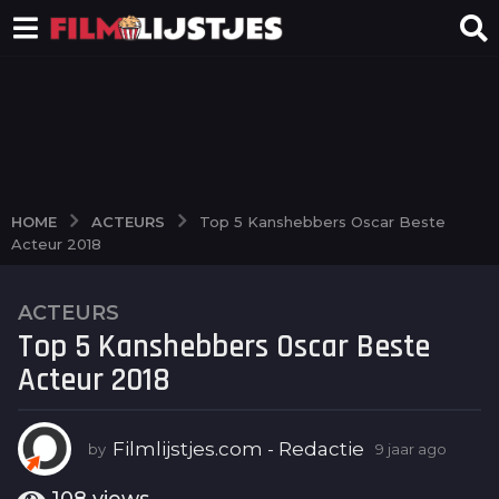
ACTEURS
HOME
Top 5 Kanshebbers Oscar Beste
Acteur 2018
ACTEURS
9
Top 5 Kanshebbers Oscar Beste
j
a
Acteur 2018
a
r
a
Filmlijstjes.com - Redactie
by
9 jaar ago
6
j
g
a