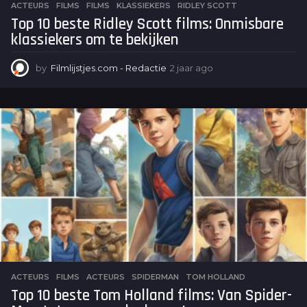
ACTEURS
,
FILMS
FILMS
,
KLASSIEKERS
,
RIDLEY SCOTT
Top 10 beste Ridley Scott films: Onmisbare
klassiekers om te bekijken
by
Filmlijstjes.com - Redactie
2 jaar ago
2
j
a
a
r
a
g
o
ACTEURS
,
FILMS
ACTEURS
,
SPIDERMAN
,
TOM HOLLAND
Top 10 beste Tom Holland films: Van Spider-