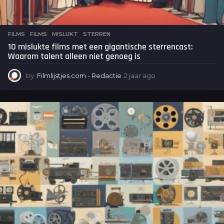
FILMS
FILMS
,
MISLUKT
,
STERREN
10 mislukte films met een gigantische sterrencast:
Waarom talent alleen niet genoeg is
by
Filmlijstjes.com - Redactie
2 jaar ago
2
j
a
a
r
a
g
o