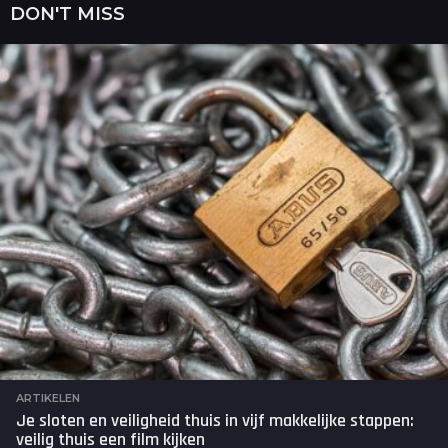
a
DON'T MISS
r
a
g
o
ARTIKELEN
Je sloten en veiligheid thuis in vijf makkelijke stappen:
veilig thuis een film kijken