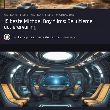
ACTEURS
,
FILMS
ACTEUR
,
FILMS
,
MICHEAL BAY
15 beste Michael Bay films: De ultieme
actie-ervaring
by
Filmlijstjes.com - Redactie
2 jaar ago
2
j
a
a
r
a
g
o