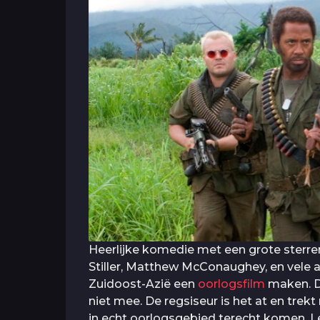
Heerlijke komedie met een grote sterren
Stiller, Matthew McConaughey, en vele an
Zuidoost-Azië een
oorlogsfilm
maken. D
niet mee. De regsiseur is het at en trek
in echt oorlogsgebied terecht komen. 