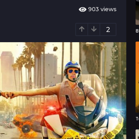
903
views
2
8
T