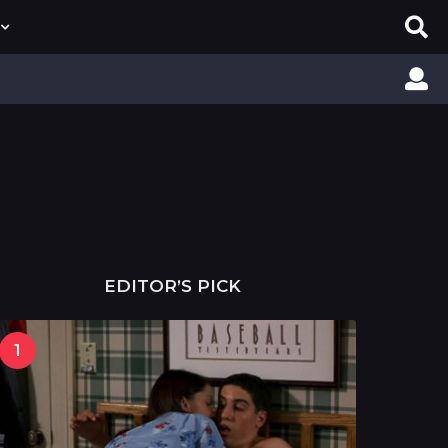
EDITOR’S PICK
1