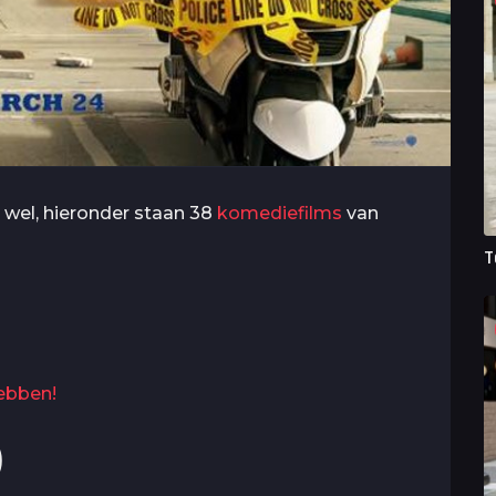
r wel, hieronder staan 38
komediefilms
van
T
hebben!
)