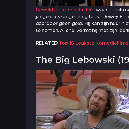
Geweldige komische film
waarin rockmuz
jarige rockzanger en gitarist Dewey Finn.
daardoor geen geld. Hij kan zijn huur ni
te nemen. Al snel vormt hij met zijn lee
RELATED
Top 16 Leukste Komediefilms 
The Big Lebowski (1