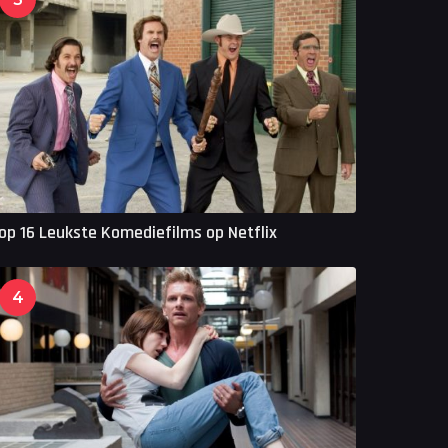
op 16 Leukste Komediefilms op Netflix
4