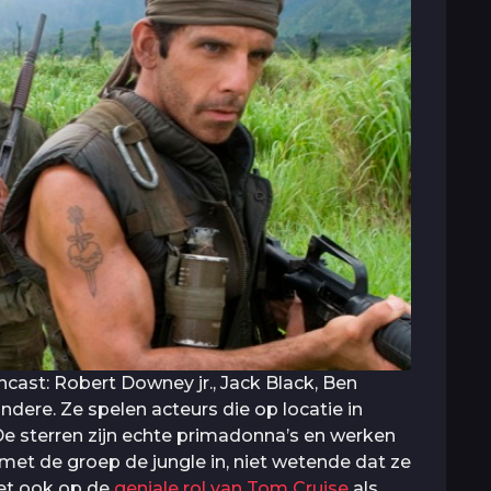
cast: Robert Downey jr., Jack Black, Ben
dere. Ze spelen acteurs die op locatie in
e sterren zijn echte primadonna’s en werken
t met de groep de jungle in, niet wetende dat ze
Let ook op de
geniale rol van Tom Cruise
als