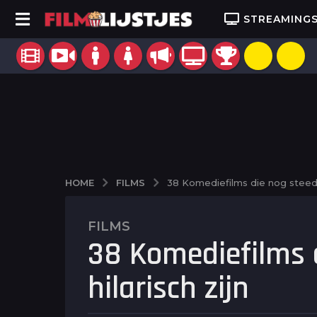
STREAMING
FILMS
HOME
38 Komediefilms die nog steeds 
FILMS
9
38 Komediefilms 
j
a
hilarisch zijn
a
r
a